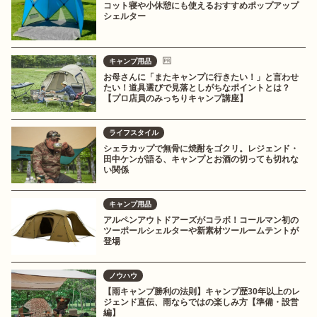
コット寝や小休憩にも使えるおすすめポップアップ
シェルター
キャンプ用品
お母さんに「またキャンプに行きたい！」と言わせ
たい！道具選びで見落としがちなポイントとは？
【プロ店員のみっちりキャンプ講座】
ライフスタイル
シェラカップで無骨に焼酎をゴクリ。レジェンド・
田中ケンが語る、キャンプとお酒の切っても切れな
い関係
キャンプ用品
アルペンアウトドアーズがコラボ！コールマン初の
ツーポールシェルターや新素材ツールームテントが
登場
ノウハウ
【雨キャンプ勝利の法則】キャンプ歴30年以上のレ
ジェンド直伝、雨ならではの楽しみ方【準備・設営
編】