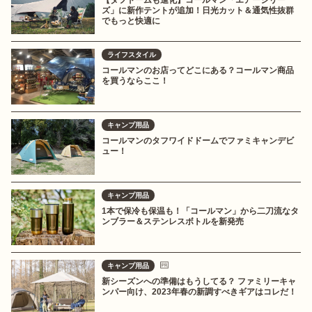
【タフドームも進化】コールマン「エアーシリー
ズ」に新作テントが追加！日光カット＆通気性抜群
でもっと快適に
ライフスタイル
コールマンのお店ってどこにある？コールマン商品
を買うならここ！
キャンプ用品
コールマンのタフワイドドームでファミキャンデビ
ュー！
キャンプ用品
1本で保冷も保温も！「コールマン」から二刀流なタ
ンブラー＆ステンレスボトルを新発売
キャンプ用品
新シーズンへの準備はもうしてる？ ファミリーキャ
ンパー向け、2023年春の新調すべきギアはコレだ！