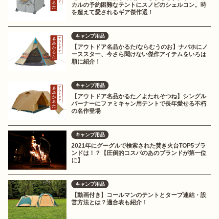
カルの予約困難なテントにスノピのシェルコン。時
を超えて愛されるギア傑作選！
キャンプ用品
【アウトドア名品かるた/ならむうのお】ナバホにノ
ーススター、今さら聞けない傑作アイテムをいろは
順に紹介！
キャンプ用品
【アウトドア名品かるた／よたれそつね】シングル
バーナーにファミキャン用テントで長年愛せる不朽
の名作登場
キャンプ用品
2021年にグーグルで検索された焚き火台TOP5ブラ
ンドは！？【圧倒的コスパのあのブランドが第一位
に】
キャンプ用品
【動画付き】コールマンのテントとタープ連結・設
営方法とは？適合表も紹介！