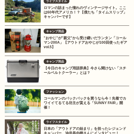
ライフスタイル
ロマンの詰まった憧れのヴィンテージサイト。ここ
は60年代アメリカ！？【僕たち「タイムスリップ」
キャンパーです】
キャンプ用品
"おやじ"が"親父"から受け継いだランタン「コール
マン200A」【アウトドアおやじが100回使ったギア
vol.5】
キャンプ用品
【今日のキャンプ用語辞典】今さら聞けない「スチ
ールベルトクーラー」とは？
ファッション
コールマンのバックパックを買うなら今！先着でカ
ワイイてるてる坊主が貰える「SUNNY FAIR」開
催！
ライフスタイル
日本の「アウトドアの始まり」を担ったレジェンド
キャンパー、油井昌由樹さんにインタビュー！