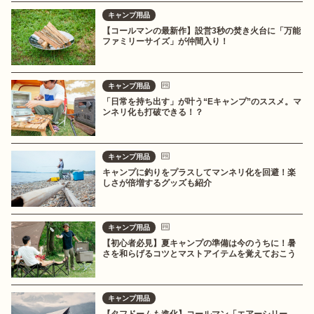
キャンプ用品
【コールマンの最新作】設営3秒の焚き火台に「万能
ファミリーサイズ」が仲間入り！
キャンプ用品
「日常を持ち出す」が叶う“Eキャンプ”のススメ。マ
ンネリ化も打破できる！？
キャンプ用品
キャンプに釣りをプラスしてマンネリ化を回避！楽
しさが倍増するグッズも紹介
キャンプ用品
【初心者必見】夏キャンプの準備は今のうちに！暑
さを和らげるコツとマストアイテムを覚えておこう
キャンプ用品