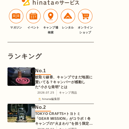
マガジン
イベント
キャンプ場
レンタル
オンライン
検索
ショップ
ランキング
No.
1
蚊取り線香、キャンプでまだ地面に
置いてる？キャンパーが感動し
た“小さな発明”とは
2026.07.25
キャンプ用品
hinata編集部
No.
2
TOKYO CRAFTS×トヨトミ
「GEAR MISSION」がコラボ！冬
キャンプの“火まわり”を担う限定
K3クッキングストーブが登場