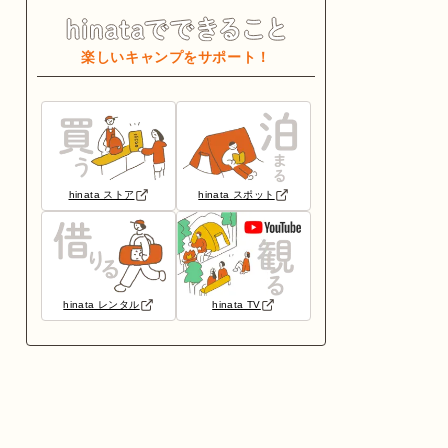
楽しいキャンプをサポート！
hinata ストア
hinata スポット
hinata レンタル
hinata TV