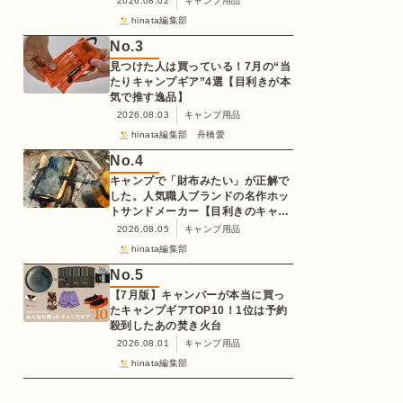
2026.08.02
キャンプ用品
hinata編集部
No.
3
見つけた人は買っている！7月の“当
たりキャンプギア”4選【目利きが本
気で推す逸品】
2026.08.03
キャンプ用品
hinata編集部 舟橋愛
No.
4
キャンプで「財布みたい」が正解で
した。人気職人ブランドの名作ホッ
トサンドメーカー【目利きのキャン
プギア】
2026.08.05
キャンプ用品
hinata編集部
No.
5
【7月版】キャンパーが本当に買っ
たキャンプギアTOP10！1位は予約
殺到したあの焚き火台
2026.08.01
キャンプ用品
hinata編集部