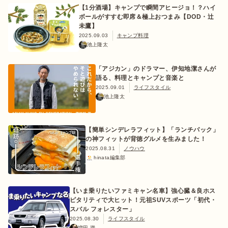
【1分酒場】キャンプで瞬間アヒージョ！？ハイ
ボールがすすむ即席＆極上おつまみ【DOD・辻
未鷹】
2025.09.03
キャンプ料理
池上隆太
「アジカン」のドラマー、伊知地潔さんが
語る、料理とキャンプと音楽と
2025.09.01
ライフスタイル
池上隆太
【簡単シンデレラフィット】「ランチパック」
の神フィットが背徳グルメを生みました！
2025.08.31
ノウハウ
hinata編集部
【いま乗りたいファミキャン名車】強心臓＆良ホス
ピタリティで大ヒット！元祖SUVスポーツ「初代・
スバル フォレスター」
2025.08.30
ライフスタイル
増田 満