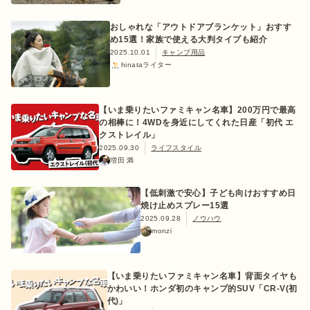
おしゃれな「アウトドアブランケット」おすす
め15選！家族で使える大判タイプも紹介
2025.10.01
キャンプ用品
hinataライター
【いま乗りたいファミキャン名車】200万円で最高
の相棒に！4WDを身近にしてくれた日産「初代 エ
クストレイル」
2025.09.30
ライフスタイル
増田 満
【低刺激で安心】子ども向けおすすめ日
焼け止めスプレー15選
2025.09.28
ノウハウ
monzi
【いま乗りたいファミキャン名車】背面タイヤも
かわいい！ホンダ初のキャンプ的SUV「CR-V(初
代)」