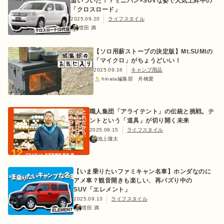
追いついた！？ミニバン×SUVな姿で人気上昇中の
「クロスロード」
2025.09.20
ライフスタイル
増田 満
【ソロ用薪ストーブの決定版】Mt.SUMIの
「マイクロ」がちょうどいい！
2025.09.16
キャンプ用品
hinata編集部 舟橋愛
職人集団「アライテント」の伝統と挑戦。テ
ントという「道具」が切り開く未来
2025.09.15
ライフスタイル
池上隆太
【いま乗りたいファミキャン名車】ホンダなのに
アメ車？観音開きも楽しい、再バズり中の
SUV「エレメント」
2025.09.13
ライフスタイル
増田 満