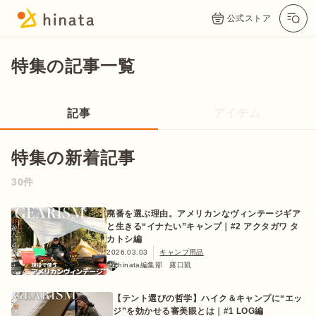
公式ストア
特集の記事一覧
記事
アイテム
特集の新着記事
30件
公式App
Twitter
Instagram
LINE
廃番を選ぶ理由。アメリカンなヴィンテージギア
と生きる“イナたい”キャンプ｜#2 アクタガワ タ
カトシ編
2026.03.03
キャンプ用品
hinata編集部 露口凱
公式オンラインストア
【テント選びの哲学】ハイク＆キャンプに“エッ
ジ”を効かせる審美眼とは｜#1 LOG編