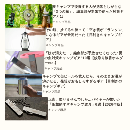
夏キャンプで後悔する人が見落としがちな
「3つの敵」。編集部が本気で使った対策ギ
アとは
キャンプ用品
その瓶、捨てるの待って！空き瓶が「ランタン」
になるギアが最高だった【目利きのキャンプギ
ア】
キャンプ用品
「蚊が消えた…」編集部が手放せなくなった“夏
の虫対策キャンプギア”10選【蚊取り線香ホルダ
ーetc.】
キャンプ用品
キャンプで缶ビールを飲んだら、そのままお湯が
沸かせる。発想がおもしろすぎるギア【目利きの
キャンプギア】
キャンプ用品
正直、知りませんでした…バイヤーが驚いた
「衝撃的すぎキャンプ道具」6選【2026年版】
キャンプ用品