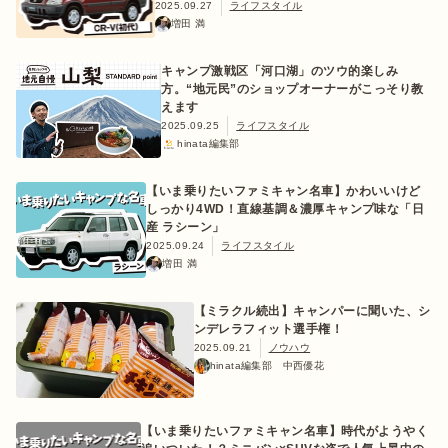
2025.09.27
ライフスタイル
増田 満
キャンプ激戦区「河口湖」のツウ的楽しみ
方。“地元民”のショップオーナーがこっそり教
えます
2025.09.25
ライフスタイル
hinata編集部
【いま乗りたいファミキャン名車】かわいいけど
しっかり4WD！直線基調＆濃厚キャンプ味な「日
産 ラシーン」
2025.09.24
ライフスタイル
増田 満
【ミラクル続出】キャンパーに聞いた、シ
ンデレラフィット選手権！
2025.09.21
ノウハウ
hinata編集部 中西優花
【いま乗りたいファミキャン名車】時代がようやく