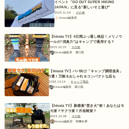
イベント「GO OUT SUPER HIKING
JAPAN」に見る“新しいそと遊び”
2025.11.06
その他
hinata編集部
ログイン/会員登録
【hinata TV】4日間ぶっ通し検証！メリノウ
ールの“消臭力”はキャンプで通用する？
2025.10.25
その他
hinata編集部 露口凱
【hinata TV】パパ向け「キャンプ調理道具」
5選！万能＆おしゃれ＆コンパクトな品も
2025.10.10
キャンプ用品
マガジン
イベント
キャンプ場
レンタル
オンライン
hinata編集部 露口凱
検索
ショップ
【hinata TV】新感覚“焚き火”術！あなたはモ
モ派？サクラ派？月桂樹派？
2025.10.08
その他
hinata編集部 間﨑未夢