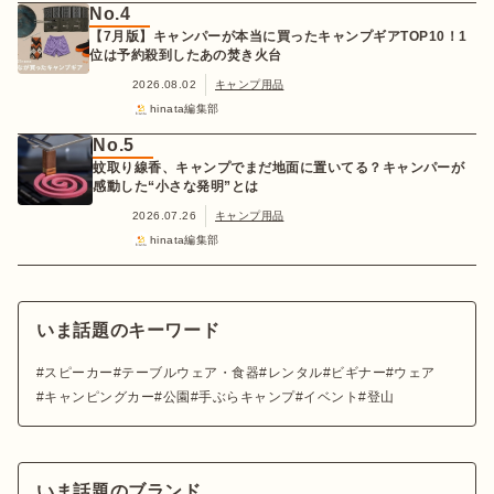
No.4
【7月版】キャンパーが本当に買ったキャンプギアTOP10！1
位は予約殺到したあの焚き火台
2026.08.02
キャンプ用品
hinata編集部
No.5
蚊取り線香、キャンプでまだ地面に置いてる？キャンパーが
感動した“小さな発明”とは
2026.07.26
キャンプ用品
hinata編集部
いま話題のキーワード
スピーカー
テーブルウェア・食器
レンタル
ビギナー
ウェア
キャンピングカー
公園
手ぶらキャンプ
イベント
登山
いま話題のブランド