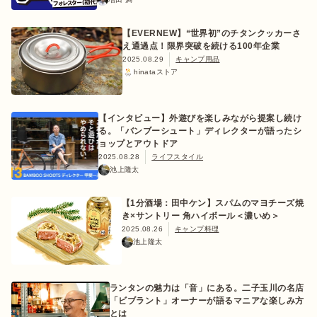
【EVERNEW】“世界初”のチタンクッカーさ
え通過点！限界突破を続ける100年企業
2025.08.29
キャンプ用品
hinataストア
【インタビュー】外遊びを楽しみながら提案し続け
る。「バンブーシュート」ディレクターが語ったシ
ョップとアウトドア
2025.08.28
ライフスタイル
池上隆太
【1分酒場：田中ケン】スパムのマヨチーズ焼
き×サントリー 角ハイボール＜濃いめ＞
2025.08.26
キャンプ料理
池上隆太
ランタンの魅力は「音」にある。二子玉川の名店
「ビブラント」オーナーが語るマニアな楽しみ方
とは