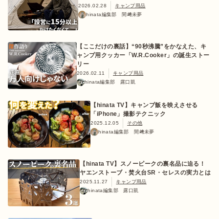
2026.02.28
キャンプ用品
hinata編集部 間﨑未夢
【ここだけの裏話】“90秒沸騰”をかなえた、キ
おすすめ特集
ャンプ用クッカー「W.R.Cooker」の誕生ストー
リー
2026.02.11
キャンプ用品
キャンプ用品
hinata編集部 露口凱
【hinata TV】キャンプ飯を映えさせる
キャンプ場
「iPhone」撮影テクニック
2025.12.05
その他
hinata編集部 間﨑未夢
料理
【hinata TV】スノーピークの裏名品に迫る！
how to
ヤエンストーブ・焚火台SR・セレスの実力とは
2025.11.27
キャンプ用品
hinata編集部 露口凱
初めての方