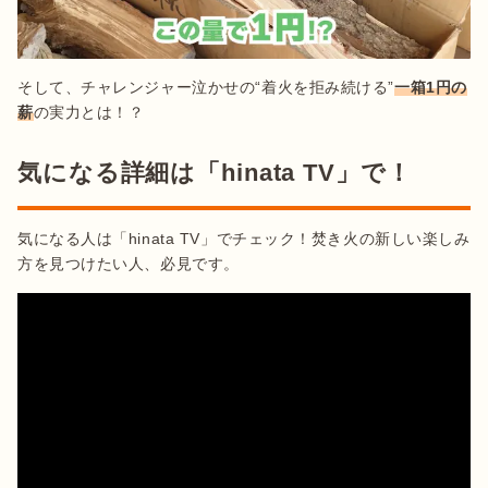
そして、チャレンジャー泣かせの“着火を拒み続ける”
一箱1円の
薪
の実力とは！？
気になる詳細は「hinata TV」で！
気になる人は「hinata TV」でチェック！焚き火の新しい楽しみ
方を見つけたい人、必見です。