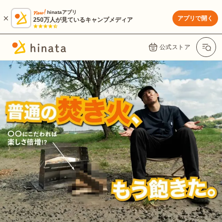
hinataアプリ
アプリで開く
250万人が見ているキャンプメディア
公式ストア