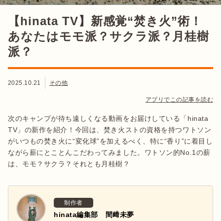
【hinata TV】新感覚“焚き火”術！
あなたはモモ派？サクラ派？月桂樹
派？
2025.10.21
その他
アプリでこの記事を読む
次のキャンプが待ち遠しくなる動画をお届けしている「hinata
TV」の新作を紹介！今回は、焚き火ストの資格を持つワトソン
がいつもの焚き火に“変化球”を加えるべく、特に“香り”に着目し
ながら薪にとことんこだわってみました。ワトソン的No.1の薪
は、モモ？サクラ？それとも月桂樹？
制作者
hinata編集部 間﨑未夢