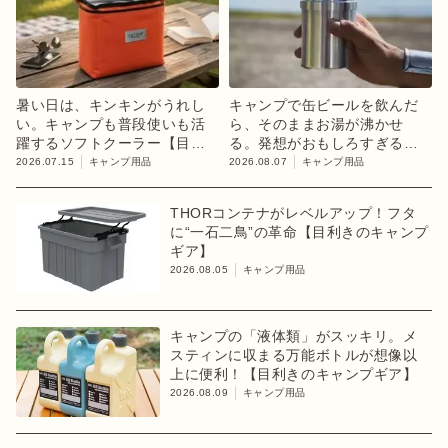
暑い日は、キンキンがうれし
キャンプで缶ビールを飲んだ
い。キャンプも普段使いも活
ら、そのままお湯が沸かせ
躍するソフトクーラー【目利
る。発想がおもしろすぎるギ
きのキャンプギア】
ア【目利きのキャンプギア】
2026.07.15
キャンプ用品
2026.08.07
キャンプ用品
THORコンテナがレベルアップ！フタ
に“一石二鳥”の革命【目利きのキャンプ
ギア】
2026.08.05
キャンプ用品
キャンプの「液体類」がスッキリ。メ
スティンに収まる万能ボトルが想像以
上に便利！【目利きのキャンプギア】
2026.08.09
キャンプ用品