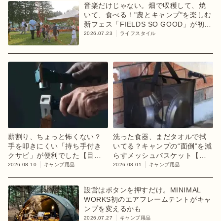
音楽だけじゃない。畑で収穫して、焼
いて、食べる！"農とキャンプ"を楽しむ
新フェス「FIELDS SO GOOD」が初開
催
2026.07.23
ライフスタイル
薪割り、ちょっと怖くない？
洗った食器、まだタオルで拭
手を叩きにくい「持ち手付き
いてる？キャンプの“面倒”を減
クサビ」が便利でした【目利
らすメッシュバスケット【目
きのキャンプギア】
利きのキャンプギア】
2026.08.10
キャンプ用品
2026.08.01
キャンプ用品
設営はボタンを押すだけ。MINIMAL
WORKS初のエアフレームテントがキャ
ンプを変えるかも
2026.07.27
キャンプ用品