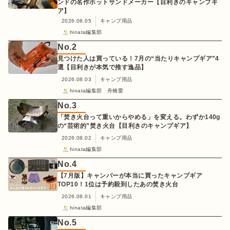
ンドの名作ホットサンドメーカー【目利きのキャンプギ
ア】
2026.08.05
キャンプ用品
hinata編集部
No.
2
見つけた人は買っている！7月の“当たりキャンプギア”4
選【目利きが本気で推す逸品】
2026.08.03
キャンプ用品
hinata編集部 舟橋愛
No.
3
「焚き火台って重いからやめる」を変える。わずか140g
の“芸術的”焚き火台【目利きのキャンプギア】
2026.08.02
キャンプ用品
hinata編集部
No.
4
【7月版】キャンパーが本当に買ったキャンプギア
TOP10！1位は予約殺到したあの焚き火台
2026.08.01
キャンプ用品
hinata編集部
No.
5