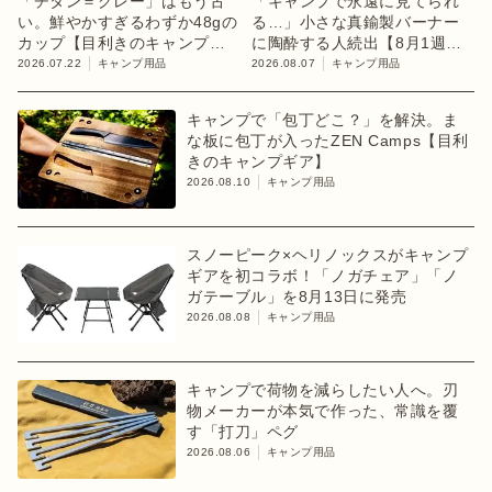
「チタン＝グレー」はもう古
「キャンプで永遠に見てられ
い。鮮やかすぎるわずか48gの
る…」小さな真鍮製バーナー
カップ【目利きのキャンプギ
に陶酔する人続出【8月1週ラ
ア】
ンキング】
2026.07.22
キャンプ用品
2026.08.07
キャンプ用品
キャンプで「包丁どこ？」を解決。ま
な板に包丁が入ったZEN Camps【目利
きのキャンプギア】
2026.08.10
キャンプ用品
スノーピーク×ヘリノックスがキャンプ
ギアを初コラボ！「ノガチェア」「ノ
ガテーブル」を8月13日に発売
2026.08.08
キャンプ用品
キャンプで荷物を減らしたい人へ。刃
物メーカーが本気で作った、常識を覆
す「打刀」ペグ
2026.08.06
キャンプ用品