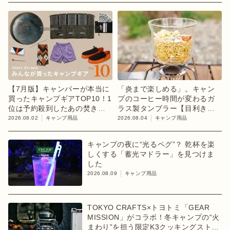
【7月版】キャンパーが本当に
「炎まで楽しめる」。キャン
買ったキャンプギアTOP10！1
プのコーヒー時間が変わるガ
位は予約殺到したあの焚き火
ラス製タンブラー【目利きの
台
キャンプギア】
2026.08.02
キャンプ用品
2026.08.04
キャンプ用品
キャンプの夜に“光るペグ”？ 乾杯を楽
しくする「蓄光マドラー」を見つけま
した
2026.08.09
キャンプ用品
TOKYO CRAFTS×トヨトミ「GEAR
MISSION」がコラボ！冬キャンプの“火
まわり”を担う限定K3クッキングストー