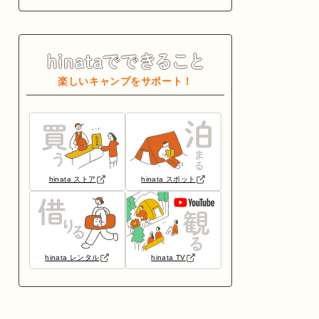
楽しいキャンプをサポート！
hinata ストア
hinata スポット
hinata レンタル
hinata TV