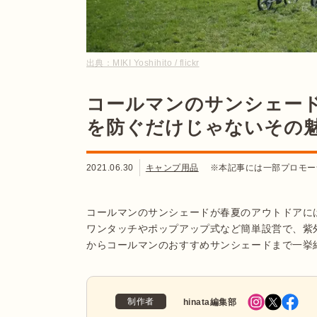
出典：
MIKI Yoshihito / flickr
コールマンのサンシェー
を防ぐだけじゃないその
2021.06.30
キャンプ用品
※本記事には一部プロモー
コールマンのサンシェードが春夏のアウトドアに
ワンタッチやポップアップ式など簡単設営で、紫
からコールマンのおすすめサンシェードまで一挙
制作者
hinata編集部