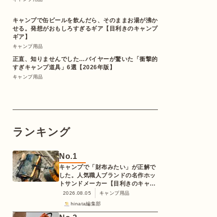
キャンプで缶ビールを飲んだら、そのままお湯が沸か
せる。発想がおもしろすぎるギア【目利きのキャンプ
ギア】
キャンプ用品
正直、知りませんでした…バイヤーが驚いた「衝撃的
すぎキャンプ道具」6選【2026年版】
キャンプ用品
ランキング
No.
1
キャンプで「財布みたい」が正解で
した。人気職人ブランドの名作ホッ
トサンドメーカー【目利きのキャン
プギア】
2026.08.05
キャンプ用品
hinata編集部