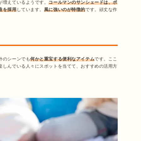
が増えているようです。
コールマンのサンシェードは、ポ
造を採用
しています。
風に強いのが特徴的
です。頑丈な作
。
外のシーンでも
何かと重宝する便利なアイテム
です。ここ
楽しんでいる人々にスポットを当てて、おすすめの活用方