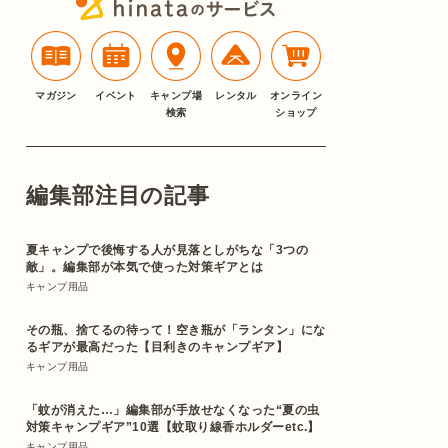
マガジン
イベント
キャンプ場
レンタル
オンライン
検索
ショップ
編集部注目の記事
夏キャンプで後悔する人が見落としがちな「3つの
敵」。編集部が本気で使った対策ギアとは
キャンプ用品
その瓶、捨てるの待って！空き瓶が「ランタン」にな
るギアが最高だった【目利きのキャンプギア】
キャンプ用品
「蚊が消えた…」編集部が手放せなくなった“夏の虫
対策キャンプギア”10選【蚊取り線香ホルダーetc.】
キャンプ用品