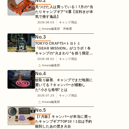
No.
2
見つけた人は買っている！7月の“当
たりキャンプギア”4選【目利きが本
気で推す逸品】
2026.08.03
キャンプ用品
hinata編集部 舟橋愛
No.
3
TOKYO CRAFTS×トヨトミ
「GEAR MISSION」がコラボ！冬
キャンプの“火まわり”を担う限定
K3クッキングストーブが登場
2026.08.02
キャンプ用品
hinata編集部
No.
4
蚊取り線香、キャンプでまだ地面に
置いてる？キャンパーが感動し
た“小さな発明”とは
2026.07.25
キャンプ用品
hinata編集部
No.
5
【7月版】キャンパーが本当に買っ
たキャンプギアTOP10！1位は予約
殺到したあの焚き火台