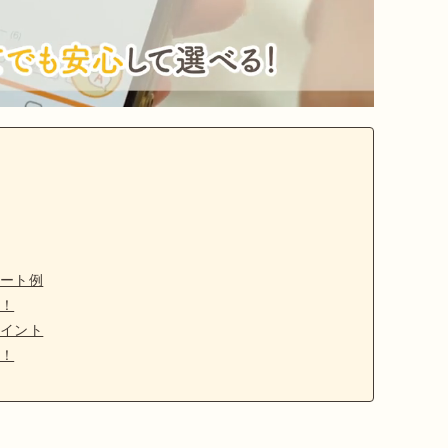
ート例
！
イント
！