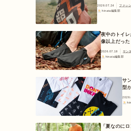
2026.07.24
ファッ
hinata編集部
夜中のトイレ
像以上だった
2026.07.18
サン
hinata編集部
サン
型
2026.
h
「夏なのにロ