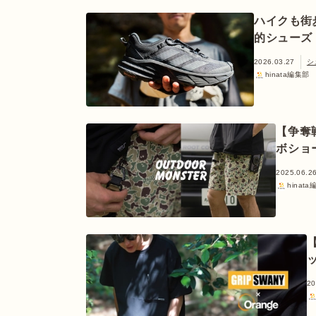
ハイクも街
的シューズ【a
2026.03.27
シ
hinata編集部
【争奪
ボショ
2025.06.2
hinat
20