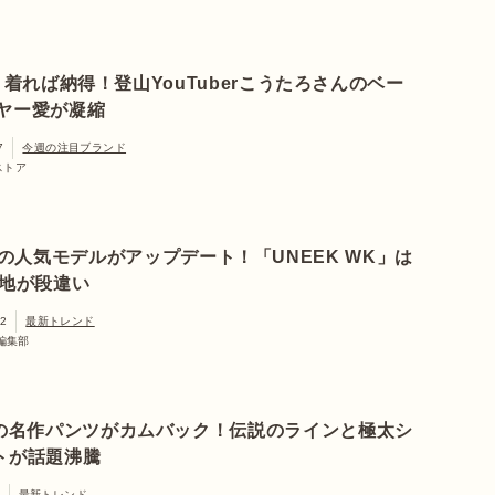
m】着れば納得！登山YouTuberこうたろさんのベー
ヤー愛が凝縮
7
今週の注目ブランド
aストア
Nの人気モデルがアップデート！「UNEEK WK」は
地が段違い
22
最新トレンド
a編集部
Xの名作パンツがカムバック！伝説のラインと極太シ
トが話題沸騰
最新トレンド