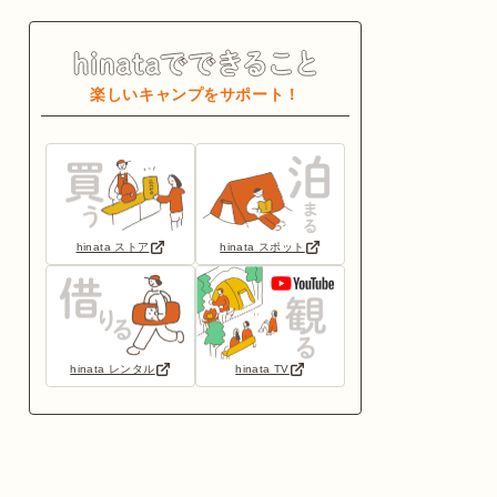
楽しいキャンプをサポート！
hinata ストア
hinata スポット
hinata レンタル
hinata TV