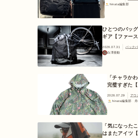
hinata編集部
ひとつのバッグ
ギア【ファースト
2026.07.31
バック
白澤亜動
「チャラかわ
完璧すぎた【
2026.07.29
アウ
hinata編集部 
「気になったこ
はまたアイツ【