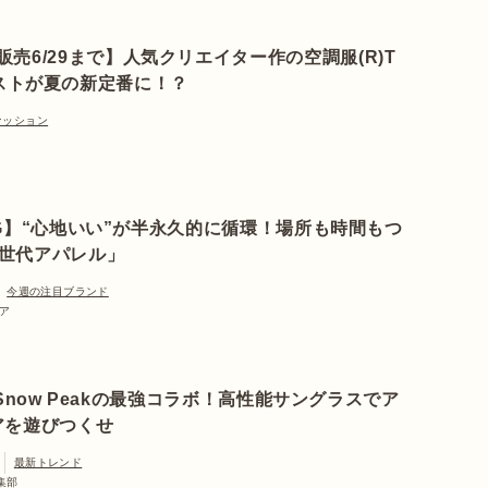
ke販売6/29まで】人気クリエイター作の空調服(R)T
ストが夏の新定番に！？
ァッション
NG】“心地いい”が半永久的に循環！場所も時間もつ
世代アパレル」
今週の注目ブランド
トア
とSnow Peakの最強コラボ！高性能サングラスでア
アを遊びつくせ
最新トレンド
編集部