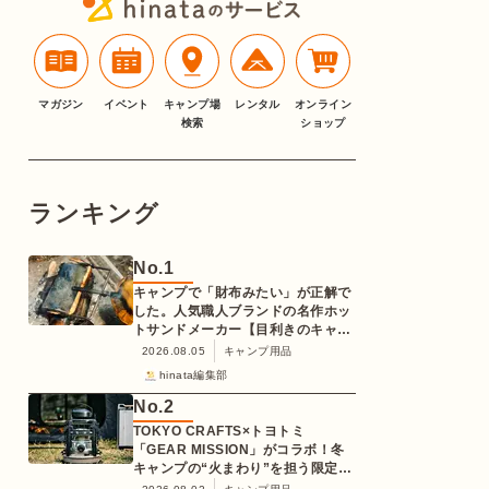
マガジン
イベント
キャンプ場
レンタル
オンライン
検索
ショップ
ランキング
No.
1
キャンプで「財布みたい」が正解で
した。人気職人ブランドの名作ホッ
トサンドメーカー【目利きのキャン
プギア】
2026.08.05
キャンプ用品
hinata編集部
No.
2
TOKYO CRAFTS×トヨトミ
「GEAR MISSION」がコラボ！冬
キャンプの“火まわり”を担う限定
K3クッキングストーブが登場