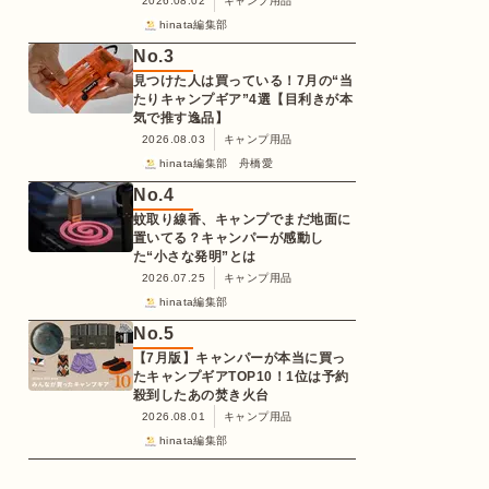
2026.08.02
キャンプ用品
hinata編集部
No.
3
見つけた人は買っている！7月の“当
たりキャンプギア”4選【目利きが本
気で推す逸品】
2026.08.03
キャンプ用品
hinata編集部 舟橋愛
No.
4
蚊取り線香、キャンプでまだ地面に
置いてる？キャンパーが感動し
た“小さな発明”とは
2026.07.25
キャンプ用品
hinata編集部
No.
5
【7月版】キャンパーが本当に買っ
たキャンプギアTOP10！1位は予約
殺到したあの焚き火台
2026.08.01
キャンプ用品
hinata編集部