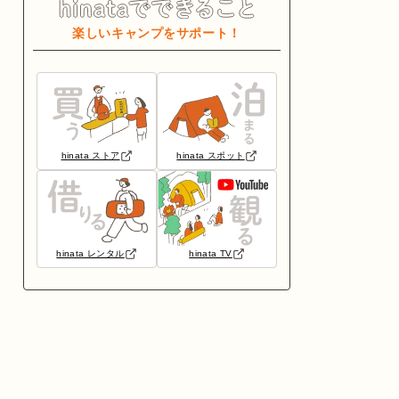
楽しいキャンプをサポート！
hinata ストア
hinata スポット
hinata レンタル
hinata TV