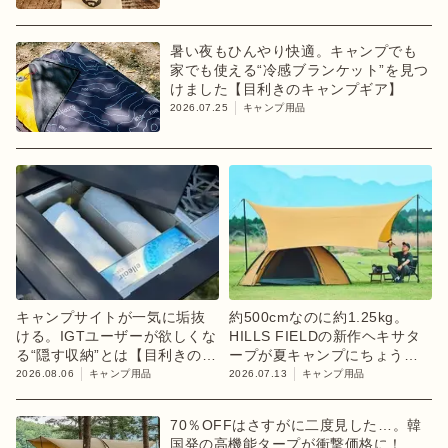
暑い夜もひんやり快適。キャンプでも
家でも使える“冷感ブランケット”を見つ
けました【目利きのキャンプギア】
2026.07.25
キャンプ用品
キャンプサイトが一気に垢抜
約500cmなのに約1.25kg。
ける。IGTユーザーが欲しくな
HILLS FIELDの新作ヘキサタ
る“隠す収納”とは【目利きのキ
ープが夏キャンプにちょうど
ャンプギア】
いい
2026.08.06
キャンプ用品
2026.07.13
キャンプ用品
70％OFFはさすがに二度見した…。韓
国発の高機能タープが衝撃価格に！