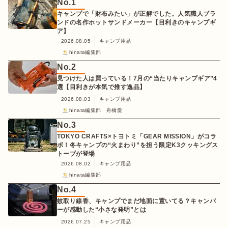
No.
1
キャンプで「財布みたい」が正解でした。人気職人ブラ
ンドの名作ホットサンドメーカー【目利きのキャンプギ
ア】
2026.08.05
キャンプ用品
hinata編集部
No.
2
見つけた人は買っている！7月の“当たりキャンプギア”4
選【目利きが本気で推す逸品】
2026.08.03
キャンプ用品
hinata編集部 舟橋愛
No.
3
TOKYO CRAFTS×トヨトミ「GEAR MISSION」がコラ
ボ！冬キャンプの“火まわり”を担う限定K3クッキングス
トーブが登場
2026.08.02
キャンプ用品
hinata編集部
No.
4
蚊取り線香、キャンプでまだ地面に置いてる？キャンパ
ーが感動した“小さな発明”とは
2026.07.25
キャンプ用品