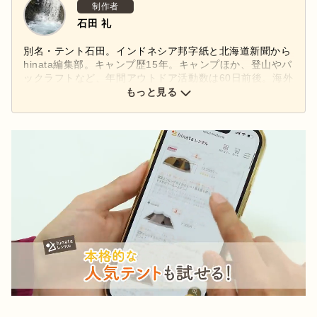
制作者
石田 礼
別名・テント石田。インドネシア邦字紙と北海道新聞から
hinata編集部。キャンプ歴15年。キャンプほか、登山やパ
ックラフトなど、年間アウトドア活動数は60日前後。海外
無人島や北海道での雪中、妻とのデュオ、愛犬ゴン太との
もっと見る
ソロのキャンプまで。