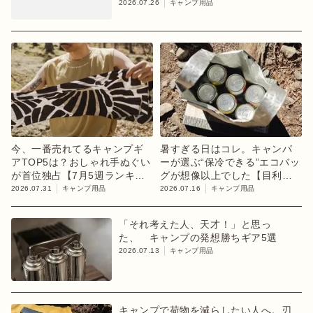
2026.07.26
キャンプ用品
今、一番売れてるキャンプギ
暑すぎる日はコレ。キャンパ
アTOP5は？おしゃれ手ぬぐい
ーが選ぶ“保冷できる”エコバッ
が首位独占【7月5週ランキン
グが想像以上でした【目利き
グ】
のキャンプギア】
2026.07.31
キャンプ用品
2026.07.16
キャンプ用品
「それ考えた人、天才！」と思っ
た、 キャンプの発想勝ちギア5選
2026.07.13
キャンプ用品
キャンプで荷物を減らしたい人へ。刃