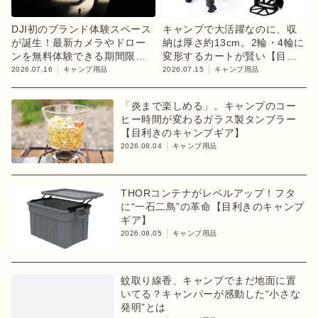
DJI初のブランド体験スペース
キャンプで大活躍なのに、収
が誕生！最新カメラやドロー
納は厚さ約13cm。2輪・4輪に
ンを無料体験できる期間限定
変形するカートが賢い【目利
イベント開催
きのキャンプギア】
2026.07.16
キャンプ用品
2026.07.15
キャンプ用品
「炎まで楽しめる」。キャンプのコー
ヒー時間が変わるガラス製タンブラー
【目利きのキャンプギア】
2026.08.04
キャンプ用品
THORコンテナがレベルアップ！フタ
に“一石二鳥”の革命【目利きのキャンプ
ギア】
2026.08.05
キャンプ用品
蚊取り線香、キャンプでまだ地面に置
いてる？キャンパーが感動した“小さな
発明”とは