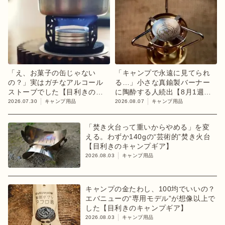
「え、お菓子の缶じゃない
「キャンプで永遠に見てられ
の？」実はガチなアルコール
る…」小さな真鍮製バーナー
ストーブでした【目利きのキ
に陶酔する人続出【8月1週ラ
ャンプギア】
ンキング】
2026.07.30
キャンプ用品
2026.08.07
キャンプ用品
「焚き火台って重いからやめる」を変
える。わずか140gの“芸術的”焚き火台
【目利きのキャンプギア】
2026.08.03
キャンプ用品
キャンプの金たわし、100均でいいの？
エバニューの“専用モデル”が想像以上で
した【目利きのキャンプギア】
2026.08.03
キャンプ用品