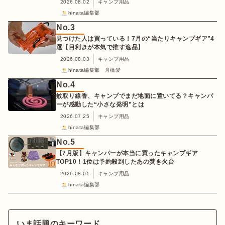
2026.08.02
キャンプ用品
hinata編集部
No.
3
見つけた人は買っている！7月の“当たりキャンプギア”4
選【目利きが本気で推す逸品】
2026.08.03
キャンプ用品
hinata編集部 舟橋愛
No.
4
蚊取り線香、キャンプでまだ地面に置いてる？キャンパ
ーが感動した“小さな発明”とは
2026.07.25
キャンプ用品
hinata編集部
No.
5
【7月版】キャンパーが本当に買ったキャンプギア
TOP10！1位は予約殺到したあの焚き火台
2026.08.01
キャンプ用品
hinata編集部
いま話題のキーワード