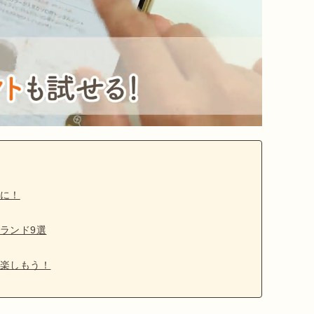
に！
ランド9選
楽しもう！