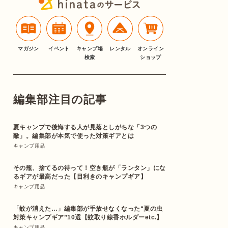
マガジン
イベント
キャンプ場
レンタル
オンライン
検索
ショップ
編集部注目の記事
夏キャンプで後悔する人が見落としがちな「3つの
敵」。編集部が本気で使った対策ギアとは
キャンプ用品
その瓶、捨てるの待って！空き瓶が「ランタン」にな
るギアが最高だった【目利きのキャンプギア】
キャンプ用品
「蚊が消えた…」編集部が手放せなくなった“夏の虫
対策キャンプギア”10選【蚊取り線香ホルダーetc.】
キャンプ用品