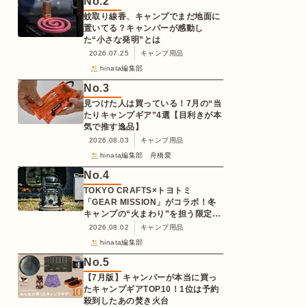
No.
2
蚊取り線香、キャンプでまだ地面に
置いてる？キャンパーが感動し
た“小さな発明”とは
2026.07.25
キャンプ用品
hinata編集部
No.
3
見つけた人は買っている！7月の“当
たりキャンプギア”4選【目利きが本
気で推す逸品】
2026.08.03
キャンプ用品
hinata編集部 舟橋愛
No.
4
TOKYO CRAFTS×トヨトミ
「GEAR MISSION」がコラボ！冬
キャンプの“火まわり”を担う限定
K3クッキングストーブが登場
2026.08.02
キャンプ用品
hinata編集部
No.
5
【7月版】キャンパーが本当に買っ
たキャンプギアTOP10！1位は予約
殺到したあの焚き火台