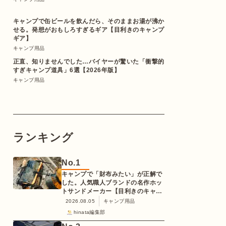
キャンプで缶ビールを飲んだら、そのままお湯が沸か
せる。発想がおもしろすぎるギア【目利きのキャンプ
ギア】
キャンプ用品
正直、知りませんでした…バイヤーが驚いた「衝撃的
すぎキャンプ道具」6選【2026年版】
キャンプ用品
ランキング
No.
1
キャンプで「財布みたい」が正解で
した。人気職人ブランドの名作ホッ
トサンドメーカー【目利きのキャン
プギア】
2026.08.05
キャンプ用品
hinata編集部