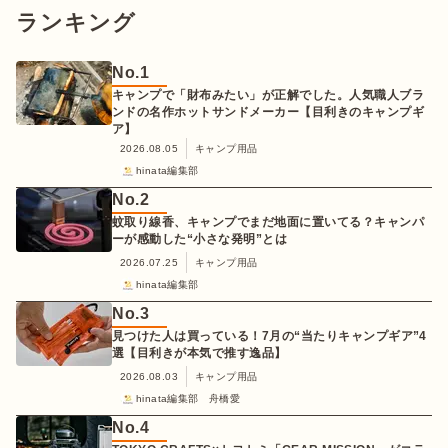
ランキング
No.
1
キャンプで「財布みたい」が正解でした。人気職人ブラ
ンドの名作ホットサンドメーカー【目利きのキャンプギ
ア】
2026.08.05
キャンプ用品
hinata編集部
No.
2
蚊取り線香、キャンプでまだ地面に置いてる？キャンパ
ーが感動した“小さな発明”とは
2026.07.25
キャンプ用品
hinata編集部
No.
3
見つけた人は買っている！7月の“当たりキャンプギア”4
選【目利きが本気で推す逸品】
2026.08.03
キャンプ用品
hinata編集部 舟橋愛
No.
4