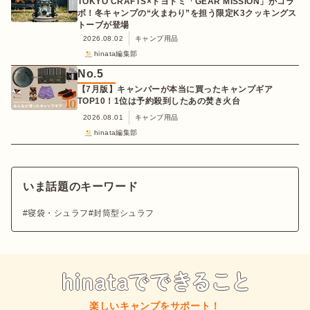
TOKYO CRAFTS×トヨトミ「GEAR MISSION」がコラ
ボ！冬キャンプの“火まわり”を担う限定K3クッキングス
トーブが登場
2026.08.02
キャンプ用品
hinata編集部
No.
5
【7月版】キャンパーが本当に買ったキャンプギア
TOP10！1位は予約殺到したあの焚き火台
2026.08.01
キャンプ用品
hinata編集部
いま話題のキーワード
寝袋・シュラフ
封筒型シュラフ
楽しいキャンプをサポート！