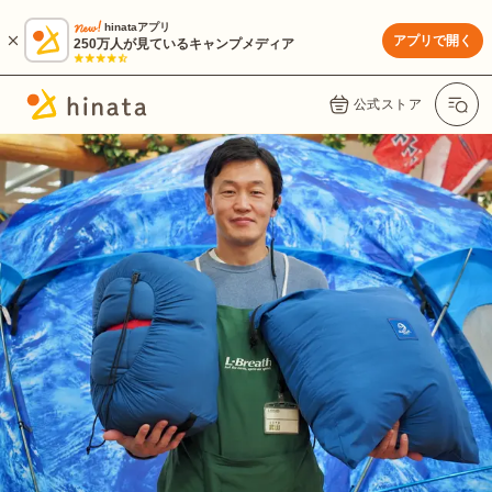
hinataアプリ
アプリで開く
250万人が見ているキャンプメディア
公式ストア