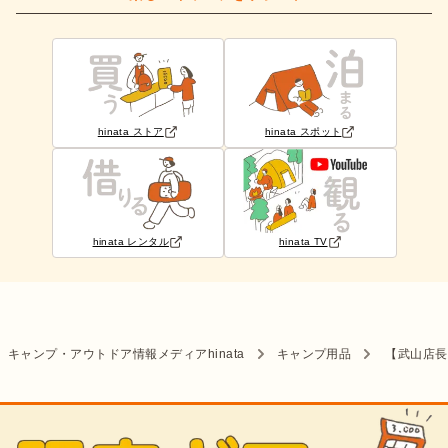
hinata ストア
hinata スポット
hinata レンタル
hinata TV
キャンプ・アウトドア情報メディアhinata
キャンプ用品
【武山店長