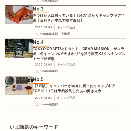
hinata編集部
No.
3
見つけた人は買っている！7月の“当たりキャンプギア”4
選【目利きが本気で推す逸品】
2026.08.03
キャンプ用品
hinata編集部 舟橋愛
No.
4
TOKYO CRAFTS×トヨトミ「GEAR MISSION」がコラ
ボ！冬キャンプの“火まわり”を担う限定K3クッキングス
トーブが登場
2026.08.02
キャンプ用品
hinata編集部
No.
5
【7月版】キャンパーが本当に買ったキャンプギア
TOP10！1位は予約殺到したあの焚き火台
2026.08.01
キャンプ用品
hinata編集部
いま話題のキーワード