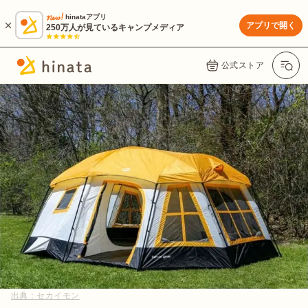
hinataアプリ
アプリで開く
250万人が見ているキャンプメディア
公式ストア
出典：
セカイモン