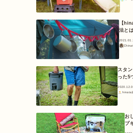
【hi
法と
2021.01.
China
スタン
った5
2020.12.
hinat
お
プ