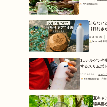
hinata編集部
知らない
【目利き
2026.06.29
hinata編
1Lナルゲン
するスリムボ
2026.06.24
キャン
hinata編集部 舟橋
夏キャ
編集部