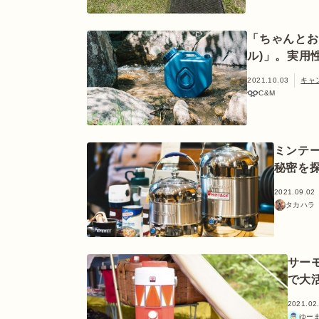
「ちゃんとお
ル)」。実用
2021.10.03
キャ
C&M
ミンテ
秘密を
2021.09.02
タカハラ
サー
で大
2021.02
ゆー