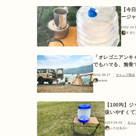
【今
ージ
2022.10.
すぎた
「オレゴニアンキ
でもハマる、無骨
2022.06.27
キャンプ用品
ayana
【100均】
扱いやすくて
2022.06.02
キャ
ふたばあおい