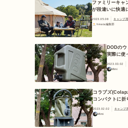
ファミリーキャ
が段違いに快適
2023.05.08
キャンプ
hinata編集部
DODの
実際に使
2023.03.02
Mimi
コラプズ(Col
コンパクトに折
2023.02.02
キャンプ
Mimi