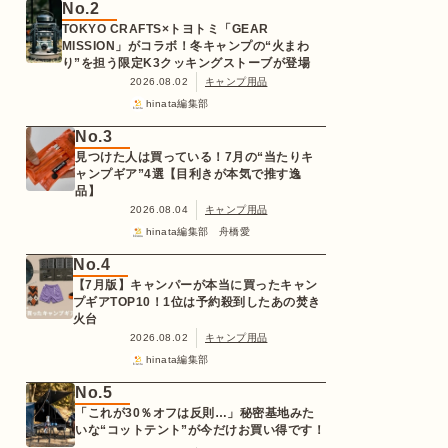
No.2
TOKYO CRAFTS×トヨトミ「GEAR
MISSION」がコラボ！冬キャンプの“火まわ
り”を担う限定K3クッキングストーブが登場
2026.08.02
キャンプ用品
hinata編集部
No.3
見つけた人は買っている！7月の“当たりキ
ャンプギア”4選【目利きが本気で推す逸
品】
2026.08.04
キャンプ用品
hinata編集部 舟橋愛
No.4
【7月版】キャンパーが本当に買ったキャン
プギアTOP10！1位は予約殺到したあの焚き
火台
2026.08.02
キャンプ用品
hinata編集部
No.5
「これが30％オフは反則…」秘密基地みた
いな“コットテント”が今だけお買い得です！