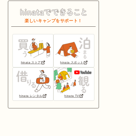
楽しいキャンプをサポート！
hinata ストア
hinata スポット
hinata レンタル
hinata TV