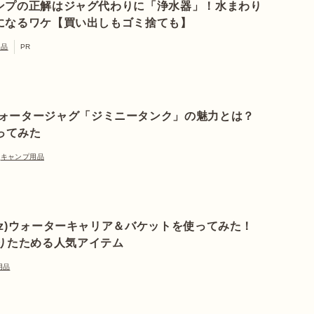
ンプの正解はジャグ代わりに「浄水器」！水まわり
になるワケ【買い出しもゴミ捨ても】
用品
PR
ウォータージャグ「ジミニータンク」の魅力とは？
ってみた
キャンプ用品
apz)ウォーターキャリア＆バケットを使ってみた！
りたためる人気アイテム
用品