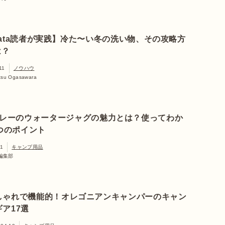
nata読者が実践】冷た〜い冬の洗い物、その攻略方
は？
11
ノウハウ
tsu Ogasawara
レーのウォータージャグの魅力とは？使ってわか
つのポイント
01
キャンプ用品
a編集部
しゃれで機能的！オレゴニアンキャンパーのキャン
ギア17選