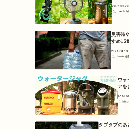
2026.06.20
hinata
災害時
すめ15
2024.08.13
hinata
ウォ
アを
2024.0
hin
タプタプのあ