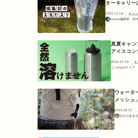
ターキャリー
2023.12.19
キャ
hinata編集部 
真夏キャン
アイスコン
2023.07.20
キ
hinataストア
ウォータ
メッシュ
2023.06.07
おかだあき