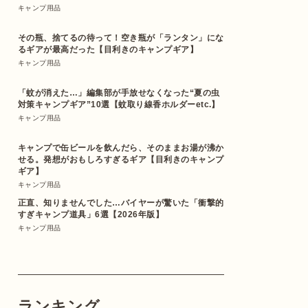
キャンプ用品
その瓶、捨てるの待って！空き瓶が「ランタン」にな
るギアが最高だった【目利きのキャンプギア】
キャンプ用品
「蚊が消えた…」編集部が手放せなくなった“夏の虫
対策キャンプギア”10選【蚊取り線香ホルダーetc.】
キャンプ用品
キャンプで缶ビールを飲んだら、そのままお湯が沸か
せる。発想がおもしろすぎるギア【目利きのキャンプ
ギア】
キャンプ用品
正直、知りませんでした…バイヤーが驚いた「衝撃的
すぎキャンプ道具」6選【2026年版】
キャンプ用品
ランキング