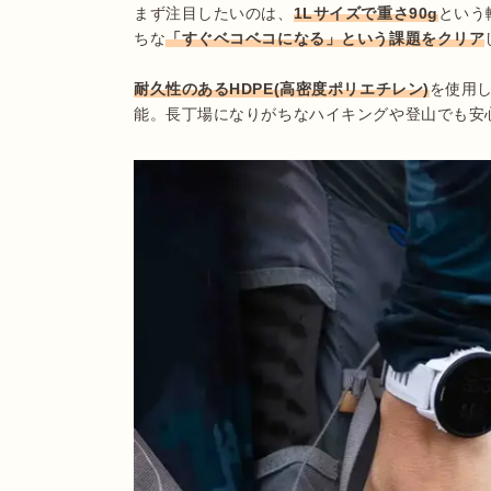
まず注目したいのは、
1Lサイズで重さ90g
という
ちな
「すぐベコベコになる」という課題をクリア
耐久性のあるHDPE(高密度ポリエチレン)
を使用
能。長丁場になりがちなハイキングや登山でも安