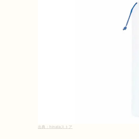
出典：
hinataストア