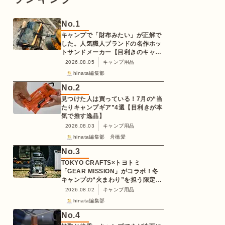
No.
1
キャンプで「財布みたい」が正解で
した。人気職人ブランドの名作ホッ
トサンドメーカー【目利きのキャン
プギア】
2026.08.05
キャンプ用品
hinata編集部
No.
2
見つけた人は買っている！7月の“当
たりキャンプギア”4選【目利きが本
気で推す逸品】
2026.08.03
キャンプ用品
hinata編集部 舟橋愛
No.
3
TOKYO CRAFTS×トヨトミ
「GEAR MISSION」がコラボ！冬
キャンプの“火まわり”を担う限定
K3クッキングストーブが登場
2026.08.02
キャンプ用品
hinata編集部
No.
4