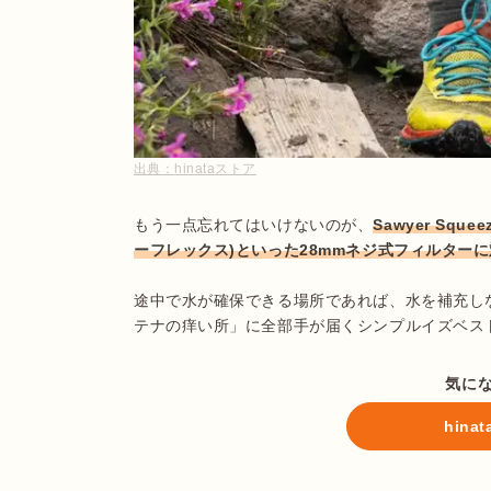
出典：
hinataストア
もう一点忘れてはいけないのが、
Sawyer Squ
ーフレックス)といった28mmネジ式フィルター
途中で水が確保できる場所であれば、水を補充し
テナの痒い所」に全部手が届くシンプルイズベス
気に
hin