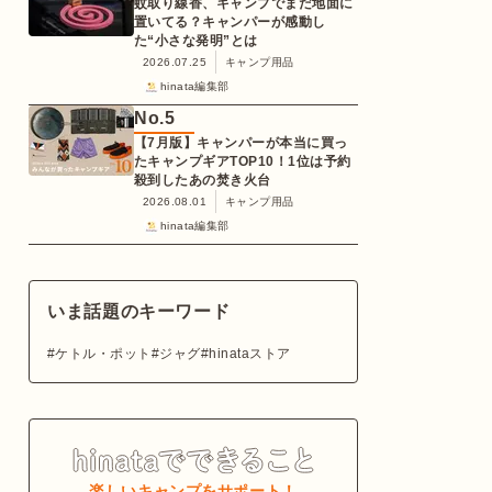
蚊取り線香、キャンプでまだ地面に
置いてる？キャンパーが感動し
た“小さな発明”とは
2026.07.25
キャンプ用品
hinata編集部
No.
5
【7月版】キャンパーが本当に買っ
たキャンプギアTOP10！1位は予約
殺到したあの焚き火台
2026.08.01
キャンプ用品
hinata編集部
いま話題のキーワード
ケトル・ポット
ジャグ
hinataストア
楽しいキャンプをサポート！