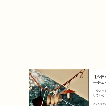
【今日
ーチェ
「今さら
していく
に必須の
キャンプ用
ムですが