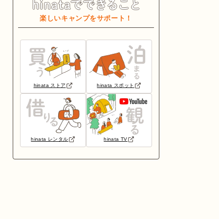
楽しいキャンプをサポート！
hinata ストア
hinata スポット
hinata レンタル
hinata TV