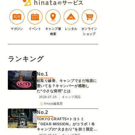
マガジン
イベント
キャンプ場
レンタル
オンライン
検索
ショップ
ランキング
No.
1
蚊取り線香、キャンプでまだ地面に
置いてる？キャンパーが感動し
た“小さな発明”とは
2026.07.25
キャンプ用品
hinata編集部
No.
2
TOKYO CRAFTS×トヨトミ
「GEAR MISSION」がコラボ！冬
キャンプの“火まわり”を担う限定
K3クッキングストーブが登場