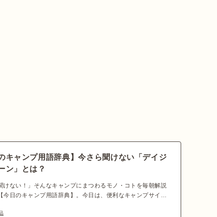
のキャンプ用語辞典】今さら聞けない「デイジ
ーン」とは？
聞けない！」そんなキャンプにまつわるモノ・コトを毎朝解説
【今日のキャンプ用語辞典】。今日は、便利なキャンプサイト
「デイジーチェーン」です。さまざまな使い方ができるアイテ
品
、どのような特徴やモデルががあるのでしょうか。