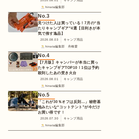
2026.08.02
キャンプ用品
hinata編集部
No.
3
見つけた人は買っている！7月の“当
たりキャンプギア”4選【目利きが本
気で推す逸品】
2026.08.03
キャンプ用品
hinata編集部 舟橋愛
No.
4
【7月版】キャンパーが本当に買っ
たキャンプギアTOP10！1位は予約
殺到したあの焚き火台
2026.08.01
キャンプ用品
hinata編集部
No.
5
「これが30％オフは反則…」秘密基
地みたいな“コットテント”が今だけ
お買い得です！
2026.07.30
キャンプ用品
hinata編集部