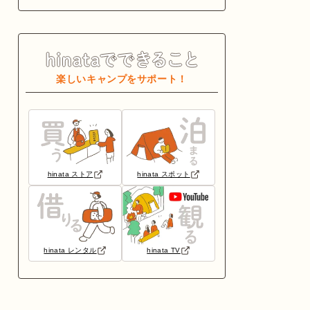
楽しいキャンプをサポート！
hinata ストア
hinata スポット
hinata レンタル
hinata TV