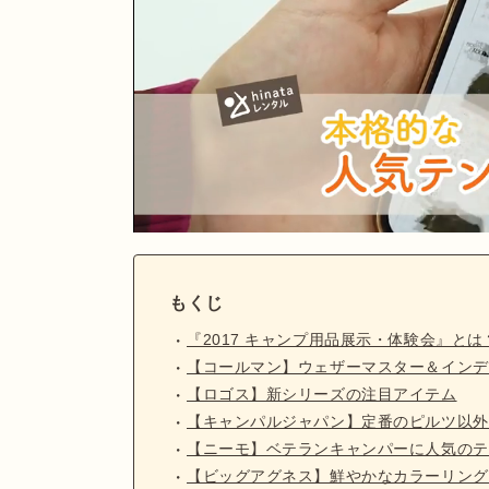
もくじ
『2017 キャンプ用品展示・体験会』とは
【コールマン】ウェザーマスター＆インデ
【ロゴス】新シリーズの注目アイテム
【キャンパルジャパン】定番のピルツ以外
【ニーモ】ベテランキャンパーに人気のテ
【ビッグアグネス】鮮やかなカラーリング