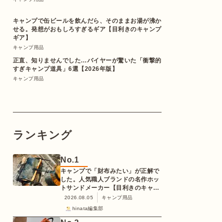
キャンプで缶ビールを飲んだら、そのままお湯が沸か
せる。発想がおもしろすぎるギア【目利きのキャンプ
ギア】
キャンプ用品
正直、知りませんでした…バイヤーが驚いた「衝撃的
すぎキャンプ道具」6選【2026年版】
キャンプ用品
ランキング
No.
1
キャンプで「財布みたい」が正解で
した。人気職人ブランドの名作ホッ
トサンドメーカー【目利きのキャン
プギア】
2026.08.05
キャンプ用品
hinata編集部