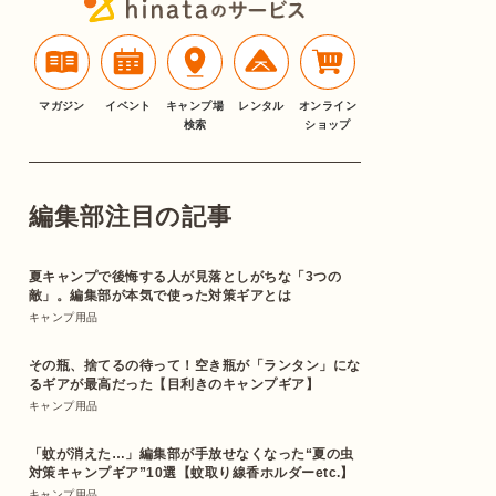
マガジン
イベント
キャンプ場
レンタル
オンライン
検索
ショップ
編集部注目の記事
夏キャンプで後悔する人が見落としがちな「3つの
敵」。編集部が本気で使った対策ギアとは
キャンプ用品
その瓶、捨てるの待って！空き瓶が「ランタン」にな
るギアが最高だった【目利きのキャンプギア】
キャンプ用品
「蚊が消えた…」編集部が手放せなくなった“夏の虫
対策キャンプギア”10選【蚊取り線香ホルダーetc.】
キャンプ用品