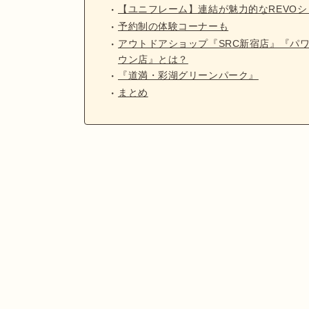
【ユニフレーム】連結が魅力的なREVOシ
予約制の体験コーナーも
アウトドアショップ『SRC新宿店』『パ
ウン店』とは？
『道満・彩湖グリーンパーク』
まとめ