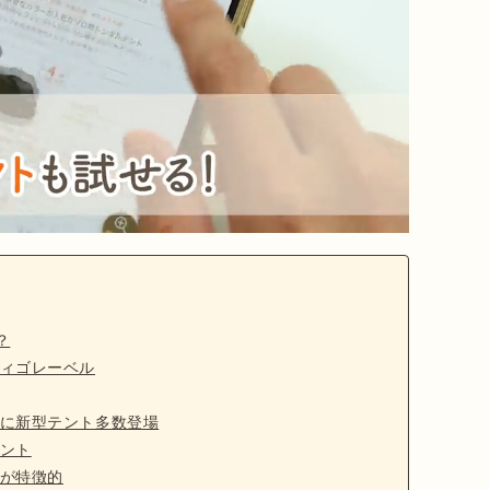
？
ィゴレーベル
に新型テント多数登場
ント
が特徴的