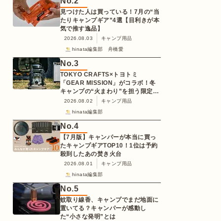
No.
2
見つけた人は買っている！7月の“当
たりキャンプギア”4選【目利きが本
気で推す逸品】
2026.08.03
キャンプ用品
hinata編集部 舟橋愛
No.
3
TOKYO CRAFTS×トヨトミ
「GEAR MISSION」がコラボ！冬
キャンプの“火まわり”を担う限定
K3クッキングストーブが登場
2026.08.02
キャンプ用品
hinata編集部
No.
4
【7月版】キャンパーが本当に買っ
たキャンプギアTOP10！1位は予約
殺到したあの焚き火台
2026.08.01
キャンプ用品
hinata編集部
No.
5
蚊取り線香、キャンプでまだ地面に
置いてる？キャンパーが感動し
た“小さな発明”とは