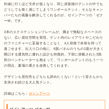
外縁に行くほど天井が低くなり、同じ床面積のテントの中でも
どうしても狭く感じてしまうワンポールテント。そんなキャン
パーたちの葛藤を解決してくれるのが、ゼインアーツの「ゼク
ーM」です。

3本のエクステンションフレームが、隅まで無駄なスペースの
ない、広い居住空間を実現。テント内のレイアウトやこだわり
のファニチャーに妥協することなく、4人前後で余裕を持って
過ごせます。出入り口の他に、6面パネルのうちの1面が大きく
開口する通気性に優れた設計も特徴的。下部に搭載された3箇
所のベンチレーターも相まって、ワンポールテントのもう一つ
の弱点、夏場の暑さを改善してくれます。

デザインも居住性もどちらも諦めたくない！という皆さんから
支持され続ける大人気テント。

詳細はこちら：
ゼインアーツ