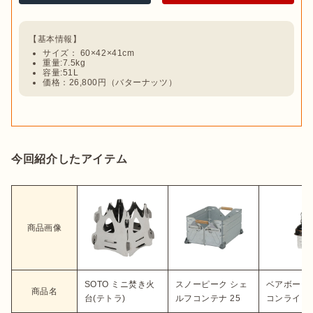
サイズ： 60×42×41cm
重量:7.5kg
容量:51L
価格：26,800円（バターナッツ）
今回紹介したアイテム
商品画像
SOTO ミニ焚き火
スノーピーク シェ
ベアボーン
商品名
台(テトラ)
ルフコンテナ 25
コンライトL