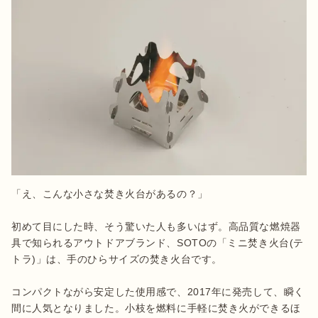
「え、こんな小さな焚き火台があるの？」

初めて目にした時、そう驚いた人も多いはず。高品質な燃焼器
具で知られるアウトドアブランド、SOTOの「ミニ焚き火台(テ
トラ)」は、手のひらサイズの焚き火台です。

コンパクトながら安定した使用感で、2017年に発売して、瞬く
間に人気となりました。小枝を燃料に手軽に焚き火ができるほ