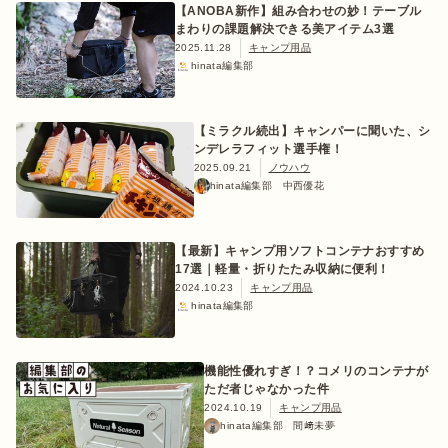
【ANOBA新作】組み合わせの妙！テーブル
まわりの課題解決できる美アイテム3選
2025.11.28
キャンプ用品
hinata編集部
【ミラクル続出】キャンパーに聞いた、シ
ンデレラフィット選手権！
2025.09.21
ノウハウ
hinata編集部 中西優花
【最新】キャンプ用ソフトコンテナおすすめ
17選｜軽量・折りたたみ収納に便利！
2024.10.23
キャンプ用品
hinata編集部
機能性優れすぎ！？コメリのコンテナが
ただ者じゃなかった件
2024.10.19
キャンプ用品
hinata編集部 間﨑未夢