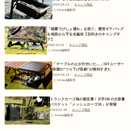
2026.06.22
キャンプ用品
hinata編集部
「朝露でびしょ濡れ」を防ぐ。愛用ギアバッグ
を地面から守る名脇役【目利きのキャンプギ
ア】
2026.06.16
キャンプ用品
hinata編集部
「テーブルの上が片付いた…」IGTユーザー
待望の“つり下げ収納”が便利すぎた
2026.06.13
キャンプ用品
hinata編集部
トランクカーゴ発の新定番！片手OKの大容量
バスケット「メッシュカーゴ36」が登場
2026.02.26
キャンプ用品
hinata編集部