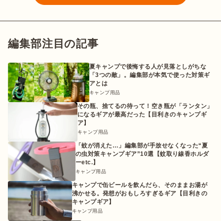
編集部注目の記事
夏キャンプで後悔する人が見落としがちな
「3つの敵」。編集部が本気で使った対策ギ
アとは
キャンプ用品
その瓶、捨てるの待って！空き瓶が「ランタン」
になるギアが最高だった【目利きのキャンプギ
ア】
キャンプ用品
「蚊が消えた…」編集部が手放せなくなった“夏
の虫対策キャンプギア”10選【蚊取り線香ホルダ
ーetc.】
キャンプ用品
キャンプで缶ビールを飲んだら、そのままお湯が
沸かせる。発想がおもしろすぎるギア【目利きの
キャンプギア】
キャンプ用品