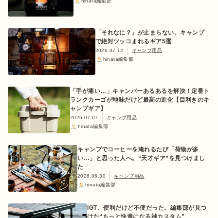
hinata編集部
「それなに？」が止まらない。キャンプ
で絶対ツッコまれるギア5選
ログイン/会員登録
2026.07.12
キャンプ用品
hinata編集部
「手が痛い…」キャンパーあるあるを解決！定番ト
ランクカーゴが地味だけど最高の進化【目利きのキ
ャンプギア】
2026.07.07
キャンプ用品
hinata編集部
マガジン
イベント
キャンプ場
レンタル
オンライン
キャンプでコーヒーを淹れるたび「荷物が多
検索
ショップ
い…」と思った人へ。“天才ギア”を見つけまし
た
2026.06.30
キャンプ用品
hinata編集部
IGT、便利だけど不便だった。編集部が見つ
けた“もっと快適になる神カスタム”