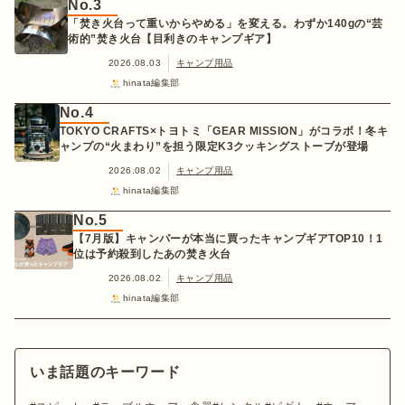
No.3
「焚き火台って重いからやめる」を変える。わずか140gの“芸
術的”焚き火台【目利きのキャンプギア】
2026.08.03
キャンプ用品
hinata編集部
No.4
TOKYO CRAFTS×トヨトミ「GEAR MISSION」がコラボ！冬キ
ャンプの“火まわり”を担う限定K3クッキングストーブが登場
2026.08.02
キャンプ用品
hinata編集部
No.5
【7月版】キャンパーが本当に買ったキャンプギアTOP10！1
位は予約殺到したあの焚き火台
2026.08.02
キャンプ用品
hinata編集部
いま話題のキーワード