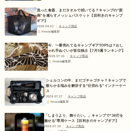
洗った食器、まだタオルで拭いてる？キャンプの“面
倒”を減らすメッシュバスケット【目利きのキャンプ
ギア】
2026.08.01
キャンプ用品
おすすめ特集
hinata編集部
今、一番売れてるキャンプギアTOP5は？おし
キャンプ用品
ゃれ手ぬぐいが首位独占【7月5週ランキング】
2026.07.31
キャンプ用品
hinata編集部
キャンプ場
シェルコンの中、まだゴチャゴチャ？キャンプで
料理
散らかる悩みを解決する“仕切れる”インナーケー
ス
2026.07.27
キャンプ用品
hinata編集部
how to
「しまうより、飾りたい。」キャンプで“38灯を
魅せる”専用ケース【目利きのキャンプギア】
初めての方
2026.07.23
キャンプ用品