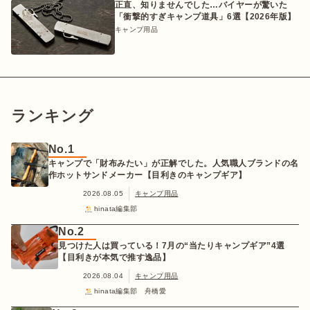
正直、知りませんでした…バイヤーが驚いた
「衝撃的すぎキャンプ道具」6選【2026年版】
キャンプ用品
ランキング
No.1
キャンプで「財布みたい」が正解でした。人気職人ブランドの名
作ホットサンドメーカー【目利きのキャンプギア】
2026.08.05
キャンプ用品
hinata編集部
No.2
見つけた人は買っている！7月の“当たりキャンプギア”4選
【目利きが本気で推す逸品】
2026.08.04
キャンプ用品
hinata編集部 舟橋愛