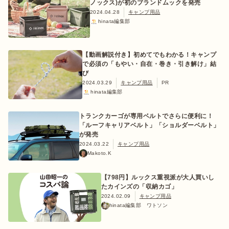
ノックス)が初のブランドムックを発売
2024.04.28
キャンプ用品
hinata編集部
【動画解説付き】初めてでもわかる！キャンプ
で必須の「もやい・自在・巻き・引き解け」結
び
2024.03.29
キャンプ用品
PR
hinata編集部
トランクカーゴが専用ベルトでさらに便利に！
「ルーフキャリアベルト」「ショルダーベルト」
が発売
2024.03.22
キャンプ用品
Makoto.K
【798円】ルックス重視派が大人買いし
たカインズの「収納カゴ」
2024.02.09
キャンプ用品
hinata編集部 ワトソン