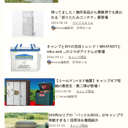
待ってました！無印良品から業務用でも使わ
れる「折りたたみコンテナ」新登場
2024.09.19
ライフスタイル
hinata編集部 荘司めぐみ
キャンプとDIYの注目トレンド！WHATNOTと
niko and ...のコラボアイテムが登場
2024.09.12
キャンプ用品
hinata編集部 荘司めぐみ
【コールマン×ヨド物置】キャンプギア収
納の救世主・第二弾が登場！
2024.09.08
キャンプ用品
hinata編集部
100均セリアの「バックルBOX」がキャンプで
有能すぎる！活用法を徹底紹介
2024.07.03
キャンプ用品