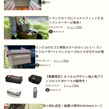
彩代
トランクカーゴにジャストフィットする
ソフトクーラーが発売！
2024.06.02
キャンプ用品
Makoto.K
ランクルのロゴと特別カラーがカッコいい！ラン
ドクルーザー×トランクカーゴのコラボモデルが登
場
2024.05.12
キャンプ用品
Makoto.K
【数量限定】ネイタルデザイン他人気ブラ
ンドのコラボケースが販売中！
2024.05.01
キャンプ用品
Makoto.K
売り切れ必至！創業15周年のHelinox (ヘリ