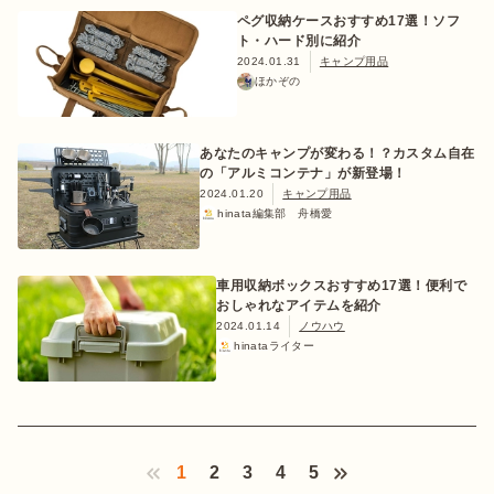
ペグ収納ケースおすすめ17選！ソフ
ト・ハード別に紹介
2024.01.31
キャンプ用品
ほかぞの
あなたのキャンプが変わる！？カスタム自在
の「アルミコンテナ」が新登場！
2024.01.20
キャンプ用品
hinata編集部 舟橋愛
車用収納ボックスおすすめ17選！便利で
おしゃれなアイテムを紹介
2024.01.14
ノウハウ
hinataライター
1
2
3
4
5
‹ Prev