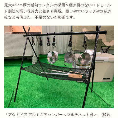
最大4.5cm厚の断熱ウレタンの採用＆継ぎ目のないロトモール
ド製法で高い保冷力と強さも実現。扱いやすいラッチや水抜き
栓なども備えた、不足のない本格派です。
「アウトドア アルミギアハンガー＜マルチネット付＞」(税込