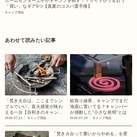
ホームセンター上手がキャンプを制す！？サイトがうるおう
「買い」なギア5つ【真夏のコスパ選手権】
キャンプ用品
あわせて読みたい記事
「焚き火台は、ここまでシン
蚊取り線香、キャンプでまだ
プルでいい」直火感覚が味わ
地面に置いてる？キャンパー
える一台【目利きのキャンプ
が感動した“小さな発明”とは
ギア】
2026.07.21
キャンプ用品
2026.07.26
キャンプ用品
「焚き火台って重いからやめる」を変