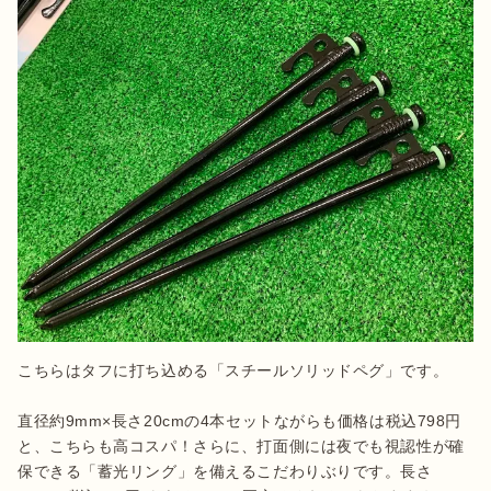
こちらはタフに打ち込める「スチールソリッドペグ」です。

直径約9mm×長さ20cmの4本セットながらも価格は税込798円
と、こちらも高コスパ！さらに、打面側には夜でも視認性が確
保できる「蓄光リング」を備えるこだわりぶりです。長さ