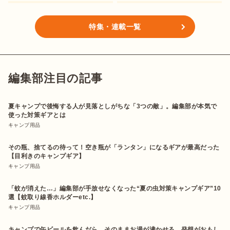
特集・連載一覧
編集部注目の記事
夏キャンプで後悔する人が見落としがちな「3つの敵」。編集部が本気で
使った対策ギアとは
キャンプ用品
その瓶、捨てるの待って！空き瓶が「ランタン」になるギアが最高だった
【目利きのキャンプギア】
キャンプ用品
「蚊が消えた…」編集部が手放せなくなった“夏の虫対策キャンプギア”10
選【蚊取り線香ホルダーetc.】
キャンプ用品
キャンプで缶ビールを飲んだら、そのままお湯が沸かせる。発想がおもし