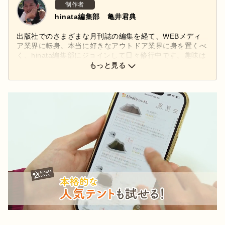
制作者
hinata編集部 亀井君典
出版社でのさまざまな月刊誌の編集を経て、WEBメディ
ア業界に転身。本当に好きなアウトドア業界に身を置くべ
く、hinata編集部にジョインして日々修行中です。趣味は
休日の子どもとのキャンプやアクティビティ。楽しみなが
もっと見る
らの新しいギアや知識の吸収に余念がありません！
Instagram→
https://www.instagram.com/hinata_editors_kamei/