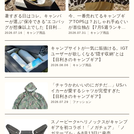
暑すぎる日はコレ。キャンパ
今、一番売れてるキャンプギ
ーが選ぶ“保冷できる”エコバッ
アTOP5は？おしゃれ手ぬぐい
グが想像以上でした【目利き
が首位独占【7月5週ランキン
のキャンプギア】
グ】
2026.07.16
キャンプ用品
2026.07.31
キャンプ用品
キャンプサイトが一気に垢抜ける。IGT
ユーザーが欲しくなる“隠す収納”とは
【目利きのキャンプギア】
2026.08.06
キャンプ用品
「チャラかわいいのにガチだ…」USハ
イカーが愛するシャツが完璧すぎた
【目利きのキャンプギア】
2026.07.29
ファッション
スノーピーク×ヘリノックスがキャンプ
ギアを初コラボ！「ノガチェア」「ノ
ガテーブル」を8月13日に発売