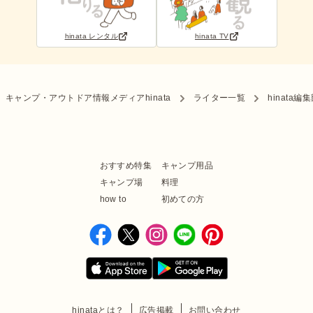
hinata レンタル
hinata TV
キャンプ・アウトドア情報メディアhinata
ライター一覧
hinata
おすすめ特集
キャンプ用品
キャンプ場
料理
how to
初めての方
hinataとは？
広告掲載
お問い合わせ