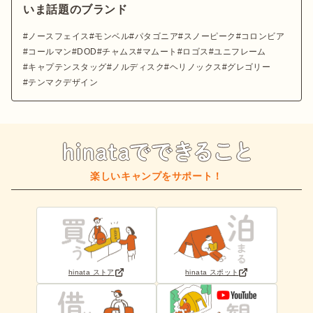
いま話題のブランド
ノースフェイス
モンベル
パタゴニア
スノーピーク
コロンビア
コールマン
DOD
チャムス
マムート
ロゴス
ユニフレーム
キャプテンスタッグ
ノルディスク
ヘリノックス
グレゴリー
テンマクデザイン
楽しいキャンプをサポート！
hinata ストア
hinata スポット