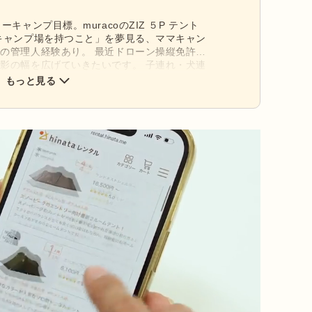
キャンプ目標。muracoのZIZ ５P テント
キャンプ場を持つこと」を夢見る、ママキャン
の管理人経験あり。 最近ドローン操縦免許を
影の幅を広げていきたいです。 子連れ・犬連
体験をメディアやSNSで発信中。富士山の
もっと見る
ります！ Instagramアカウント：