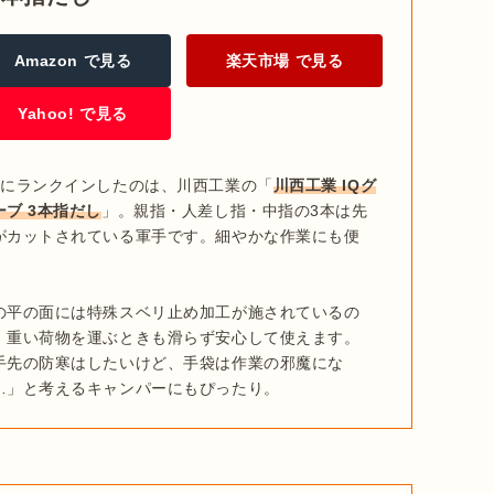
Amazon で見る
楽天市場 で見る
Yahoo! で見る
位にランクインしたのは、川西工業の「
川西工業 IQグ
ーブ 3本指だし
」。親指・人差し指・中指の3本は先
がカットされている軍手です。細やかな作業にも便


の平の面には特殊スベリ止め加工が施されているの
、重い荷物を運ぶときも滑らず安心して使えます。
手先の防寒はしたいけど、手袋は作業の邪魔にな
…」と考えるキャンパーにもぴったり。