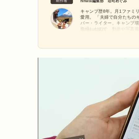
制作者
hinata編集部 荘司めぐみ
キャンプ歴8年。月1ファミリー
愛用。 「夫婦で自分たちの
パー・ライター。キャンプ場
取得したので、動画や写真撮
@meeee8926
れキャンプと旅行が趣味で、
麓、静岡から国内外問わず飛び回