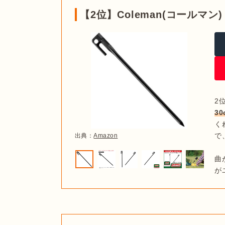
【2位】Coleman(コールマン
2
30
く
で
出典：
Amazon
曲
が