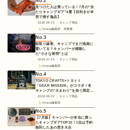
No.
2
見つけた人は買っている！7月の“当
たりキャンプギア”4選【目利きが本
気で推す逸品】
2026.08.03
キャンプ用品
hinata編集部 舟橋愛
No.
3
蚊取り線香、キャンプでまだ地面に
置いてる？キャンパーが感動し
た“小さな発明”とは
2026.07.25
キャンプ用品
hinata編集部
No.
4
TOKYO CRAFTS×トヨトミ
「GEAR MISSION」がコラボ！冬
キャンプの“火まわり”を担う限定
K3クッキングストーブが登場
2026.08.02
キャンプ用品
hinata編集部
No.
5
【7月版】キャンパーが本当に買っ
たキャンプギアTOP10！1位は予約
殺到したあの焚き火台