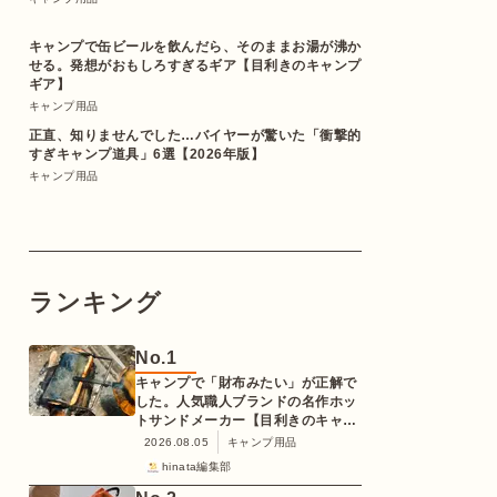
キャンプで缶ビールを飲んだら、そのままお湯が沸か
せる。発想がおもしろすぎるギア【目利きのキャンプ
ギア】
キャンプ用品
正直、知りませんでした…バイヤーが驚いた「衝撃的
すぎキャンプ道具」6選【2026年版】
キャンプ用品
ランキング
No.
1
キャンプで「財布みたい」が正解で
した。人気職人ブランドの名作ホッ
トサンドメーカー【目利きのキャン
プギア】
2026.08.05
キャンプ用品
hinata編集部