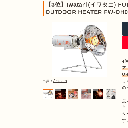
【3位】Iwatani(イワタニ) 
OUTDOOR HEATER FW-OH0
4
ア
OH
し
出典：
Amazon
の
点
全
タ
す