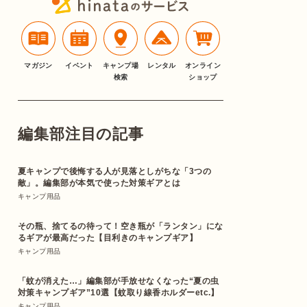
マガジン
イベント
キャンプ場
レンタル
オンライン
検索
ショップ
編集部注目の記事
夏キャンプで後悔する人が見落としがちな「3つの
敵」。編集部が本気で使った対策ギアとは
キャンプ用品
その瓶、捨てるの待って！空き瓶が「ランタン」にな
るギアが最高だった【目利きのキャンプギア】
キャンプ用品
「蚊が消えた…」編集部が手放せなくなった“夏の虫
対策キャンプギア”10選【蚊取り線香ホルダーetc.】
キャンプ用品