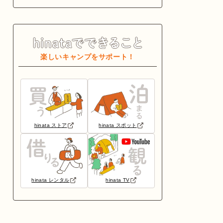
楽しいキャンプをサポート！
hinata ストア
hinata スポット
hinata レンタル
hinata TV