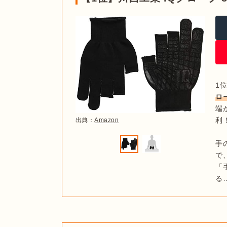
1
ロ
端
利！
出典：
Amazon
手
で
「
る