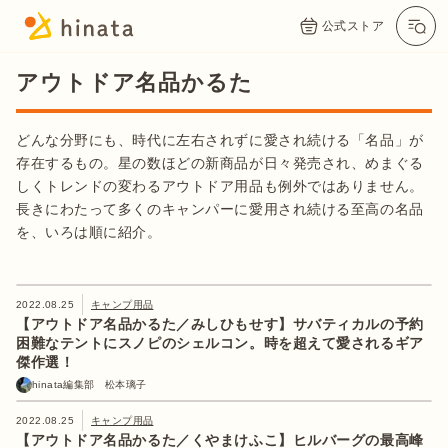
公式ストア
アウトドア名品かるた
どんな分野にも、時代に左右されずに愛され続ける「名品」が
存在するもの。星の数ほどの新商品が日々発売され、めまぐる
しくトレンドの変わるアウトドア用品も例外ではありません。
長きにわたって多くのキャンパーに愛用され続ける至高の名品
を、いろは順に紹介。
2022.08.25
キャンプ用品
【アウトドア名品かるた／みしひもせす】サバティカルの予約
困難なテントにスノピのシェルコン。時を超えて愛されるギア
傑作選！
hinata編集部 松本璃子
2022.08.25
キャンプ用品
【アウトドア名品かるた／くやまけふこ】ヒルバーグの最高峰