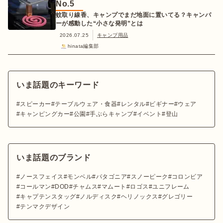
No.
5
蚊取り線香、キャンプでまだ地面に置いてる？キャンパ
ーが感動した“小さな発明”とは
2026.07.25
キャンプ用品
hinata編集部
いま話題のキーワード
スピーカー
テーブルウェア・食器
レンタル
ビギナー
ウェア
キャンピングカー
公園
手ぶらキャンプ
イベント
登山
いま話題のブランド
ノースフェイス
モンベル
パタゴニア
スノーピーク
コロンビア
コールマン
DOD
チャムス
マムート
ロゴス
ユニフレーム
キャプテンスタッグ
ノルディスク
ヘリノックス
グレゴリー
テンマクデザイン