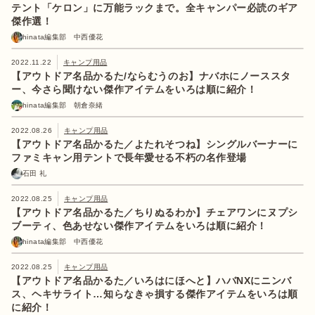
テント「ケロン」に万能ラックまで。全キャンパー必読のギア
傑作選！
hinata編集部 中西優花
2022.11.22
キャンプ用品
【アウトドア名品かるた/ならむうのお】ナバホにノーススタ
ー、今さら聞けない傑作アイテムをいろは順に紹介！
hinata編集部 朝倉奈緒
2022.08.26
キャンプ用品
【アウトドア名品かるた／よたれそつね】シングルバーナーに
ファミキャン用テントで長年愛せる不朽の名作登場
石田 礼
2022.08.25
キャンプ用品
【アウトドア名品かるた／ちりぬるわか】チェアワンにヌプシ
ブーティ、色あせない傑作アイテムをいろは順に紹介！
hinata編集部 中西優花
2022.08.25
キャンプ用品
【アウトドア名品かるた／いろはにほへと】ハバNXにニンバ
ス、ヘキサライト…知らなきゃ損する傑作アイテムをいろは順
に紹介！