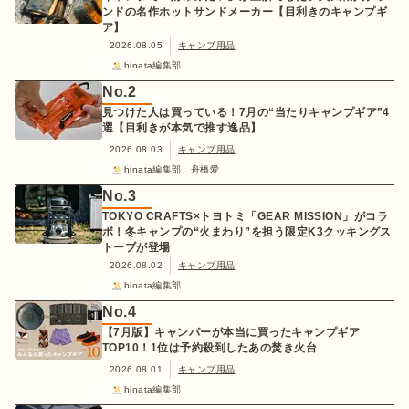
ンドの名作ホットサンドメーカー【目利きのキャンプギ
ア】
2026.08.05
キャンプ用品
hinata編集部
No.
2
見つけた人は買っている！7月の“当たりキャンプギア”4
選【目利きが本気で推す逸品】
2026.08.03
キャンプ用品
hinata編集部 舟橋愛
No.
3
TOKYO CRAFTS×トヨトミ「GEAR MISSION」がコラ
ボ！冬キャンプの“火まわり”を担う限定K3クッキングス
トーブが登場
2026.08.02
キャンプ用品
hinata編集部
No.
4
【7月版】キャンパーが本当に買ったキャンプギア
TOP10！1位は予約殺到したあの焚き火台
2026.08.01
キャンプ用品
hinata編集部