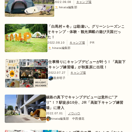
2022.09.08
キャンプ場
hinata編集部
「白馬村＝冬」は勘違い。グリーンシーズンこ
そキャンプ・体験・観光満載の遊び天国だっ
た！
2022.08.10
キャンプ場
PR
hinata編集部
仕事帰りにキャンプデビューが叶う！「高架下
キャンプ練習場」が秋葉原に出現！
2022.07.27
キャンプ場
酒井明子
線路の真下でキャンプデビューは意外に"ア
リ"！？駅徒歩10分、JR「高架下キャンプ練習
場」に潜入
2022.07.01
ノウハウ
hinata編集部 中西優花