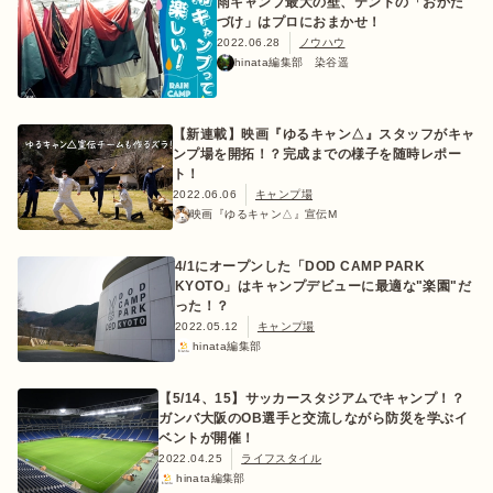
雨キャンプ最大の壁、テントの「おかた
づけ」はプロにおまかせ！
2022.06.28
ノウハウ
hinata編集部 染谷遥
【新連載】映画『ゆるキャン△』スタッフがキャ
ンプ場を開拓！？完成までの様子を随時レポー
ト！
2022.06.06
キャンプ場
映画『ゆるキャン△』宣伝M
4/1にオープンした「DOD CAMP PARK
KYOTO」はキャンプデビューに最適な"楽園"だ
った！？
2022.05.12
キャンプ場
hinata編集部
【5/14、15】サッカースタジアムでキャンプ！？
ガンバ大阪のOB選手と交流しながら防災を学ぶイ
ベントが開催！
2022.04.25
ライフスタイル
hinata編集部