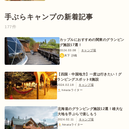
手ぶらキャンプの新着記事
ログイン/会員登録
177件
カップルにおすすめの関東のグランピン
グ施設17選！
2024.03.08
キャンプ場
木下 沙織
【四国・中国地方】一度は行きたい！グ
ランピングスポット8施設
マガジン
イベント
キャンプ場
レンタル
オンライン
2024.02.18
キャンプ場
検索
ショップ
hinataライター
北海道のグランピング施設12選！雄大な
大地を手ぶらで楽しもう
2024.02.11
キャンプ場
hinataライター