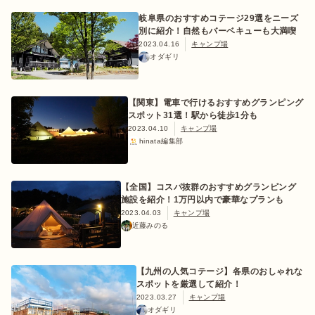
岐阜県のおすすめコテージ29選をニーズ
別に紹介！自然もバーベキューも大満喫
2023.04.16
キャンプ場
オダギリ
【関東】電車で行けるおすすめグランピング
スポット31選！駅から徒歩1分も
2023.04.10
キャンプ場
hinata編集部
【全国】コスパ抜群のおすすめグランピング
施設を紹介！1万円以内で豪華なプランも
2023.04.03
キャンプ場
近藤みのる
【九州の人気コテージ】各県のおしゃれな
スポットを厳選して紹介！
2023.03.27
キャンプ場
オダギリ