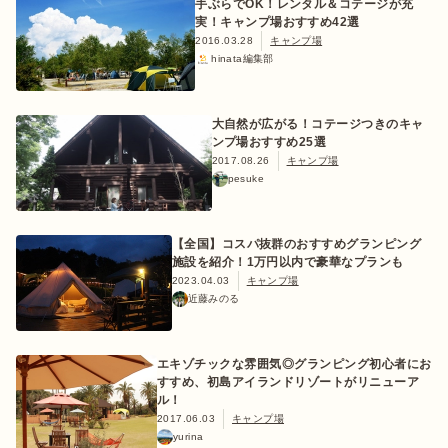
手ぶらでOK！レンタル＆コテージが充
実！キャンプ場おすすめ42選
2016.03.28
キャンプ場
hinata編集部
おすすめ特集
大自然が広がる！コテージつきのキャ
ンプ場おすすめ25選
キャンプ用品
2017.08.26
キャンプ場
pesuke
キャンプ場
【全国】コスパ抜群のおすすめグランピング
施設を紹介！1万円以内で豪華なプランも
2023.04.03
キャンプ場
料理
近藤みのる
how to
エキゾチックな雰囲気◎グランピング初心者にお
すすめ、初島アイランドリゾートがリニューア
ル！
初めての方
2017.06.03
キャンプ場
yurina