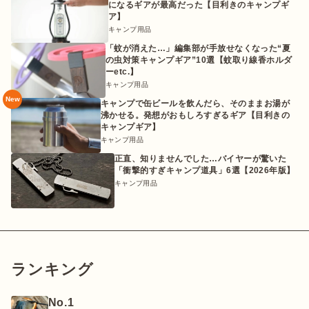
になるギアが最高だった【目利きのキャンプギ
ア】
キャンプ用品
「蚊が消えた…」編集部が手放せなくなった“夏
の虫対策キャンプギア”10選【蚊取り線香ホルダ
ーetc.】
キャンプ用品
New
キャンプで缶ビールを飲んだら、そのままお湯が
沸かせる。発想がおもしろすぎるギア【目利きの
キャンプギア】
キャンプ用品
正直、知りませんでした…バイヤーが驚いた
「衝撃的すぎキャンプ道具」6選【2026年版】
キャンプ用品
ランキング
No.1