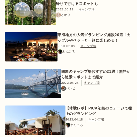
帰りで行けるスポットも
2023.05.11
キャンプ場
とかり
東海地方の人気グランピング施設20選！カ
ップルやペットと一緒に楽しめる！
2023.05.09
キャンプ場
わんころ
四国のキャンプ場おすすめ21選！無料か
ら絶景スポットまで紹介
2023.04.24
キャンプ場
バンビ
【体験レポ】PICA初島のコテージで極
上のグランピング
2023.04.18
キャンプ場
わんころ