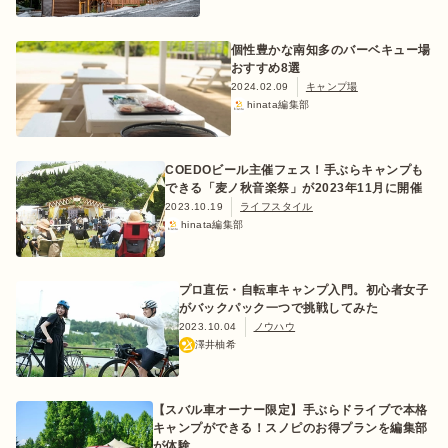
個性豊かな南知多のバーベキュー場
おすすめ8選
2024.02.09
キャンプ場
hinata編集部
COEDOビール主催フェス！手ぶらキャンプも
できる「麦ノ秋音楽祭」が2023年11月に開催
2023.10.19
ライフスタイル
hinata編集部
プロ直伝・自転車キャンプ入門。初心者女子
がバックパック一つで挑戦してみた
2023.10.04
ノウハウ
澤井柚希
【スバル車オーナー限定】手ぶらドライブで本格
キャンプができる！スノピのお得プランを編集部
が体験