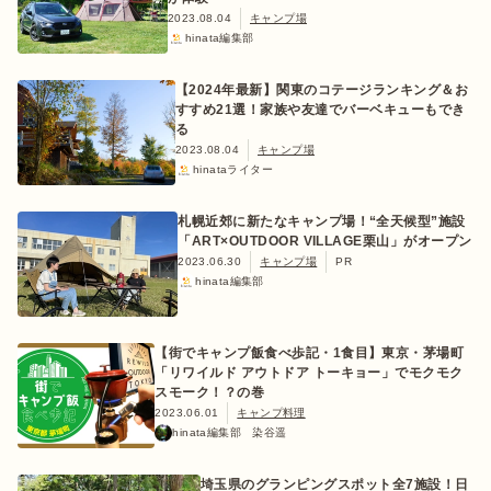
2023.08.04
キャンプ場
hinata編集部
【2024年最新】関東のコテージランキング＆お
すすめ21選！家族や友達でバーベキューもでき
る
2023.08.04
キャンプ場
hinataライター
札幌近郊に新たなキャンプ場！“全天候型”施設
「ART×OUTDOOR VILLAGE栗山」がオープン
2023.06.30
キャンプ場
PR
hinata編集部
【街でキャンプ飯食べ歩記・1食目】東京・茅場町
「リワイルド アウトドア トーキョー」でモクモク
スモーク！？の巻
2023.06.01
キャンプ料理
hinata編集部 染谷遥
埼玉県のグランピングスポット全7施設！日