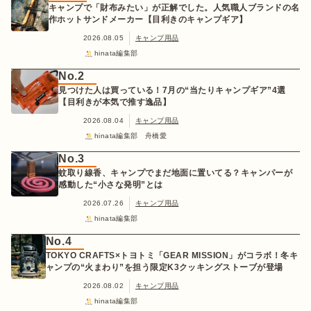
キャンプで「財布みたい」が正解でした。人気職人ブランドの名
作ホットサンドメーカー【目利きのキャンプギア】
2026.08.05
キャンプ用品
hinata編集部
No.2
見つけた人は買っている！7月の“当たりキャンプギア”4選
【目利きが本気で推す逸品】
2026.08.04
キャンプ用品
hinata編集部 舟橋愛
No.3
蚊取り線香、キャンプでまだ地面に置いてる？キャンパーが
感動した“小さな発明”とは
2026.07.26
キャンプ用品
hinata編集部
No.4
TOKYO CRAFTS×トヨトミ「GEAR MISSION」がコラボ！冬キ
ャンプの“火まわり”を担う限定K3クッキングストーブが登場
2026.08.02
キャンプ用品
hinata編集部