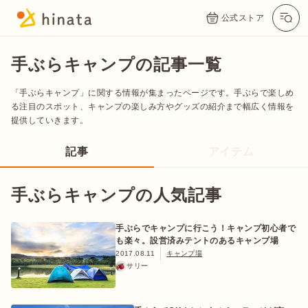
公式ストア
手ぶらキャンプの記事一覧
「手ぶらキャンプ」に関する情報が集まったページです。手ぶらで楽しめ
る注目のスポット、キャンプの楽しみ方やグッズの紹介まで幅広く情報を
提供していきます。
記事
アイテム
手ぶらキャンプの人気記事
公式App
Twitter
Instagram
LINE
手ぶらでキャンプに行こう！キャンプ初心者で
も楽々。設営済みテントのあるキャンプ場
2017.08.11
キャンプ場
公式オンラインストア
サリー