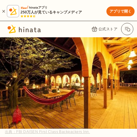
hinataアプリ
アプリで開く
250万人が見ているキャンプメディア
公式ストア
出典：
FBI DAISEN First Class Backpackers Inn.