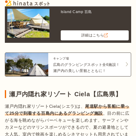
Island Camp 百島
詳細はこちら
キャンプ場
広島のグランピングスポット全6施設！
瀬戸内の美しい景観とともに！
瀬戸内隠れ家リゾート Ciela【広島県】
瀬戸内隠れ家リゾートCiela(シエラ)は、
尾道駅から客船に乗っ
て25分で到着する百島内にあるグランピング施設
。目の前に広
がる海を眺めながらバーベキューを楽しめます。サーフィンや
カヌーなどのマリンスポーツができるので、夏の避暑地として
大人気。室内で映画を楽しめるシネマセットも用意されていま