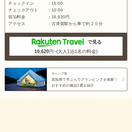
チェックイン
：
15:00
チェックアウト
：
10:00
宿泊料金
：
16,620
円
アクセス
：
古津賀駅から車で約２０分
で見る
16,620
円~(大人1泊1名の料金)
キャンプ場
高知県で手ぶらでグランピングを体験！
おすすめの施設2選を紹介