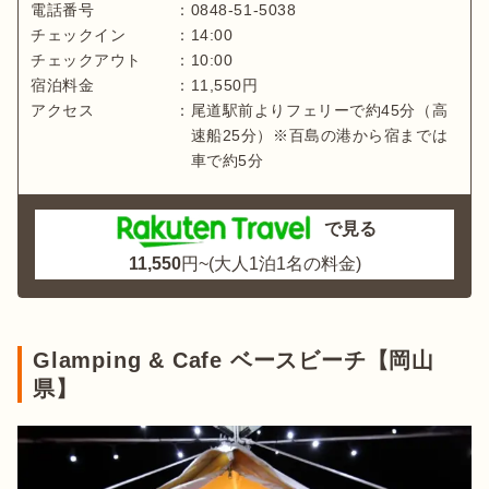
電話番号
：
0848-51-5038
チェックイン
：
14:00
チェックアウト
：
10:00
宿泊料金
：
11,550
円
アクセス
：
尾道駅前よりフェリーで約45分（高
速船25分）※百島の港から宿までは
車で約5分
で見る
11,550
円~(大人1泊1名の料金)
Glamping & Cafe ベースビーチ【岡山
県】