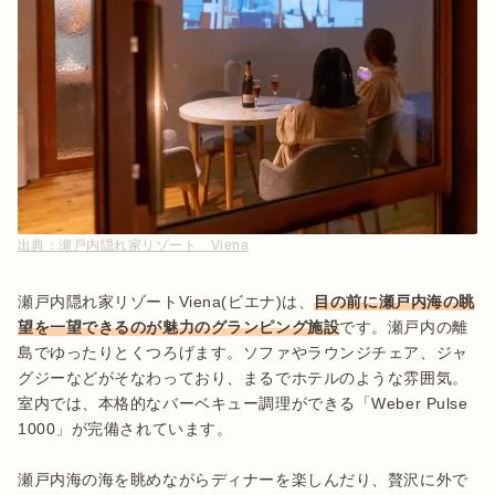
出典：
瀬戸内隠れ家リゾート Viena
瀬戸内隠れ家リゾートViena(ビエナ)は、
目の前に瀬戸内海の眺
望を一望できるのが魅力のグランピング施設
です。瀬戸内の離
島でゆったりとくつろげます。ソファやラウンジチェア、ジャ
グジーなどがそなわっており、まるでホテルのような雰囲気。
室内では、本格的なバーベキュー調理ができる「Weber Pulse 
1000」が完備されています。

瀬戸内海の海を眺めながらディナーを楽しんだり、贅沢に外で