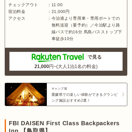
チェックアウト
：
11:00
宿泊料金
：
21,000
円
アクセス
：
今治港より専用車・専用ボートでの
無料送迎（要予約）／今治駅より路
線バスで約16分 馬島バスストップ下
車徒歩10分
で見る
21,000
円~(大人1泊1名の料金)
キャンプ場
愛媛県での楽しい体験ができるグランピ
ング施設おすすめ2選！
FBI DAISEN First Class Backpackers
Inn.【鳥取県】