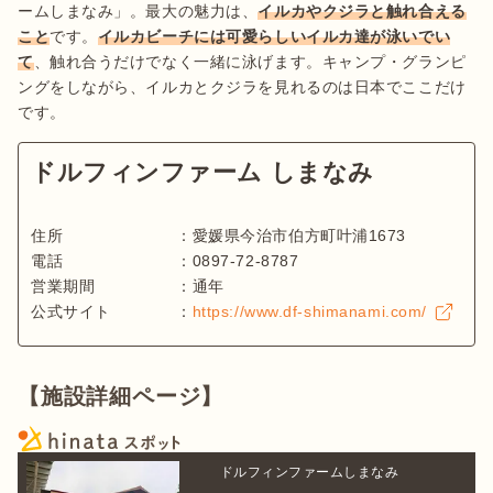
ームしまなみ」。最大の魅力は、
イルカやクジラと触れ合える
こと
です。
イルカビーチには可愛らしいイルカ達が泳いでい
て
、触れ合うだけでなく一緒に泳げます。キャンプ・グランピ
ングをしながら、イルカとクジラを見れるのは日本でここだけ
ドルフィンファーム しまなみ
住所
：
愛媛県今治市伯方町叶浦1673
電話
：
0897-72-8787
営業期間
：
通年
公式サイト
：
https://www.df-shimanami.com/
【施設詳細ページ】
ドルフィンファームしまなみ