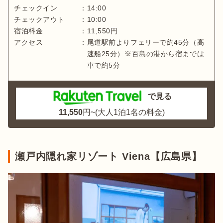
チェックイン
：
14:00
チェックアウト
：
10:00
宿泊料金
：
11,550
円
アクセス
：
尾道駅前よりフェリーで約45分（高
速船25分）※百島の港から宿までは
車で約5分
で見る
11,550
円~(大人1泊1名の料金)
瀬戸内隠れ家リゾート Viena【広島県】