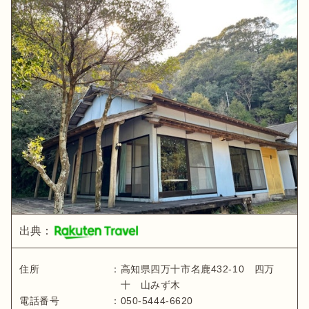
出典：
住所
：
高知県
四万十市名鹿432-10 四万
十 山みず木
電話番号
：
050-5444-6620