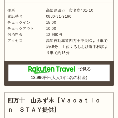
住所
：
高知県
四万十市名鹿431-10
電話番号
：
0880-31-9160
チェックイン
：
15:00
チェックアウト
：
10:00
宿泊料金
：
12,990
円
アクセス
：
高知自動車道四万十中央ICより車で
約45分、土佐くろしお鉄道中村駅よ
り車で約15分
で見る
12,990
円~(大人1泊1名の料金)
四万十 山みず木【Ｖａｃａｔｉｏ
ｎ ＳＴＡＹ提供】