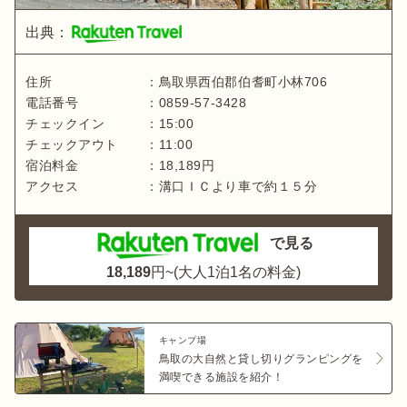
出典：
住所
：
鳥取県
西伯郡伯耆町小林706
電話番号
：
0859-57-3428
チェックイン
：
15:00
チェックアウト
：
11:00
宿泊料金
：
18,189
円
アクセス
：
溝口ＩＣより車で約１５分
で見る
18,189
円~(大人1泊1名の料金)
キャンプ場
鳥取の大自然と貸し切りグランピングを
満喫できる施設を紹介！