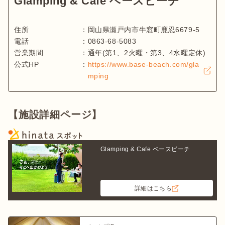
Glamping & Cafe ベースビーチ
住所
：
岡山県瀬戸内市牛窓町鹿忍6679-5
電話
：
0863-68-5083
営業期間
：
通年(第1、2火曜・第3、4水曜定休)
公式HP
：
https://www.base-beach.com/gla
mping
【施設詳細ページ】
Glamping & Cafe ベースビーチ
詳細はこちら