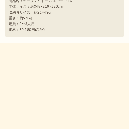
商品名：ツーリングドーム エアー／LX+

本体サイズ：約345×210×120cm

収納時サイズ：約21×49cm

重さ：約5.9kg

定員：2〜3人用
