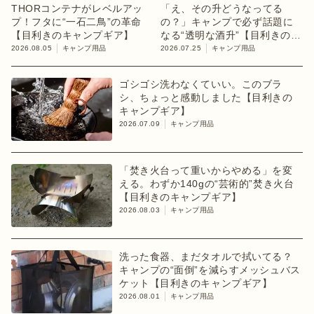
THORコンテナがレベルアッ
「え、その升どうなってる
プ！フタに“一石二鳥”の革命
の？」キャンプで必ず話題に
【目利きのキャンプギア】
なる“透明な酒升”【目利きのキ
ャンプギア】
2026.08.05
キャンプ用品
2026.07.25
キャンプ用品
ゴシゴシ洗わなくていい。このブラ
シ、ちょっと感動しました【目利きの
キャンプギア】
2026.07.09
キャンプ用品
「焚き火台って重いからやめる」を変
える。わずか140gの“芸術的”焚き火台
【目利きのキャンプギア】
2026.08.03
キャンプ用品
洗った食器、まだタオルで拭いてる？
キャンプの“面倒”を減らすメッシュバス
ケット【目利きのキャンプギア】
2026.08.01
キャンプ用品