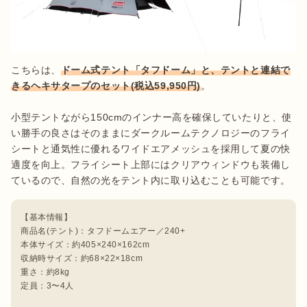
こちらは、
ドーム式テント「タフドーム」と、テントと連結で
きるヘキサタープのセット(税込59,950円)
。

小型テントながら150cmのインナー高を確保していたりと、使
い勝手の良さはそのままにダークルームテクノロジーのフライ
シートと通気性に優れるワイドエアメッシュを採用して夏の快
適度を向上。フライシート上部にはクリアウィンドウも装備し
【基本情報】

商品名(テント)：タフドームエアー／240+

本体サイズ：約405×240×162cm

収納時サイズ：約68×22×18cm

重さ：約8kg

定員：3〜4人
