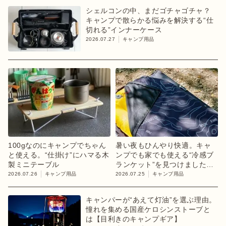
シェルコンの中、まだゴチャゴチャ？
キャンプで散らかる悩みを解決する“仕
切れる”インナーケース
2026.07.27
キャンプ用品
100gなのにキャンプでちゃん
暑い夜もひんやり快適。キャ
と使える。“仕掛け”にハマる木
ンプでも家でも使える“冷感ブ
製ミニテーブル
ランケット”を見つけました
【目利きのキャンプギア】
2026.07.26
キャンプ用品
2026.07.25
キャンプ用品
キャンパーが“あえて灯油”を選ぶ理由。
憧れを集める国産ケロシンストーブと
は【目利きのキャンプギア】