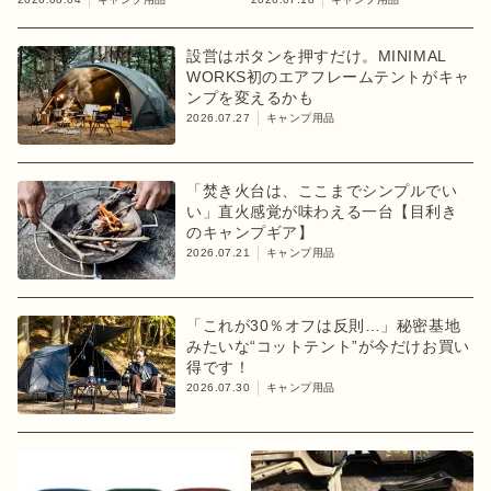
ア】
設営はボタンを押すだけ。MINIMAL
WORKS初のエアフレームテントがキャ
ンプを変えるかも
2026.07.27
キャンプ用品
「焚き火台は、ここまでシンプルでい
い」直火感覚が味わえる一台【目利き
のキャンプギア】
2026.07.21
キャンプ用品
「これが30％オフは反則…」秘密基地
みたいな“コットテント”が今だけお買い
得です！
2026.07.30
キャンプ用品