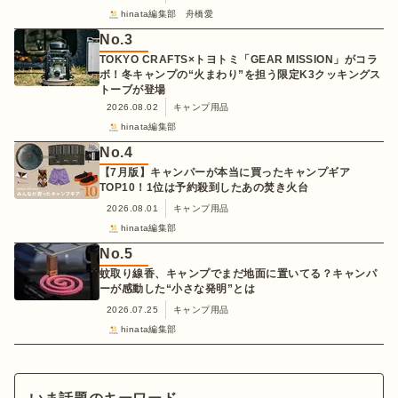
hinata編集部 舟橋愛
No.
3
TOKYO CRAFTS×トヨトミ「GEAR MISSION」がコラ
ボ！冬キャンプの“火まわり”を担う限定K3クッキングス
トーブが登場
2026.08.02
キャンプ用品
hinata編集部
No.
4
【7月版】キャンパーが本当に買ったキャンプギア
TOP10！1位は予約殺到したあの焚き火台
2026.08.01
キャンプ用品
hinata編集部
No.
5
蚊取り線香、キャンプでまだ地面に置いてる？キャンパ
ーが感動した“小さな発明”とは
2026.07.25
キャンプ用品
hinata編集部