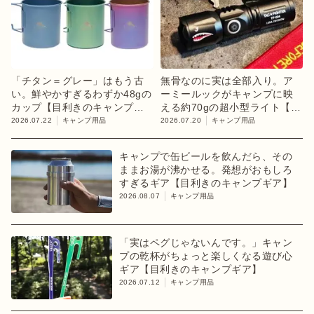
「チタン＝グレー」はもう古
無骨なのに実は全部入り。ア
い。鮮やかすぎるわずか48gの
ーミールックがキャンプに映
カップ【目利きのキャンプギ
える約70gの超小型ライト【目
ア】
利きのキャンプギア】
2026.07.22
キャンプ用品
2026.07.20
キャンプ用品
キャンプで缶ビールを飲んだら、その
ままお湯が沸かせる。発想がおもしろ
すぎるギア【目利きのキャンプギア】
2026.08.07
キャンプ用品
「実はペグじゃないんです。」キャン
プの乾杯がちょっと楽しくなる遊び心
ギア【目利きのキャンプギア】
2026.07.12
キャンプ用品