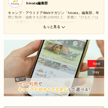
hinata編集部
キャンプ・アウトドアWebマガジン「hinata」編集部。年
間に制作・編集する記事は600以上。著書に『ひなたごは
ん』(扶桑社ムック)など。 公式Instagram：
もっと見る
@hinata_outdoor
公式X：
@hinata_outdoor
Next
Stay