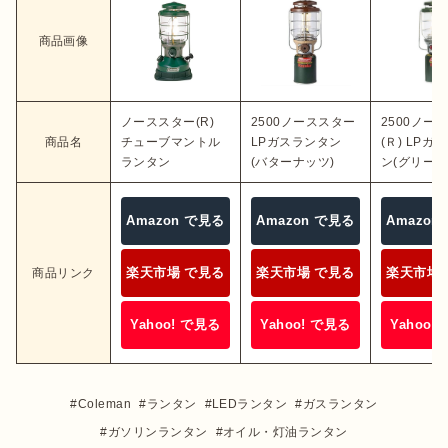
商品画像
ノーススター(R)
2500ノーススター
2500ノー
商品名
チューブマントル
LPガスランタン
(Ｒ) LPガ
ランタン
(バターナッツ)
ン(グリーン
Amazon で見る
Amazon で見る
Amazon
楽天市場 で見る
楽天市場 で見る
楽天市場 
商品リンク
Yahoo! で見る
Yahoo! で見る
Yahoo!
Coleman
ランタン
LEDランタン
ガスランタン
ガソリンランタン
オイル・灯油ランタン