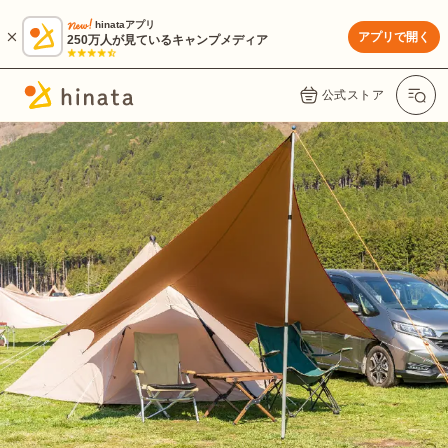
hinataアプリ
アプリで開く
250万人が見ているキャンプメディア
公式ストア