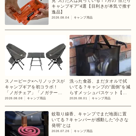
見つけた人は買っている！7月の“当たり
キャンプギア”4選【目利きが本気で推す
逸品】
2026.08.04
キャンプ用品
スノーピーク×ヘリノックスが
洗った食器、まだタオルで拭
キャンプギアを初コラボ！
いてる？キャンプの“面倒”を減
「ノガチェア」「ノガテーブ
らすメッシュバスケット【目
ル」を8月13日に発売
利きのキャンプギア】
2026.08.08
キャンプ用品
2026.08.01
キャンプ用品
蚊取り線香、キャンプでまだ地面に置
いてる？キャンパーが感動した“小さな
発明”とは
2026.07.26
キャンプ用品