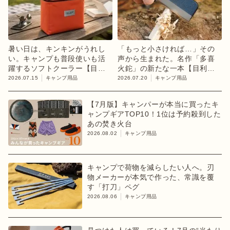
暑い日は、キンキンがうれし
「もっと小さければ…」その
い。キャンプも普段使いも活
声から生まれた。名作「多喜
躍するソフトクーラー【目利
火鉈」の新たな一本【目利き
きのキャンプギア】
のキャンプギア】
2026.07.15
キャンプ用品
2026.07.20
キャンプ用品
【7月版】キャンパーが本当に買ったキ
ャンプギアTOP10！1位は予約殺到した
あの焚き火台
2026.08.02
キャンプ用品
キャンプで荷物を減らしたい人へ。刃
物メーカーが本気で作った、常識を覆
す「打刀」ペグ
2026.08.06
キャンプ用品