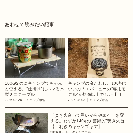
あわせて読みたい記事
100gなのにキャンプでちゃん
キャンプの金たわし、100均で
と使える。“仕掛け”にハマる木
いいの？エバニューの“専用モ
製ミニテーブル
デル”が想像以上でした【目利
きのキャンプギア】
2026.07.26
キャンプ用品
2026.08.03
キャンプ用品
「焚き火台って重いからやめる」を変
える。わずか140gの“芸術的”焚き火台
【目利きのキャンプギア】
2026.08.03
キャンプ用品