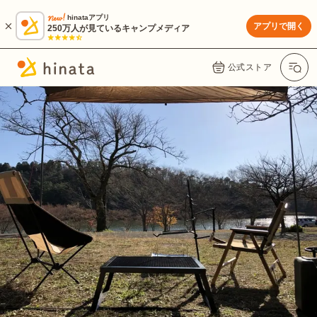
hinataアプリ
アプリで開く
250万人が見ているキャンプメディア
公式ストア