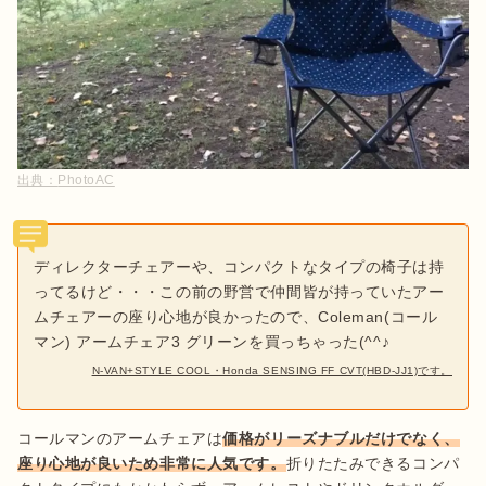
出典：
PhotoAC
ディレクターチェアーや、コンパクトなタイプの椅子は持
ってるけど・・・この前の野営で仲間皆が持っていたアー
ムチェアーの座り心地が良かったので、Coleman(コール
マン) アームチェア3 グリーンを買っちゃった(^^♪
N-VAN+STYLE COOL・Honda SENSING FF CVT(HBD-JJ1)です。
コールマンのアームチェアは
価格がリーズナブルだけでなく、
座り心地が良いため非常に人気です。
折りたたみできるコンパ