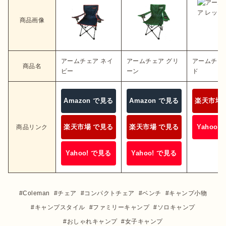
商品画像
アームチェア ネイ
アームチェア グリ
アームチェ
商品名
ビー
ーン
ド
Amazon で見る
Amazon で見る
楽天市場 
楽天市場 で見る
楽天市場 で見る
Yahoo!
商品リンク
Yahoo! で見る
Yahoo! で見る
Coleman
チェア
コンパクトチェア
ベンチ
キャンプ小物
キャンプスタイル
ファミリーキャンプ
ソロキャンプ
おしゃれキャンプ
女子キャンプ