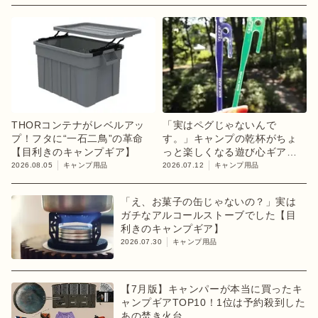
THORコンテナがレベルアッ
「実はペグじゃないんで
プ！フタに“一石二鳥”の革命
す。」キャンプの乾杯がちょ
【目利きのキャンプギア】
っと楽しくなる遊び心ギア
【目利きのキャンプギア】
2026.08.05
キャンプ用品
2026.07.12
キャンプ用品
「え、お菓子の缶じゃないの？」実は
ガチなアルコールストーブでした【目
利きのキャンプギア】
2026.07.30
キャンプ用品
【7月版】キャンパーが本当に買ったキ
ャンプギアTOP10！1位は予約殺到した
あの焚き火台