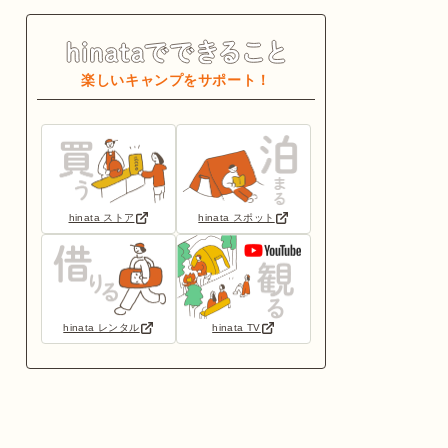
楽しいキャンプをサポート！
hinata ストア
hinata スポット
hinata レンタル
hinata TV