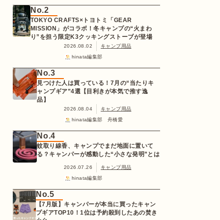
No.2
TOKYO CRAFTS×トヨトミ「GEAR
MISSION」がコラボ！冬キャンプの“火まわ
り”を担う限定K3クッキングストーブが登場
2026.08.02
キャンプ用品
hinata編集部
No.3
見つけた人は買っている！7月の“当たりキ
ャンプギア”4選【目利きが本気で推す逸
品】
2026.08.04
キャンプ用品
hinata編集部 舟橋愛
No.4
蚊取り線香、キャンプでまだ地面に置いて
る？キャンパーが感動した“小さな発明”とは
2026.07.26
キャンプ用品
hinata編集部
No.5
【7月版】キャンパーが本当に買ったキャン
プギアTOP10！1位は予約殺到したあの焚き