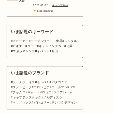
火台
2026.08.02
キャンプ用品
hinata編集部
いま話題のキーワード
スピーカー
テーブルウェア・食器
レンタル
ビギナー
ウェア
キャンピングカー
公園
手ぶらキャンプ
イベント
登山
いま話題のブランド
ノースフェイス
モンベル
パタゴニア
スノーピーク
コロンビア
コールマン
DOD
チャムス
マムート
ロゴス
ユニフレーム
キャプテンスタッグ
ノルディスク
ヘリノックス
グレゴリー
テンマクデザイン