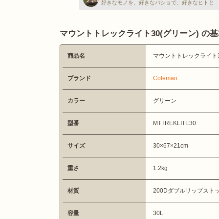
好きなモノを、好きなバショで、好きなヒトと
マウントトレックライト30(グリーン) の
商品名
マウントトレックライト3
ブランド
Coleman
カラー
グリーン
型番
MTTREKLITE30
サイズ
30×67×21cm
重さ
1.2kg
材質
200Dダブルリップスト
容量
30L