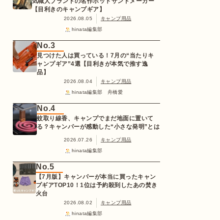
気職人ブランドの名作ホットサンドメーカー
【目利きのキャンプギア】
2026.08.05
キャンプ用品
hinata編集部
No.3
見つけた人は買っている！7月の“当たりキ
ャンプギア”4選【目利きが本気で推す逸
品】
2026.08.04
キャンプ用品
hinata編集部 舟橋愛
No.4
蚊取り線香、キャンプでまだ地面に置いて
る？キャンパーが感動した“小さな発明”とは
2026.07.26
キャンプ用品
hinata編集部
No.5
【7月版】キャンパーが本当に買ったキャン
プギアTOP10！1位は予約殺到したあの焚き
火台
2026.08.02
キャンプ用品
hinata編集部