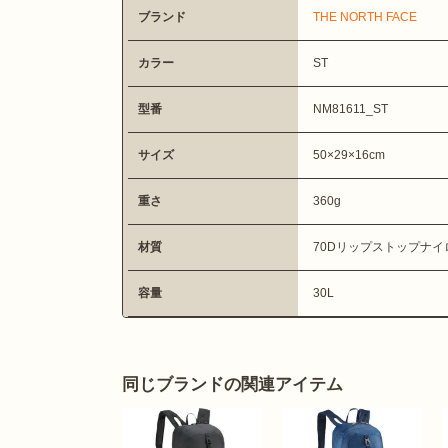
ブランド
THE NORTH FACE
カラー
ST
型番
NM81611_ST
サイズ
50×29×16cm
重さ
360g
材質
70Dリップストップナイ
容量
30L
同じブランドの関連アイテム