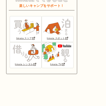
楽しいキャンプをサポート！
hinata ストア
hinata スポット
hinata レンタル
hinata TV