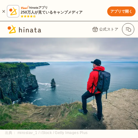
hinataアプリ
アプリで開く
250万人が見ているキャンプメディア
公式ストア
出典：
miroslav_1 / iStock / Getty Images Plus