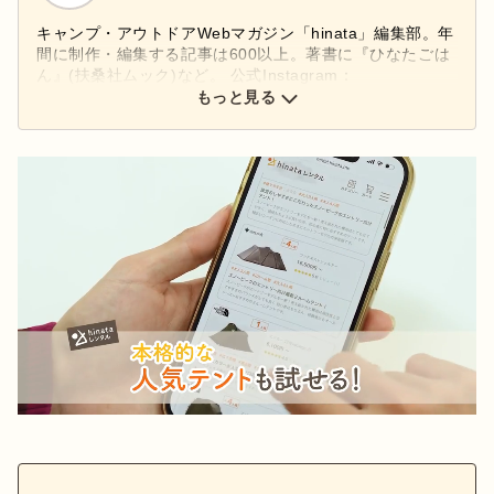
キャンプ・アウトドアWebマガジン「hinata」編集部。年
間に制作・編集する記事は600以上。著書に『ひなたごは
ん』(扶桑社ムック)など。 公式Instagram：
もっと見る
@hinata_outdoor
公式X：
@hinata_outdoor