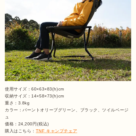
使用サイズ：60×63×83(h)cm

収納サイズ：14×58×73(h)cm

重さ：3.8kg

カラー：バーントオリーブグリーン、ブラック、ツイルベージ
ュ

価格：24,200円(税込)

購入はこちら：
TNF キャンプチェア