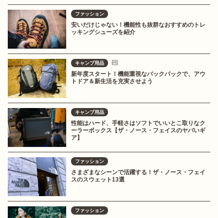
ファッション
安いだけじゃない！機能性も抜群なおすすめのトレ
ッキングシューズを紹介
キャンプ用品
新年度スタート！機能重視なバックパックで、アウ
トドア＆新生活を充実させよう
キャンプ用品
性能はハード、手軽さはソフトでいいとこ取りなク
ーラーボックス【ザ・ノース・フェイスのヤバいギ
ア】
ファッション
さまざまなシーンで活躍する！ザ・ノース・フェイ
スのスウェット13選
ファッション