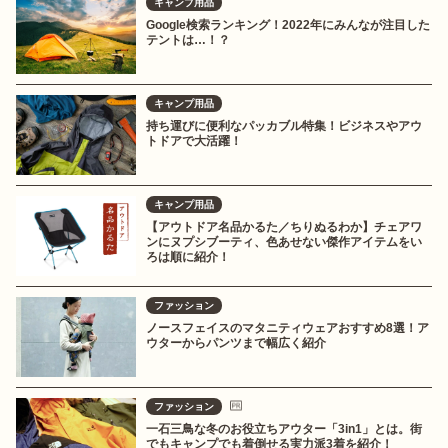
キャンプ用品
Google検索ランキング！2022年にみんなが注目した
テントは…！？
キャンプ用品
持ち運びに便利なパッカブル特集！ビジネスやアウ
トドアで大活躍！
キャンプ用品
【アウトドア名品かるた／ちりぬるわか】チェアワ
ンにヌプシブーティ、色あせない傑作アイテムをい
ろは順に紹介！
ファッション
ノースフェイスのマタニティウェアおすすめ8選！ア
ウターからパンツまで幅広く紹介
ファッション
一石三鳥な冬のお役立ちアウター「3in1」とは。街
でもキャンプでも着倒せる実力派3着を紹介！