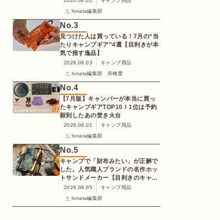
2026.08.02
キャンプ用品
hinata編集部
No.
3
見つけた人は買っている！7月の“当
たりキャンプギア”4選【目利きが本
気で推す逸品】
2026.08.03
キャンプ用品
hinata編集部 舟橋愛
No.
4
【7月版】キャンパーが本当に買っ
たキャンプギアTOP10！1位は予約
殺到したあの焚き火台
2026.08.01
キャンプ用品
hinata編集部
No.
5
キャンプで「財布みたい」が正解で
した。人気職人ブランドの名作ホッ
トサンドメーカー【目利きのキャン
プギア】
2026.08.05
キャンプ用品
hinata編集部