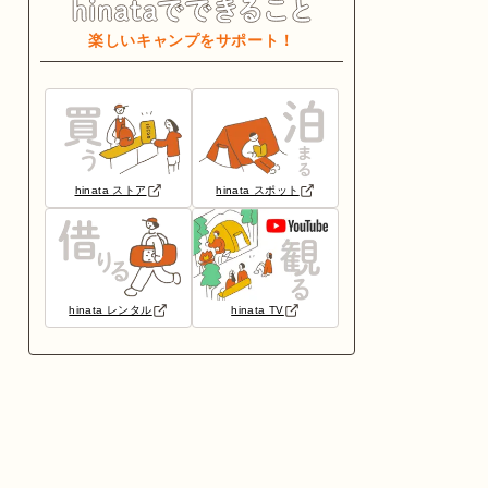
楽しいキャンプをサポート！
hinata ストア
hinata スポット
hinata レンタル
hinata TV