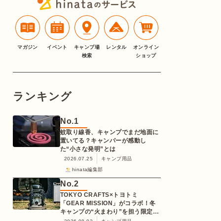
マガジン
イベント
キャンプ場
レンタル
オンライン
検索
ショップ
ランキング
No.
1
蚊取り線香、キャンプでまだ地面に
置いてる？キャンパーが感動し
た“小さな発明”とは
2026.07.25
キャンプ用品
hinata編集部
No.
2
TOKYO CRAFTS×トヨトミ
「GEAR MISSION」がコラボ！冬
キャンプの“火まわり”を担う限定
K3クッキングストーブが登場