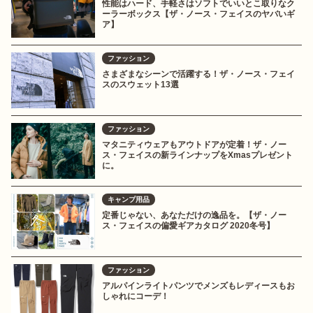
性能はハード、手軽さはソフトでいいとこ取りなク
ーラーボックス【ザ・ノース・フェイスのヤバいギ
ア】
ファッション
さまざまなシーンで活躍する！ザ・ノース・フェイ
スのスウェット13選
ファッション
マタニティウェアもアウトドアが定着！ザ・ノー
ス・フェイスの新ラインナップをXmasプレゼント
に。
キャンプ用品
定番じゃない、あなただけの逸品を。【ザ・ノー
ス・フェイスの偏愛ギアカタログ 2020冬号】
ファッション
アルパインライトパンツでメンズもレディースもお
しゃれにコーデ！