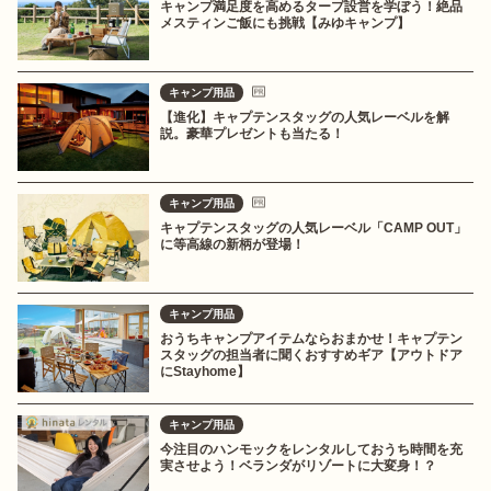
キャンプ満足度を高めるタープ設営を学ぼう！絶品
メスティンご飯にも挑戦【みゆキャンプ】
キャンプ用品
【進化】キャプテンスタッグの人気レーベルを解
説。豪華プレゼントも当たる！
キャンプ用品
キャプテンスタッグの人気レーベル「CAMP OUT」
に等高線の新柄が登場！
キャンプ用品
おうちキャンプアイテムならおまかせ！キャプテン
スタッグの担当者に聞くおすすめギア【アウトドア
にStayhome】
キャンプ用品
今注目のハンモックをレンタルしておうち時間を充
実させよう！ベランダがリゾートに大変身！？