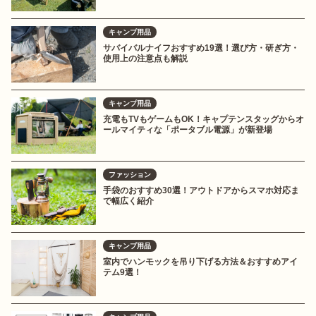
キャンプ用品
サバイバルナイフおすすめ19選！選び方・研ぎ方・
使用上の注意点も解説
キャンプ用品
充電もTVもゲームもOK！キャプテンスタッグからオ
ールマイティな「ポータブル電源」が新登場
ファッション
手袋のおすすめ30選！アウトドアからスマホ対応ま
で幅広く紹介
キャンプ用品
室内でハンモックを吊り下げる方法＆おすすめアイ
テム9選！