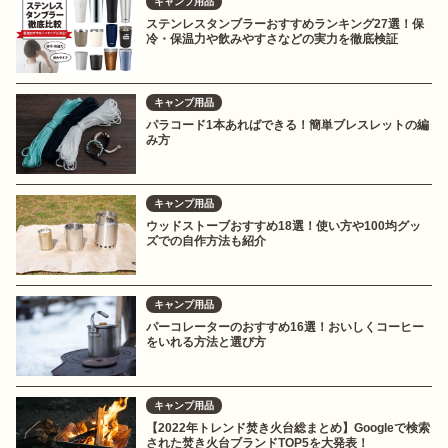
キャンプ用品
ステンレスタンブラーおすすめランキング27選！保
冷・保温力や飲みやすさなどの実力を徹底検証
キャンプ用品
パラコード1本あればできる！簡単ブレスレットの編
み方
キャンプ用品
ウッドストーブおすすめ18選！使い方や100均グッ
ズでの自作方法も紹介
キャンプ用品
パーコレーターのおすすめ16選！おいしくコーヒー
をいれる方法と選び方
キャンプ用品
【2022年トレンド焚き火台総まとめ】Googleで検索
された焚き火台ブランドTOP5を大発表！