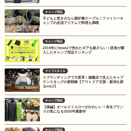
キャンプ用品
子どもと焚き火なら囲炉裏テーブル！ファミリーキ
ャンプの必須アイテムで料理も満喫
キャンプ用品
2019年にhinataで売れたギアを総ざらい！読者が購
入したキャンプ用品ランキング
ライフスタイル
リブランディングで大変革！旗艦店で見えたキャプ
テンスタッグの新戦略【アウトドア王国・新潟を探
るvol.2】
キャンプ用品
【後編】オールドイエローがかわいい！有名ブラン
ドの気になる2020年最新作
キャンプ用品