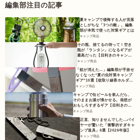
編集部注目の記事
夏キャンプで後悔する人が見落
としがちな「3つの敵」。編集
部が本気で使った対策ギアとは
キャンプ用品
その瓶、捨てるの待って！空き
瓶が「ランタン」になるギアが
最高だった【目利きのキャンプ
ギア】
キャンプ用品
「蚊が消えた…」編集部が手放せ
なくなった“夏の虫対策キャンプ
ギア”10選【蚊取り線香ホルダー
etc.】
キャンプ用品
キャンプで缶ビールを飲んだら、
そのままお湯が沸かせる。発想が
おもしろすぎるギア【目利きのキ
ャンプギア】
キャンプ用品
正直、知りませんでした…バイ
ヤーが驚いた「衝撃的すぎキャ
ンプ道具」6選【2026年版】
キャンプ用品