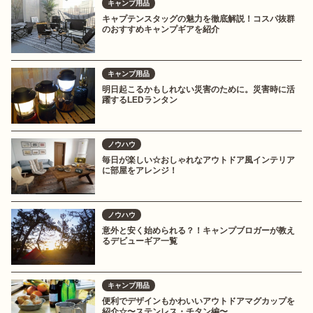
キャンプ用品
キャプテンスタッグの魅力を徹底解説！コスパ抜群
のおすすめキャンプギアを紹介
キャンプ用品
明日起こるかもしれない災害のために。災害時に活
躍するLEDランタン
ノウハウ
毎日が楽しい☆おしゃれなアウトドア風インテリア
に部屋をアレンジ！
ノウハウ
意外と安く始められる？！キャンプブロガーが教え
るデビューギア一覧
キャンプ用品
便利でデザインもかわいいアウトドアマグカップを
紹介☆〜ステンレス・チタン編〜