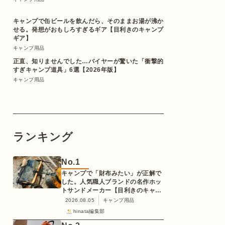
キャンプで缶ビールを飲んだら、そのままお湯が沸か
せる。発想がおもしろすぎるギア【目利きのキャンプ
ギア】
キャンプ用品
正直、知りませんでした…バイヤーが驚いた「衝撃的
すぎキャンプ道具」6選【2026年版】
キャンプ用品
ランキング
No.
1
キャンプで「財布みたい」が正解で
した。人気職人ブランドの名作ホッ
トサンドメーカー【目利きのキャン
プギア】
2026.08.05
キャンプ用品
hinata編集部