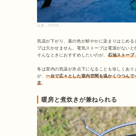
出典：
PIXTA
気温が下がり、葉の色が鮮やかに染まりはじめる
ブは欠かせません。電気ストーブは電源がないと
そんなときにおすすめしたいのが、
石油ストーブ
冬は室内の気温が氷点下になることも珍しくあり
が、
一台で広々とした室内空間を温かくつつんで
主
。
暖房と煮炊きが兼ねられる