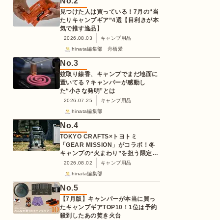
No.
2
見つけた人は買っている！7月の“当
たりキャンプギア”4選【目利きが本
気で推す逸品】
2026.08.03
キャンプ用品
hinata編集部 舟橋愛
No.
3
蚊取り線香、キャンプでまだ地面に
置いてる？キャンパーが感動し
た“小さな発明”とは
2026.07.25
キャンプ用品
hinata編集部
No.
4
TOKYO CRAFTS×トヨトミ
「GEAR MISSION」がコラボ！冬
キャンプの“火まわり”を担う限定
K3クッキングストーブが登場
2026.08.02
キャンプ用品
hinata編集部
No.
5
【7月版】キャンパーが本当に買っ
たキャンプギアTOP10！1位は予約
殺到したあの焚き火台