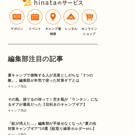
マガジン
イベント
キャンプ場
レンタル
オンライン
検索
ショップ
編集部注目の記事
夏キャンプで後悔する人が見落としがちな「3つの
敵」。編集部が本気で使った対策ギアとは
キャンプ用品
その瓶、捨てるの待って！空き瓶が「ランタン」にな
るギアが最高だった【目利きのキャンプギア】
キャンプ用品
「蚊が消えた…」編集部が手放せなくなった“夏の虫
対策キャンプギア”10選【蚊取り線香ホルダーetc.】
キャンプ用品