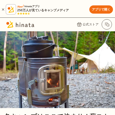
hinataアプリ
アプリで開く
250万人が見ているキャンプメディア
公式ストア