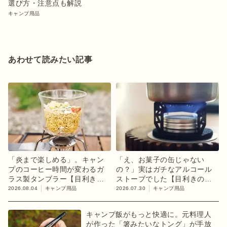
選び方・注意点も解説
キャンプ用品
あわせて読みたい記事
「炎まで楽しめる」。キャン
「え、お菓子の缶じゃない
プのコーヒー時間が変わるガ
の？」実はガチなアルコール
ラス製タンブラー【目利きの
ストーブでした【目利きのキ
キャンプギア】
ャンプギア】
2026.08.04
キャンプ用品
2026.07.30
キャンプ用品
キャンプ飯がもっと快適に。元料理人
が作った「箸みたいなトング」が手放