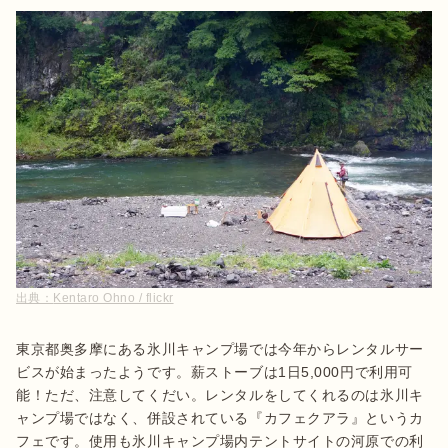
出典：
Kentaro Ohno / flickr
東京都奥多摩にある氷川キャンプ場では今年からレンタルサー
ビスが始まったようです。薪ストーブは1日5,000円で利用可
能！ただ、注意してくだい。レンタルをしてくれるのは氷川キ
ャンプ場ではなく、併設されている『カフェクアラ』というカ
フェです。使用も氷川キャンプ場内テントサイトの河原での利