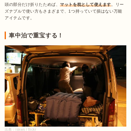
頭の部分だけ折りたためば、
マットを枕として使えます
。リー
ズナブルで使い方もさまざまで、1つ持っていて損はない万能
アイテムです。
車中泊で重宝する！
出典：
iskws / flickr