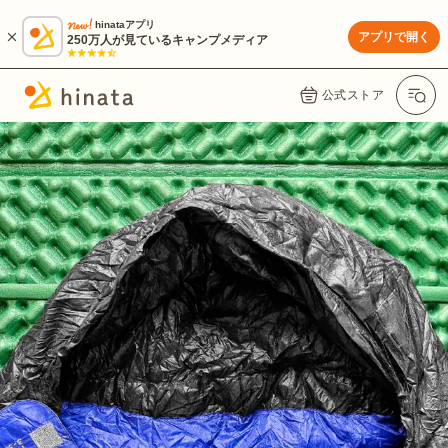
hinataアプリ
アプリで開く
250万人が見ているキャンプメディア
公式ストア