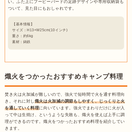
い。ふた上にブービーバードの足跡デザインや専用収納袋も
【基本情報】

サイズ：H13×W25cm(10インチ)

重さ：約6kg

素材：鋳鉄
熾火をつかったおすすめキャンプ料理
焚き火は火加減が難しいので、強火で短時間で火を通す料理向
き。それに対し
熾火は火加減の調節もしやすく、じっくりと火
を通していく料理
に向いています。強火でまわりだけに火が入
って中は生焼け、というような失敗も、熾火を使えば上手に調
理ができるのです。熾火をつかったおすすめ料理を紹介してい
きます。