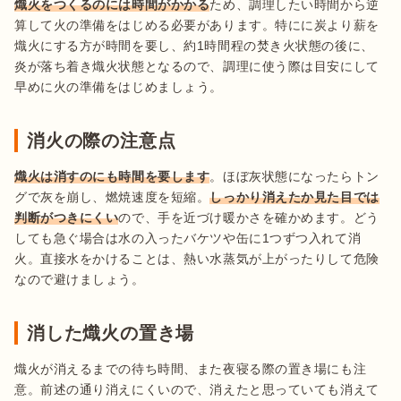
熾火をつくるのには時間がかかる
ため、調理したい時間から逆
算して火の準備をはじめる必要があります。特にに炭より薪を
熾火にする方が時間を要し、約1時間程の焚き火状態の後に、
炎が落ち着き熾火状態となるので、調理に使う際は目安にして
早めに火の準備をはじめましょう。
消火の際の注意点
熾火は消すのにも時間を要します
。ほぼ灰状態になったらトン
グで灰を崩し、燃焼速度を短縮。
しっかり消えたか見た目では
判断がつきにくい
ので、手を近づけ暖かさを確かめます。どう
しても急ぐ場合は水の入ったバケツや缶に1つずつ入れて消
火。直接水をかけることは、熱い水蒸気が上がったりして危険
消した熾火の置き場
熾火が消えるまでの待ち時間、また夜寝る際の置き場にも注
意。前述の通り消えにくいので、消えたと思っていても消えて