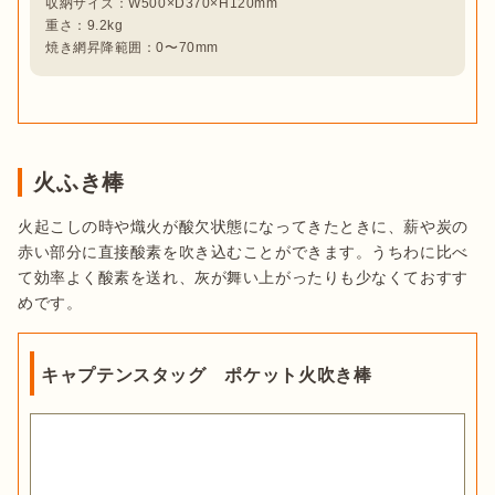
収納サイズ：W500×D370×H120mm

重さ：9.2kg

焼き網昇降範囲：0〜70mm
火ふき棒
火起こしの時や熾火が酸欠状態になってきたときに、薪や炭の
赤い部分に直接酸素を吹き込むことができます。うちわに比べ
て効率よく酸素を送れ、灰が舞い上がったりも少なくておすす
キャプテンスタッグ ポケット火吹き棒