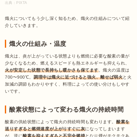
出典：
PIXTA
熾火についてもう少し深く知るため、熾火の仕組みについて紹
介していきます。
熾火の仕組み・温度
熾火は、炎が上がっている状態よりも燃焼に必要な酸素の量が
少なくなるため、燃えるスピードも熱エネルギーも抑えられ、
火が安定した状態で長持ちし暖かさも保てます
。熾火の温度は
700〜900℃。
調理中は熾火に近づけると強火、離せば弱火
と火
加減の調節もわかりやすく、料理によっての使い分けもしやす
いです。
酸素状態によって変わる熾火の持続時間
酸素の供給状態によって熾火の持続時間も変わります。
酸素を
送りすぎると燃焼速度が上がりすぐに灰
になってしまいます
が、逆に
酸素を抑えすぎると不完全燃焼
となり煙がモクモクあ