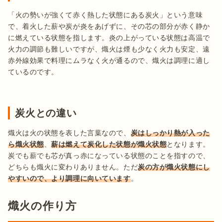
「火の勢いが強くて赤く熱した状態にある炭火」という意味
で、着火した薪や炭が炎をあげずに、その芯の部分が赤く静か
に燃えている状態を指します。炎の上がっている状態は高温で
火力の調節も難しいですが、熾火は煙も少なく火力も安定、遠
赤外線効果で料理にムラなく火が通るので、熾火は調理に適し
ているのです。

炭火との違い
熾火は火の状態を表した言葉なので、
炭はしっかり熱が入った
ら熾火状態
、
薪は燃えて炭化した状態が熾火状態
となります。
炭でも薪でも芯が真っ赤になっている状態のことを指すので、
どちらも熾火に変わりありません。ただ
炭の方が熾火状態にし
やすいので、より調理に向いています
。
熾火の作り方