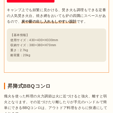
キャンプ上でも頻繁に見かける、焚き火も調理もできる定番
の人気焚き火台。焼き網をおいても炉の四隅にスペースがあ
るので、
炭や薪の出し入れもしやすい設計
【基本情報】

使用サイズ：430×430×H330mm

収納サイズ：380×380×H70mm

重さ：2.7kg

耐荷重：20kg
昇降式BBQコンロ
熾火を使った料理の火力調節は火に近づけると強火、離すと弱
火となります。その近づけたり離したりが手元のハンドルで簡
単にできるBBQコンロは、アウトドア料理をさらに快適にして