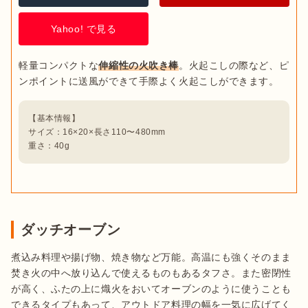
Yahoo! で見る
軽量コンパクトな
伸縮性の火吹き棒
。火起こしの際など、ピ
【基本情報】

サイズ：16×20×長さ110〜480mm

重さ：40g
ダッチオーブン
煮込み料理や揚げ物、焼き物など万能。高温にも強くそのまま
焚き火の中へ放り込んで使えるものもあるタフさ。また密閉性
が高く、ふたの上に熾火をおいてオーブンのように使うことも
できるタイプもあって、アウトドア料理の幅を一気に広げてく