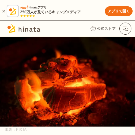
hinataアプリ
アプリで開く
250万人が見ているキャンプメディア
公式ストア
出典：
PIXTA