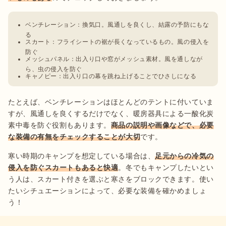
ベンチレーション：換気口。風通しを良くし、結露の予防にもな
る
スカート：フライシートの裾が長くなっているもの。風の侵入を
防ぐ
メッシュパネル：出入り口や窓がメッシュ素材。風を通しなが
ら、虫の侵入を防ぐ
キャノピー：出入り口の幕を跳ね上げることでひさしになる
たとえば、ベンチレーションはほとんどのテントに付いていま
すが、風通しを良くするだけでなく、暖房器具による一酸化炭
素中毒を防ぐ役割もあります。
商品の説明や画像などで、必要
な装備の有無をチェックすることが大切
です。
寒い時期のキャンプを想定している場合は、
足元からの冷気の
侵入を防ぐスカートもあると快適
。冬でもキャンプしたいとい
う人は、スカート付きを選ぶと寒さをブロックできます。使い
たいシチュエーションによって、必要な装備を確かめましょ
う！