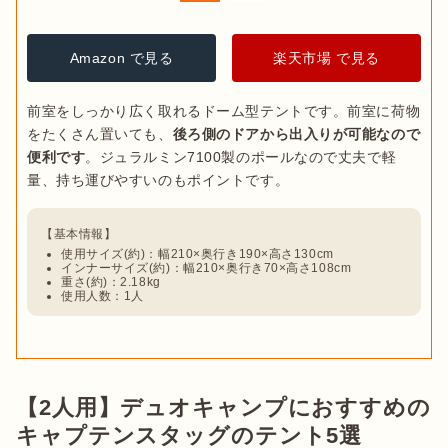
Amazon で見る
楽天市場 で見る
前室をしっかり広く取れるドーム型テントです。前室に荷物
をたくさん置いても、
後ろ側のドアから出入りが可能なので
便利です
。ジュラルミン7100製のポールなので丈夫で軽
使用サイズ(約)：幅210×奥行き190×高さ130cm
インナーサイズ(約)：幅210×奥行き70×高さ108cm
重さ(約)：2.18kg
使用人数：1人
【2人用】デュオキャンプにおすすめの
キャプテンスタッグのテント5選