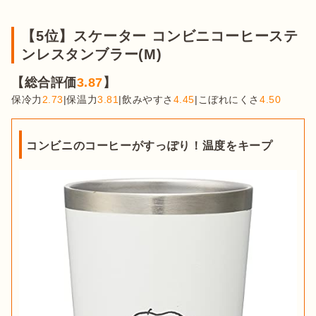
【5位】スケーター コンビニコーヒーステ
ンレスタンブラー(M)
【総合評価
3.87
】
保冷力
2.73
|保温力
3.81
|飲みやすさ
4.45
|こぼれにくさ
4.50
コンビニのコーヒーがすっぽり！温度をキープ