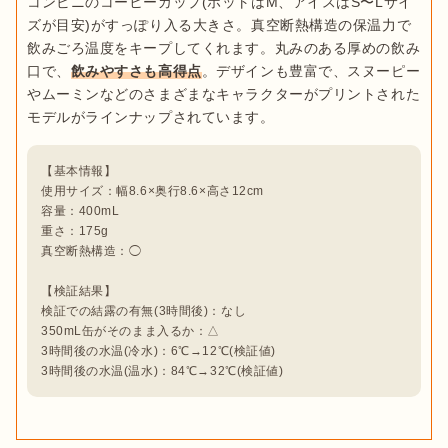
コンビニのコーヒーカップ(ホットはM、アイスはS〜Lサイ
ズが目安)がすっぽり入る大きさ。真空断熱構造の保温力で
飲みごろ温度をキープしてくれます。丸みのある厚めの飲み
口で、
飲みやすさも高得点
。デザインも豊富で、スヌーピー
やムーミンなどのさまざまなキャラクターがプリントされた
【基本情報】

使用サイズ：幅8.6×奥行8.6×高さ12cm

容量：400mL

重さ：175g

真空断熱構造：◯

【検証結果】

検証での結露の有無(3時間後)：なし

350mL缶がそのまま入るか：△

3時間後の水温(冷水)：6℃→12℃(検証値)

3時間後の水温(温水)：84℃→32℃(検証値)