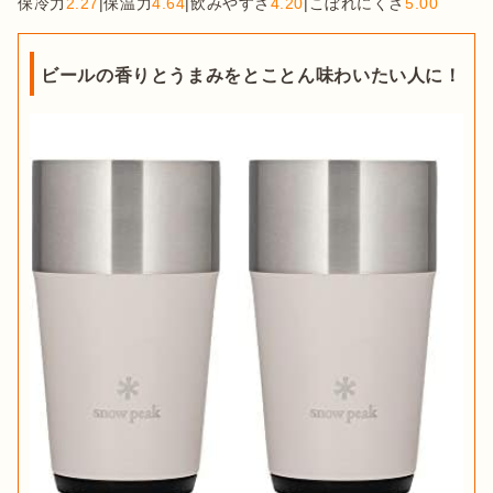
保冷力
2.27
|保温力
4.64
|飲みやすさ
4.20
|こぼれにくさ
5.00
ビールの香りとうまみをとことん味わいたい人に！