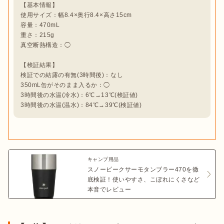
【基本情報】

使用サイズ：幅8.4×奥行8.4×高さ15cm

容量：470mL

重さ：215g

真空断熱構造：◯

【検証結果】

検証での結露の有無(3時間後)：なし

350mL缶がそのまま入るか：◯

3時間後の水温(冷水)：6℃→13℃(検証値)

3時間後の水温(温水)：84℃→39℃(検証値)
キャンプ用品
スノーピークサーモタンブラー470を徹
底検証！使いやすさ、こぼれにくさなど
本音でレビュー