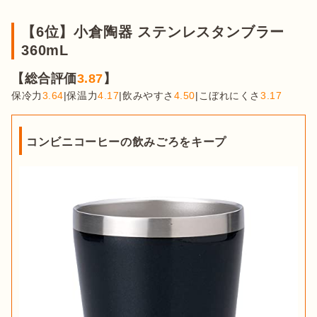
【6位】小倉陶器 ステンレスタンブラー
360mL
【総合評価
3.87
】
保冷力
3.64
|保温力
4.17
|飲みやすさ
4.50
|こぼれにくさ
3.17
コンビニコーヒーの飲みごろをキープ