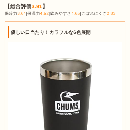
【総合評価
3.91
】
保冷力
3.64
|保温力
4.52
|飲みやすさ
4.65
|こぼれにくさ
2.83
優しい口当たり！カラフルな6色展開