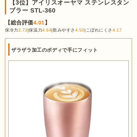
【3位】アイリスオーヤマ ステンレスタン
ブラー STL-360
【総合評価
4.01
】
保冷力
2.73
|保温力
4.64
|飲みやすさ
4.50
|こぼれにくさ
4.17
ザラザラ加工のボディで手にフィット