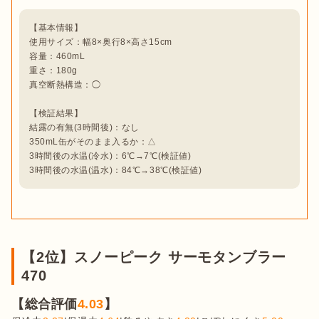
【基本情報】

使用サイズ：幅8×奥行8×高さ15cm

容量：460mL

重さ：180g

真空断熱構造：◯

【検証結果】

結露の有無(3時間後)：なし

350mL缶がそのまま入るか：△

3時間後の水温(冷水)：6℃→7℃(検証値)

3時間後の水温(温水)：84℃→38℃(検証値)
【2位】スノーピーク サーモタンブラー
470
【総合評価
4.03
】