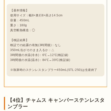
【基本情報】

使用サイズ：幅8×奥行8×高さ14.5cm

容量：450mL

重さ：180g

真空断熱構造：◯

【検証結果】

検証での結露の有無(3時間後)：なし

350mL缶がそのまま入るか：△

3時間後の水温(冷水)：6℃→12℃(検証値)

3時間後の水温(温水)：84℃→39℃(検証値)

※執筆時のステンレスタンブラー450mL(STL-250)は生産終了
【4位】チャムス キャンパーステンレスタ
ンブラー