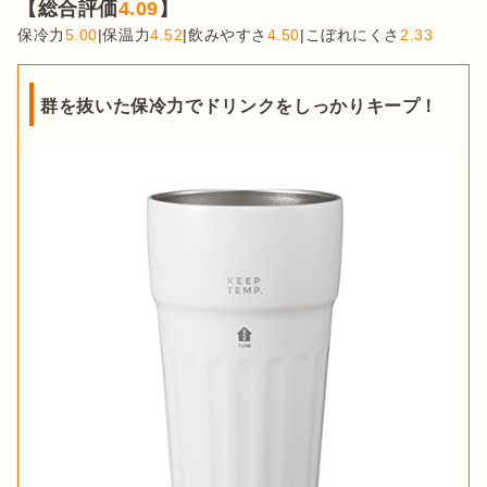
【総合評価
4.09
】
保冷力
5.00
|保温力
4.52
|飲みやすさ
4.50
|こぼれにくさ
2.33
群を抜いた保冷力でドリンクをしっかりキープ！