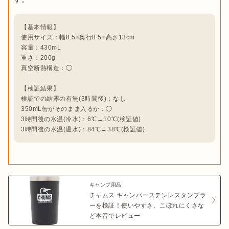
【基本情報】

使用サイズ：幅8.5×奥行8.5×高さ13cm

容量：430mL

重さ：200g

真空断熱構造：◯

【検証結果】

検証での結露の有無(3時間後)：なし

350mL缶がそのまま入るか：◯

3時間後の水温(冷水)：6℃→10℃(検証値)

3時間後の水温(温水)：84℃→38℃(検証値)
キャンプ用品
チャムス キャンパーステンレスタンブラ
ーを検証！使いやすさ、こぼれにくさな
ど本音でレビュー