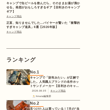
キャンプで缶ビールを飲んだら、そのままお湯が沸か
せる。発想がおもしろすぎるギア【目利きのキャンプ
ギア】
キャンプ用品
正直、知りませんでした…バイヤーが驚いた「衝撃的
すぎキャンプ道具」6選【2026年版】
キャンプ用品
ランキング
No.
1
キャンプで「財布みたい」が正解で
した。人気職人ブランドの名作ホッ
トサンドメーカー【目利きのキャン
プギア】
2026.08.05
キャンプ用品
hinata編集部
No.
2
見つけた人は買っている！7月の“当