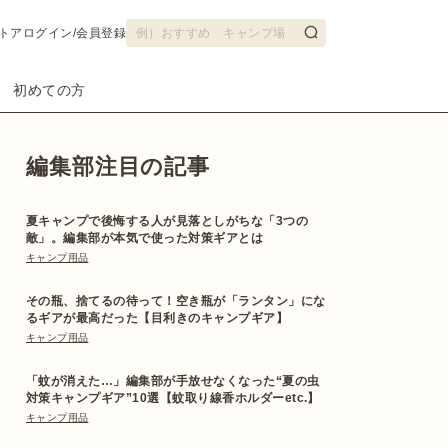
トア
ログイン/会員登録
初めての方
編集部注目の記事
夏キャンプで後悔する人が見落としがちな「3つの
敵」。編集部が本気で使った対策ギアとは
キャンプ用品
その瓶、捨てるの待って！空き瓶が「ランタン」にな
るギアが最高だった【目利きのキャンプギア】
キャンプ用品
「蚊が消えた…」編集部が手放せなくなった“夏の虫
対策キャンプギア”10選【蚊取り線香ホルダーetc.】
キャンプ用品