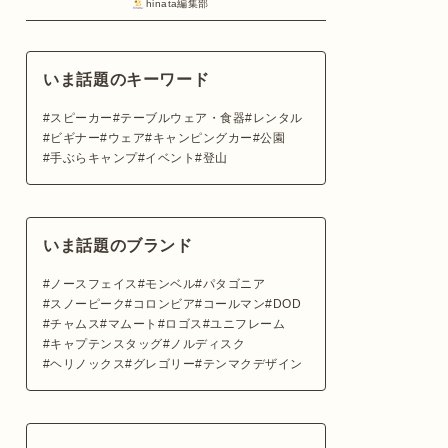
hinata編集部
いま話題のキーワード
スピーカー
テーブルウェア・食器
レンタル
ビギナー
ウェア
キャンピングカー
公園
手ぶらキャンプ
イベント
登山
いま話題のブランド
ノースフェイス
モンベル
パタゴニア
スノーピーク
コロンビア
コールマン
DOD
チャムス
マムート
ロゴス
ユニフレーム
キャプテンスタッグ
ノルディスク
ヘリノックス
グレゴリー
テンマクデザイン