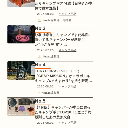
たりキャンプギア”4選【目利きが本
気で推す逸品】
2026.08.03
キャンプ用品
hinata編集部 舟橋愛
No.
3
蚊取り線香、キャンプでまだ地面に
置いてる？キャンパーが感動し
た“小さな発明”とは
2026.07.25
キャンプ用品
hinata編集部
No.
4
TOKYO CRAFTS×トヨトミ
「GEAR MISSION」がコラボ！冬
キャンプの“火まわり”を担う限定
K3クッキングストーブが登場
2026.08.02
キャンプ用品
hinata編集部
No.
5
【7月版】キャンパーが本当に買っ
たキャンプギアTOP10！1位は予約
殺到したあの焚き火台
2026.08.01
キャンプ用品