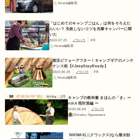
hinata編集部
「はじめてのキャンプごはん」は何をそろえた
らいい？ 失敗しないコツを先輩キャンパーに聞
いた
2020.07.25
ノウハウ
PR
hinata編集部
復活ビフォーアフター！キャンプギアのメンテ
ナンス術【#JeepStayReady】
2020.06.25
ノウハウ
PR
hinata編集部
キャンプの教科書 きほんの「き」〜
vol.4 雨対策編 〜
2020.06.08
ノウハウ
Chinatsu Ogasawara
NIKWAX(ニクワックス)なら撥水効