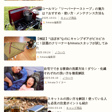
コールマン「ツーバーナーストーブ」の魅力
は？おすすめ・使い方・メンテナンス方法も
2025.10.01
キャンプ用品
hinata編集部
おすすめ特集
【検証】“ほぼ水”なのにキャンプギアがピカピカ
キャンプ用品
に！話題のクリーナーをhinataスタッフが試してみ
た
2025.09.24
ノウハウ
キャンプ場
hinata編集部
自宅でできる寝袋の洗濯方法！ダウン・化繊
料理
それぞれの洗い方を徹底解説
2025.09.19
ノウハウ
hinataライター
how to
スキットルの洗い方を解説！使っている人
も必見の注意ポイントも紹介
初めての方
2024.03.18
キャンプ用品