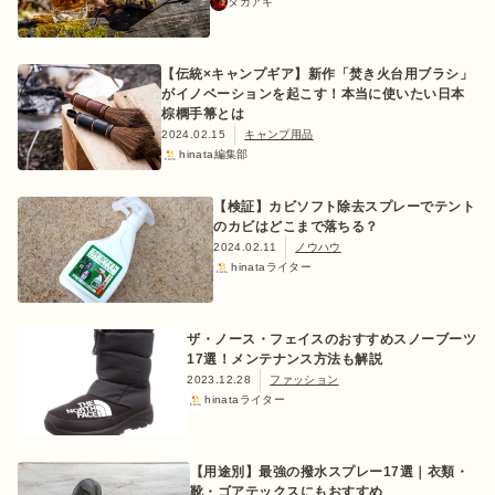
タカアキ
【伝統×キャンプギア】新作「焚き火台用ブラシ」
がイノベーションを起こす！本当に使いたい日本
ログイン/会員登録
棕櫚手箒とは
2024.02.15
キャンプ用品
hinata編集部
【検証】カビソフト除去スプレーでテント
のカビはどこまで落ちる？
2024.02.11
ノウハウ
hinataライター
マガジン
イベント
キャンプ場
レンタル
オンライン
ザ・ノース・フェイスのおすすめスノーブーツ
検索
ショップ
17選！メンテナンス方法も解説
2023.12.28
ファッション
hinataライター
【用途別】最強の撥水スプレー17選｜衣類・
靴・ゴアテックスにもおすすめ