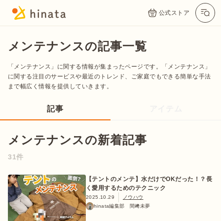
公式ストア
メンテナンスの記事一覧
「メンテナンス」に関する情報が集まったページです。「メンテナンス」
に関する注目のサービスや最近のトレンド、ご家庭でもできる簡単な手法
まで幅広く情報を提供していきます。
記事
アイテム
メンテナンスの新着記事
公式App
Twitter
Instagram
LINE
31件
【テントのメンテ】水だけでOKだった！？長
く愛用するためのテクニック
公式オンラインストア
2025.10.29
ノウハウ
hinata編集部 間﨑未夢