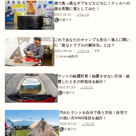
煤で真っ黒なギアをピカピカに！クッカーの
煤を実際に落としてみた！
2022.11.21
ノウハウ
川瀬アヤ
これであなたのキャンプも安心！達人に聞い
た「急なトラブルの解決法」とは？
2022.09.14
ノウハウ
PR
hinata編集部
テントの結露対策！結露させない方法・結
露したときの対処法を紹介！
2022.07.25
ノウハウ
川瀬アヤ
汚れたテントを自分で洗う方法！自宅で
の洗い方やNG項目を紹介！
2022.07.21
ノウハウ
川瀬アヤ