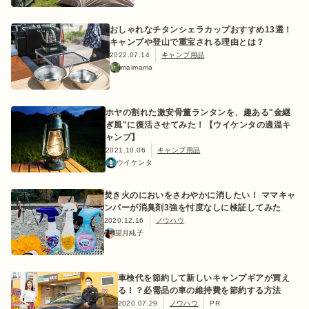
おしゃれなチタンシェラカップおすすめ13選！
キャンプや登山で重宝される理由とは？
2022.07.14
キャンプ用品
maimama
ホヤの割れた激安骨董ランタンを、趣ある"金継
ぎ風"に復活させてみた！【ウイケンタの適温キ
ャンプ】
2021.10.06
キャンプ用品
ウイケンタ
焚き火のにおいをさわやかに消したい！ ママキャ
ンパーが消臭剤3強を忖度なしに検証してみた
2020.12.16
ノウハウ
望月純子
車検代を節約して新しいキャンプギアが買え
る！？必需品の車の維持費を節約する方法
2020.07.29
ノウハウ
PR