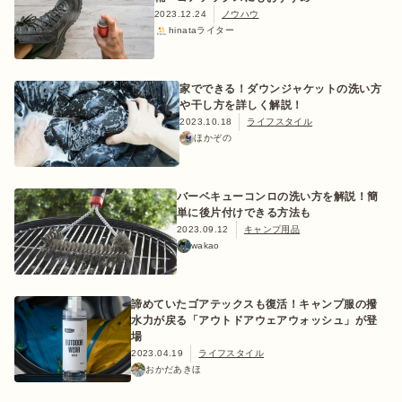
2023.12.24
ノウハウ
hinataライター
家でできる！ダウンジャケットの洗い方
や干し方を詳しく解説！
2023.10.18
ライフスタイル
ほかぞの
バーベキューコンロの洗い方を解説！簡
単に後片付けできる方法も
2023.09.12
キャンプ用品
wakao
諦めていたゴアテックスも復活！キャンプ服の撥
水力が戻る「アウトドアウェアウォッシュ」が登
場
2023.04.19
ライフスタイル
おかだあきほ