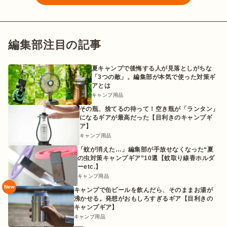
編集部注目の記事
夏キャンプで後悔する人が見落としがちな
「3つの敵」。編集部が本気で使った対策ギ
アとは
キャンプ用品
その瓶、捨てるの待って！空き瓶が「ランタン」
になるギアが最高だった【目利きのキャンプギ
ア】
キャンプ用品
「蚊が消えた…」編集部が手放せなくなった“夏
の虫対策キャンプギア”10選【蚊取り線香ホルダ
ーetc.】
キャンプ用品
New
キャンプで缶ビールを飲んだら、そのままお湯が
沸かせる。発想がおもしろすぎるギア【目利きの
キャンプギア】
キャンプ用品