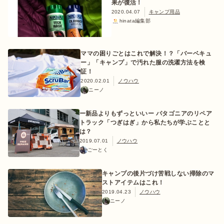
果が復活！
2020.04.07
キャンプ用品
hinata編集部
ママの困りごとはこれで解決！？「バーベキュ
ー」「キャンプ」で汚れた服の洗濯方法を検
証！
2020.02.01
ノウハウ
ニーノ
ー新品よりもずっといいー パタゴニアのリペア
トラック「つぎはぎ」から私たちが学ぶことと
は？
2019.07.01
ノウハウ
ごーとく
キャンプの後片づけ苦戦しない掃除のマ
ストアイテムはこれ！
2019.04.23
ノウハウ
ニーノ