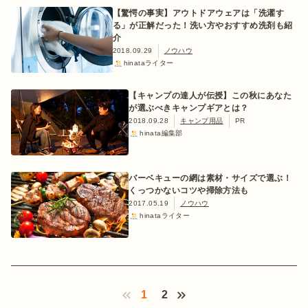
【驚愕の事実】アウトドアウェアは「洗濯す
る」が正解だった！洗い方やおすすめ洗剤も紹
介
2018.09.29
ノウハウ
hinataライター
【キャンプの達人が伝授】この秋にあなた
が選ぶべきキャンプギアとは？
2018.09.28
キャンプ用品
PR
hinata編集部
バーベキューの網は素材・サイズで選ぶ！
くっつかないコツや掃除方法も
2017.05.19
ノウハウ
hinataライター
1
2
‹ Prev