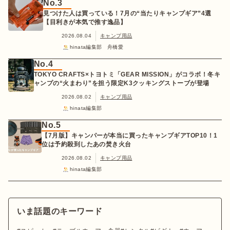
No.3
見つけた人は買っている！7月の“当たりキャンプギア”4選
【目利きが本気で推す逸品】
2026.08.04
キャンプ用品
hinata編集部 舟橋愛
No.4
TOKYO CRAFTS×トヨトミ「GEAR MISSION」がコラボ！冬キ
ャンプの“火まわり”を担う限定K3クッキングストーブが登場
2026.08.02
キャンプ用品
hinata編集部
No.5
【7月版】キャンパーが本当に買ったキャンプギアTOP10！1
位は予約殺到したあの焚き火台
2026.08.02
キャンプ用品
hinata編集部
いま話題のキーワード