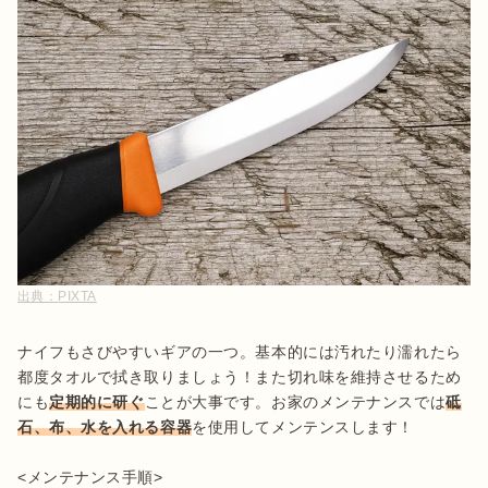
出典：
PIXTA
ナイフもさびやすいギアの一つ。基本的には汚れたり濡れたら
都度タオルで拭き取りましょう！また切れ味を維持させるため
にも
定期的に研ぐ
ことが大事です。お家のメンテナンスでは
砥
石、布、水を入れる容器
を使用してメンテンスします！
