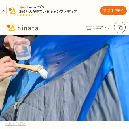
hinataアプリ
アプリで開く
250万人が見ているキャンプメディア
公式ストア
出典：
PIXTA