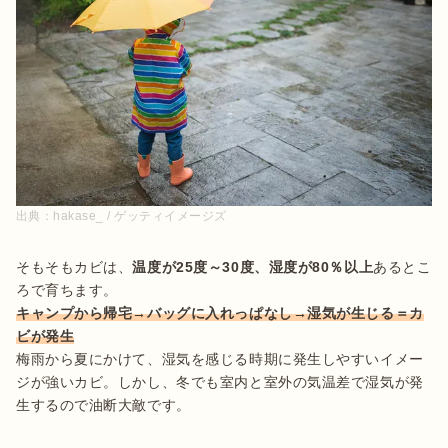
出典：
hakase_ / ゲッティイメージズ
そもそもカビは、
温度が25度～30度、湿度が80％以上
あるとこ
キャンプから帰宅→バッグに入れっぱなし→湿気が生じる＝カ
ビが発生
梅雨から夏にかけて、湿気を感じる時期に発生しやすいイメー
ジが強いカビ。しかし、冬でも室内と室外の気温差で湿気が発
生するので油断大敵です。