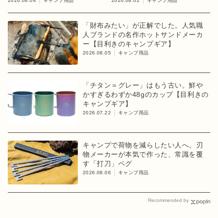
台
2026.08.04
キャンプ用品
2026.08.02
キャンプ用品
「財布みたい」が正解でした。人気職
人ブランドの名作ホットサンドメーカ
ー【目利きのキャンプギア】
2026.08.05
キャンプ用品
「チタン＝グレー」はもう古い。鮮や
かすぎるわずか48gのカップ【目利きの
キャンプギア】
2026.07.22
キャンプ用品
キャンプで荷物を減らしたい人へ。刃
物メーカーが本気で作った、常識を覆
す「打刀」ペグ
2026.08.06
キャンプ用品
Recommended by