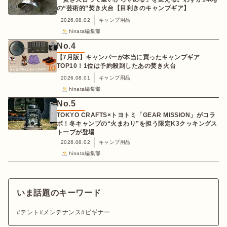
の“芸術的”焚き火台【目利きのキャンプギア】
2026.08.02
キャンプ用品
hinata編集部
No.
4
【7月版】キャンパーが本当に買ったキャンプギア
TOP10！1位は予約殺到したあの焚き火台
2026.08.01
キャンプ用品
hinata編集部
No.
5
TOKYO CRAFTS×トヨトミ「GEAR MISSION」がコラ
ボ！冬キャンプの“火まわり”を担う限定K3クッキングス
トーブが登場
2026.08.02
キャンプ用品
hinata編集部
いま話題のキーワード
テント
メンテナンス
ビギナー