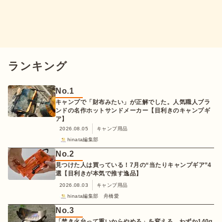
ランキング
No.
1
キャンプで「財布みたい」が正解でした。人気職人ブラ
ンドの名作ホットサンドメーカー【目利きのキャンプギ
ア】
2026.08.05
キャンプ用品
hinata編集部
No.
2
見つけた人は買っている！7月の“当たりキャンプギア”4
選【目利きが本気で推す逸品】
2026.08.03
キャンプ用品
hinata編集部 舟橋愛
No.
3
「焚き火台って重いからやめる」を変える。わずか140g