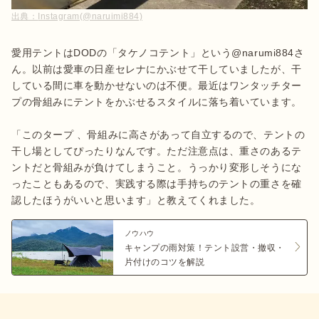
出典：
Instagram(@naruimi884)
愛用テントはDODの「タケノコテント」という@narumi884さ
ん。以前は愛車の日産セレナにかぶせて干していましたが、干
している間に車を動かせないのは不便。最近はワンタッチター
プの骨組みにテントをかぶせるスタイルに落ち着いています。

「このタープ 、骨組みに高さがあって自立するので、テントの
干し場としてぴったりなんです。ただ注意点は、重さのあるテ
ントだと骨組みが負けてしまうこと。うっかり変形しそうにな
ったこともあるので、実践する際は手持ちのテントの重さを確
認したほうがいいと思います」と教えてくれました。
ノウハウ
キャンプの雨対策！テント設営・撤収・
片付けのコツを解説