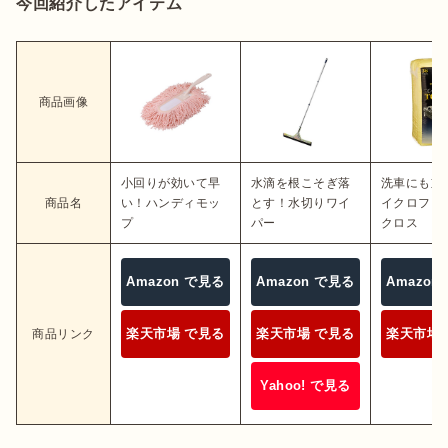
今回紹介したアイテム
商品画像
小回りが効いて早
水滴を根こそぎ落
洗車にも重
商品名
い！ハンディモッ
とす！水切りワイ
イクロファ
プ
パー
クロス
Amazon で見る
Amazon で見る
Amazon
楽天市場 で見る
楽天市場 で見る
楽天市場 
商品リンク
Yahoo! で見る