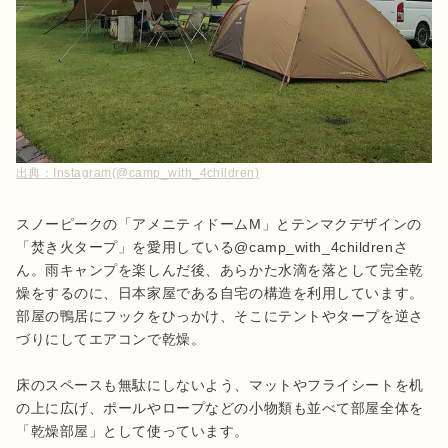
出典：
Instagram(@camp_with_4children)
スノーピークの「アメニティドームM」とテンマクデザインの
「焚き火タープ」を愛用している@camp_with_4childrenさ
ん。雨キャンプを楽しんだ後、あらかた水滴を落として完全乾
燥をするのに、日本家屋である自宅の構造を利用しています。
部屋の鴨居にフックをひっかけ、そこにテントやタープを逆さ
づりにしてエアコンで乾燥。

床のスペースも無駄にしないよう、マットやフライシートを机
の上に広げ、ポールやロープなどの小物類も並べて部屋全体を
「乾燥部屋」として使っています。
