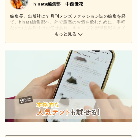
hinata編集部 中西優花
編集長。出版社にて月刊メンズファッション誌の編集を経
て、hinata編集部へ。外で最高のお酒を飲むために、手軽
なおつまみ作りはお任せあれ。キャンプと野球観戦をメイ
ンに、好きなものは広く深く。アウトドア以外にファッシ
もっと見る
ョン、料理、美容など多ジャンルに興味あり。
Instagram：
@yukantoi