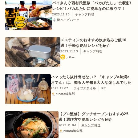
バイきんぐ西村氏監修「バカびたし」で爆速3
レシピ！バカみたいに簡単なのに激ウマ！
2023.11.20
キャンプ料理
腹ぺこビバーク
メスティンのおすすめ炊き込みご飯10
選！手軽な絶品レシピを紹介
2023.11.13
キャンプ料理
しゅん
ハマったら抜け出せない？ 「キャンプ×熱燗×
おでん」は、知る人ぞ知る大人な楽しみでした
2023.11.07
ライフスタイル
PR
hinata編集部
【プロ監修】ダッチオーブンおすすめ25
選！選び方や簡単レシピも紹介
2023.11.04
キャンプ料理
hinata編集部