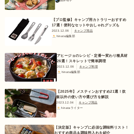
酒井明子
【プロ監修】キャンプ用カトラリーおすすめ
17選！便利なセットやおしゃれグッズも
おすすめ特集
2023.12.06
キャンプ用品
hinata編集部
キャンプ用品
アヒージョのレシピ・定番〜変わり種具材
26選！スキレットで簡単調理
2023.12.06
キャンプ料理
キャンプ場
hinata編集部
料理
【2025年】メスティンおすすめ21選！炊
飯以外の使い方や選び方を解説
2023.12.04
キャンプ用品
how to
hinataライター
初めての方
【決定版】キャンプに必須な調味料リスト！
おすすめ商品＆調味料入れを紹介