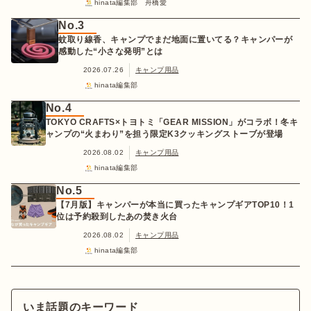
hinata編集部 舟橋愛
No.3
蚊取り線香、キャンプでまだ地面に置いてる？キャンパーが
感動した“小さな発明”とは
2026.07.26
キャンプ用品
hinata編集部
No.4
TOKYO CRAFTS×トヨトミ「GEAR MISSION」がコラボ！冬キ
ャンプの“火まわり”を担う限定K3クッキングストーブが登場
2026.08.02
キャンプ用品
hinata編集部
No.5
【7月版】キャンパーが本当に買ったキャンプギアTOP10！1
位は予約殺到したあの焚き火台
2026.08.02
キャンプ用品
hinata編集部
いま話題のキーワード