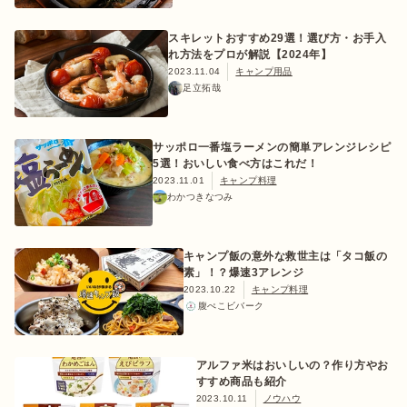
スキレットおすすめ29選！選び方・お手入
れ方法をプロが解説【2024年】
2023.11.04
キャンプ用品
足立拓哉
サッポロ一番塩ラーメンの簡単アレンジレシピ
5選！おいしい食べ方はこれだ！
2023.11.01
キャンプ料理
わかつきなつみ
キャンプ飯の意外な救世主は「タコ飯の
素」！？爆速3アレンジ
2023.10.22
キャンプ料理
腹ぺこビバーク
アルファ米はおいしいの？作り方やお
すすめ商品も紹介
2023.10.11
ノウハウ