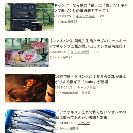
キャンパーなら秋の「欲」は「食」だ！キャ
ンプ飯づくりの最適解ギアって？
2023.09.25
キャンプ用品
PR
hinata編集部
【ママ＆パパに朗報】生活クラブのミールキッ
トでキャンプご飯が買い出しナシ＆超時短に！
2023.09.15
キャンプ料理
PR
hinata編集部
10秒で熱々ドリンクに！焚き火QOLが爆上
がりする新ギア「joule」が登場
2023.09.15
キャンプ用品
hinata編集部 舟橋愛
「アニサキス」これで怖くない？サンマの
秋に知っておきたい知識と対策
2023.09.05
ノウハウ
hinata編集部