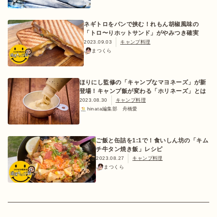
ネギトロをパンで挟む！れもん胡椒風味の
「トロ〜りホットサンド」がやみつき確実
2023.09.03
キャンプ料理
まつくら
ほりにし監修の「キャンプなマヨネーズ」が新
登場！キャンプ飯が変わる「ホリネーズ」とは
2023.08.30
キャンプ料理
hinata編集部 舟橋愛
ご飯と缶詰を1:1で！食いしん坊の「キム
チ牛タン焼き飯」レシピ
2023.08.27
キャンプ料理
まつくら