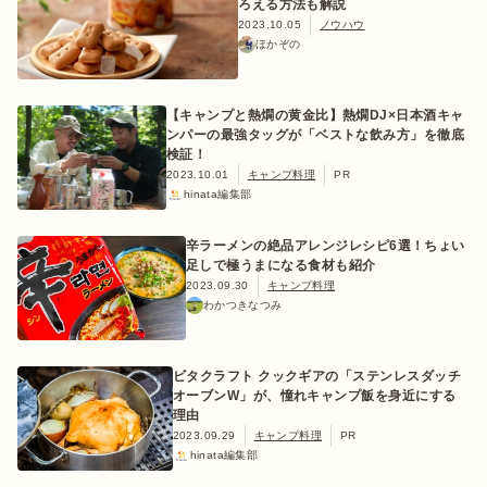
ろえる方法も解説
2023.10.05
ノウハウ
ほかぞの
【キャンプと熱燗の黄金比】熱燗DJ×日本酒キャ
ンパーの最強タッグが「ベストな飲み方」を徹底
検証！
2023.10.01
キャンプ料理
PR
hinata編集部
辛ラーメンの絶品アレンジレシピ6選！ちょい
足しで極うまになる食材も紹介
2023.09.30
キャンプ料理
わかつきなつみ
ビタクラフト クックギアの「ステンレスダッチ
オーブンW」が、憧れキャンプ飯を身近にする
理由
2023.09.29
キャンプ料理
PR
hinata編集部