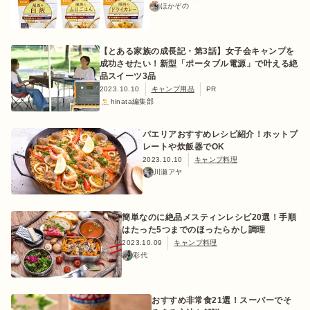
ほかぞの
【とある家族の成長記・第3話】女子会キャンプを
成功させたい！新型「ポータブル電源」で叶える絶
品スイーツ3品
2023.10.10
キャンプ用品
PR
hinata編集部
パエリアおすすめレシピ紹介！ホットプ
レートや炊飯器でOK
2023.10.10
キャンプ料理
川瀬アヤ
簡単なのに絶品メスティンレシピ20選！手順
はたった5つまでのほったらかし調理
2023.10.09
キャンプ料理
彩代
おすすめ非常食21選！スーパーでそ