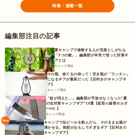
特集・連載一覧
編集部注目の記事
夏キャンプで後悔する人が見落としがちな
「3つの敵」。編集部が本気で使った対策ギ
アとは
キャンプ用品
その瓶、捨てるの待って！空き瓶が「ランタン」
になるギアが最高だった【目利きのキャンプギ
ア】
キャンプ用品
「蚊が消えた…」編集部が手放せなくなった“夏
の虫対策キャンプギア”10選【蚊取り線香ホルダ
ーetc.】
キャンプ用品
New
キャンプで缶ビールを飲んだら、そのままお湯が
沸かせる。発想がおもしろすぎるギア【目利きの
キャンプギア】