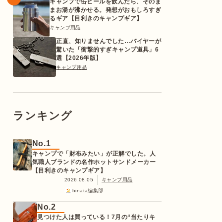
キャンプで缶ビールを飲んだら、そのま
まお湯が沸かせる。発想がおもしろすぎ
るギア【目利きのキャンプギア】
キャンプ用品
正直、知りませんでした…バイヤーが
驚いた「衝撃的すぎキャンプ道具」6
選【2026年版】
キャンプ用品
ランキング
No.1
キャンプで「財布みたい」が正解でした。人
気職人ブランドの名作ホットサンドメーカー
【目利きのキャンプギア】
2026.08.05
キャンプ用品
hinata編集部
No.2
見つけた人は買っている！7月の“当たりキ