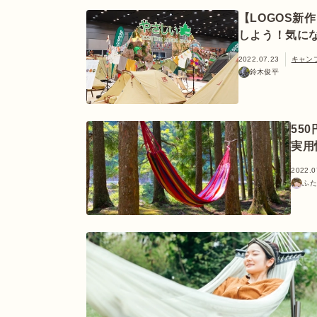
【LOGOS新
しよう！気に
2022.07.23
キャン
鈴木俊平
55
実用
2022.0
ふた