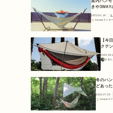
室内ハンモ
きや3WA
2023.01.16
キ
hinataライタ
【今
クテ
2022.09.
すぎた
冬のハン
どあった
2022.07.25
hinataラ