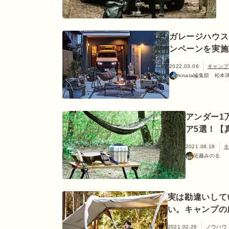
ガレージハウス
ンペーンを実施中
2022.03.06
キャンプ
hinata編集部 松本
アンダー1
ア5選！【
2021.08.18
キ
近藤みのる
実は勘違いして
い。キャンプの
2021.02.28
ノウハウ