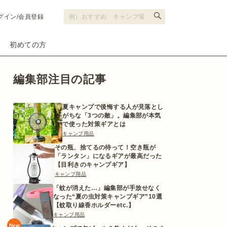
グイン/会員登録
初めての方
編集部注目の記事
夏キャンプで後悔する人が見落とし
がちな「3つの敵」。編集部が本気
で使った対策ギアとは
キャンプ用品
その瓶、捨てるの待って！空き瓶が
「ランタン」になるギアが最高だった
【目利きのキャンプギア】
キャンプ用品
「蚊が消えた…」編集部が手放せなく
なった“夏の虫対策キャンプギア”10選
【蚊取り線香ホルダーetc.】
キャンプ用品
New