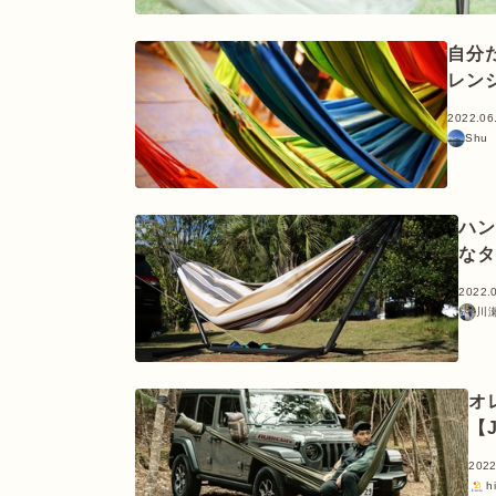
自分
レン
2022.06
Shu
ハン
なタ
2022.
川
オ
【J
2022
h