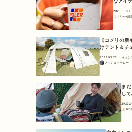
なアイ
2023.03.31
hinata
【コメリの新
けテント＆チ
2023.03.23
キャン
ブッシュトモロー
まだ
して
2023.0
hi