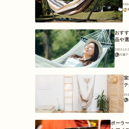
202
おすす
品や
2023.12.
川瀬ア
室
テ
202
ポーラー