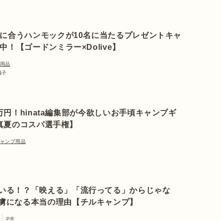
に合うハンモックが10名に当たるプレゼントキャ
！【ゴードンミラー×Dolive】
用品
璃子
万円！hinata編集部が今欲しいお手頃キャンプギ
真夏のコスパ選手権】
ャンプ用品
いる！？「映える」「流行ってる」からじゃな
虜になる本当の理由【チルキャンプ】
PR