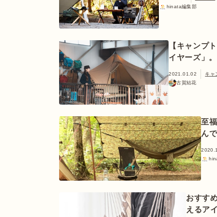
hinata編集部
【キャンプ
イヤーズ」。
2021.01.02
キャ
古賀結花
至
ん
2020.
hi
おすす
えるア