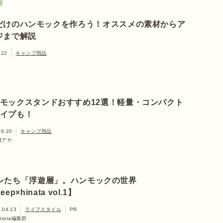
だけのハンモックを作ろう！オススメの素材からア
ジまで解説
.22
キャンプ用品
モックスタンドおすすめ12選！軽量・コンパクト
イプも！
06.20
キャンプ用品
瀬アヤ
レたち「浮遊層」。ハンモックの世界
eep×hinata vol.1】
.04.13
ライフスタイル
PR
inata編集部