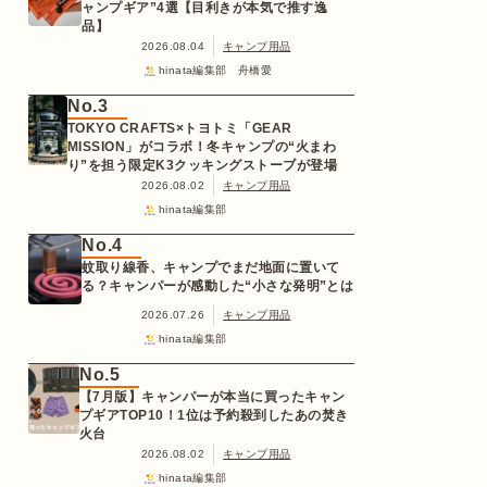
ャンプギア”4選【目利きが本気で推す逸
品】
2026.08.04
キャンプ用品
hinata編集部 舟橋愛
No.3
TOKYO CRAFTS×トヨトミ「GEAR
MISSION」がコラボ！冬キャンプの“火まわ
り”を担う限定K3クッキングストーブが登場
2026.08.02
キャンプ用品
hinata編集部
No.4
蚊取り線香、キャンプでまだ地面に置いて
る？キャンパーが感動した“小さな発明”とは
2026.07.26
キャンプ用品
hinata編集部
No.5
【7月版】キャンパーが本当に買ったキャン
プギアTOP10！1位は予約殺到したあの焚き
火台
2026.08.02
キャンプ用品
hinata編集部