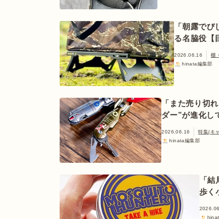
「朝露でび
る名脇役【
2026.06.16
棚
hinata編集部
「また売り切れ
ダー”が進化し
2026.06.16
特集(キ
hinata編集部
「結
歩く
2026.0
hin