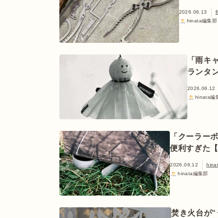
2026.06.13
hinata編集部
「雨キ
ランタ
2026.06.12
hinata
「クーラーボ
便利すぎた
2026.06.12
hin
hinata編集部
焚き火台が