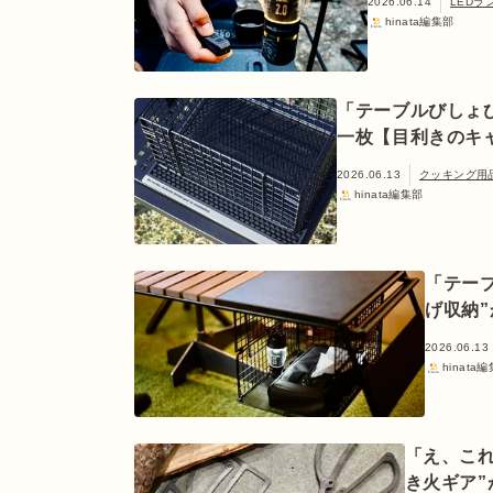
2026.06.14
LEDラ
hinata編集部
「テーブルびしょ
一枚【目利きのキ
2026.06.13
クッキング用
hinata編集部
「テー
げ収納
2026.06.13
hinata
「え、こ
き火ギア”