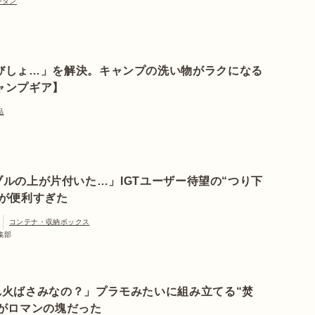
ンタン
びしょ…」を解決。キャンプの洗い物がラクになる
ャンプギア】
品
ブルの上が片付いた…」IGTユーザー待望の“つり下
”が便利すぎた
コンテナ・収納ボックス
編集部
れ火ばさみなの？」プラモみたいに組み立てる“焚
がロマンの塊だった