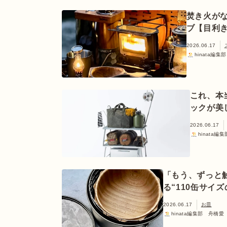
焚き火が
ブ【目利
2026.06.17
hinata編集部
これ、本
ックが美
2026.06.17
hinata編集
「もう、ずっと
る“110缶サイ
2026.06.17
お皿
hinata編集部 舟橋愛