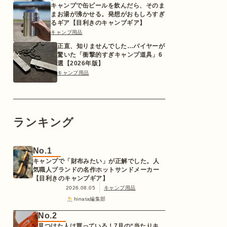
キャンプで缶ビールを飲んだら、そのま
まお湯が沸かせる。発想がおもしろすぎ
るギア【目利きのキャンプギア】
キャンプ用品
正直、知りませんでした…バイヤーが
驚いた「衝撃的すぎキャンプ道具」6
選【2026年版】
キャンプ用品
ランキング
No.1
キャンプで「財布みたい」が正解でした。人
気職人ブランドの名作ホットサンドメーカー
【目利きのキャンプギア】
2026.08.05
キャンプ用品
hinata編集部
No.2
見つけた人は買っている！7月の“当たりキ