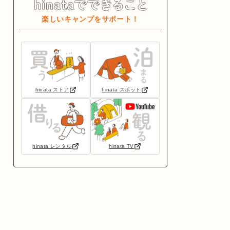
楽しいキャンプをサポート！
hinata ストア
hinata スポット
hinata レンタル
hinata TV