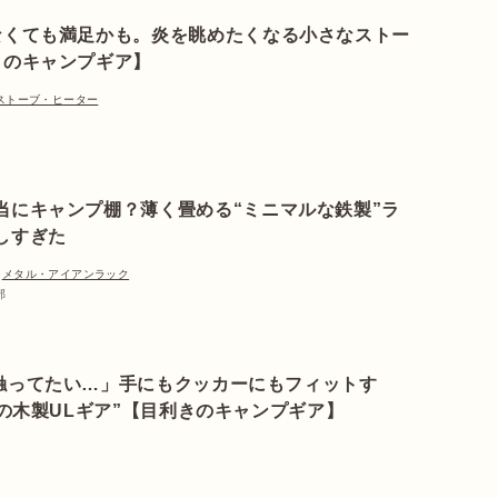
なくても満足かも。炎を眺めたくなる小さなストー
きのキャンプギア】
ストーブ・ヒーター
当にキャンプ棚？薄く畳める“ミニマルな鉄製”ラ
しすぎた
メタル・アイアンラック
部
触ってたい…」手にもクッカーにもフィットす
ズの木製ULギア”【目利きのキャンプギア】