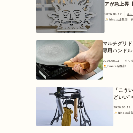
アが急上昇【
2026.06.12
キャ
hinata編集部
マルチグリド
専用ハンドル
2026.06.11
クッ
hinata編集部
「こうい
どいい”
2026.06.11
hinata編