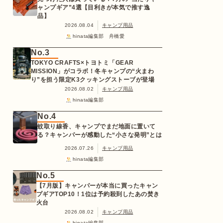
ャンプギア”4選【目利きが本気で推す逸
品】
2026.08.04
キャンプ用品
hinata編集部 舟橋愛
No.3
TOKYO CRAFTS×トヨトミ「GEAR
MISSION」がコラボ！冬キャンプの“火まわ
り”を担う限定K3クッキングストーブが登場
2026.08.02
キャンプ用品
hinata編集部
No.4
蚊取り線香、キャンプでまだ地面に置いて
る？キャンパーが感動した“小さな発明”とは
2026.07.26
キャンプ用品
hinata編集部
No.5
【7月版】キャンパーが本当に買ったキャン
プギアTOP10！1位は予約殺到したあの焚き
火台
2026.08.02
キャンプ用品
hinata編集部