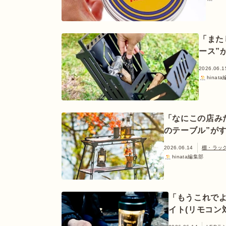
「また
ース”
2026.06.1
hinat
「なにこの店み
のテーブル”が
2026.06.14
棚・ラッ
hinata編集部
「もうこれでよ
イト(リモコン