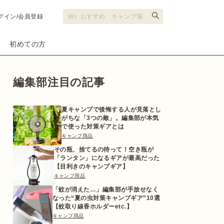
グイン/会員登録
初めての方
編集部注目の記事
夏キャンプで後悔する人が見落とし
がちな「3つの敵」。編集部が本気
で使った対策ギアとは
キャンプ用品
その瓶、捨てるの待って！空き瓶が
「ランタン」になるギアが最高だった
【目利きのキャンプギア】
キャンプ用品
「蚊が消えた…」編集部が手放せなく
なった“夏の虫対策キャンプギア”10選
【蚊取り線香ホルダーetc.】
キャンプ用品