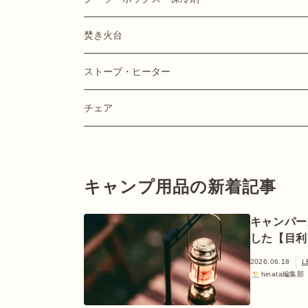
焚き火台
ストーブ・ヒーター
チェア
キャンプ用品の新着記事
キャンパー
した【目利
2026.06.18
L
hinata編集部