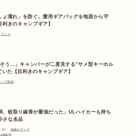
しょ濡れ」を防ぐ。愛用ギアバッグを地面から守
目利きのキャンプギア】
・ラック
そう…」キャンパーが二度見する“サメ型キーホル
ていた【目利きのキャンプギア】
ャンプ用品)
局、蚊取り線香が最強だった」ULハイカーも持ち
小さな名品
6.16
虫除けグッズ
ata編集部